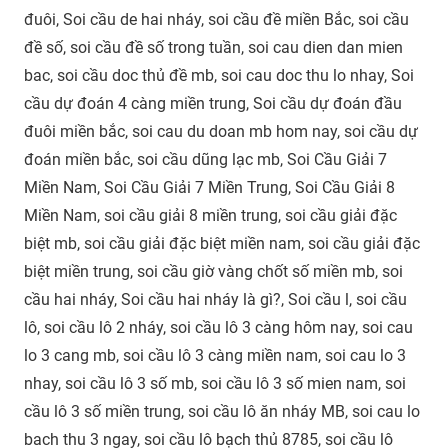
đuôi, Soi cầu de hai nháy, soi cầu đề miền Bắc, soi cầu
đề số, soi cầu đề số trong tuần, soi cau dien dan mien
bac, soi cầu doc thủ đề mb, soi cau doc thu lo nhay, Soi
cầu dự đoán 4 càng miền trung, Soi cầu dự đoán đầu
đuôi miền bắc, soi cau du doan mb hom nay, soi cầu dự
đoán miền bắc, soi cầu dũng lạc mb, Soi Cầu Giải 7
Miền Nam, Soi Cầu Giải 7 Miền Trung, Soi Cầu Giải 8
Miền Nam, soi cầu giải 8 miền trung, soi cầu giải đặc
biệt mb, soi cầu giải đặc biệt miền nam, soi cầu giải đặc
biệt miền trung, soi cầu giờ vàng chốt số miền mb, soi
cầu hai nháy, Soi cầu hai nháy là gì?, Soi cầu l, soi cầu
lô, soi cầu lô 2 nháy, soi cầu lô 3 càng hôm nay, soi cau
lo 3 cang mb, soi cầu lô 3 càng miền nam, soi cau lo 3
nhay, soi cầu lô 3 số mb, soi cầu lô 3 số mien nam, soi
cầu lô 3 số miền trung, soi cầu lô ăn nháy MB, soi cau lo
bach thu 3 ngay, soi cầu lô bạch thủ 8785, soi cầu lô