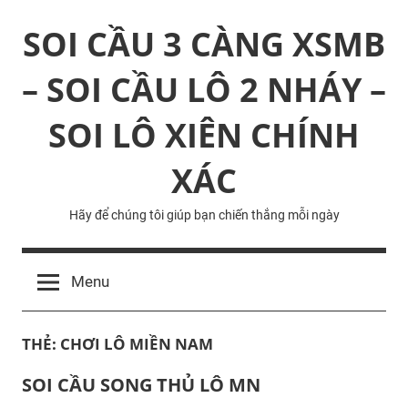
Skip
SOI CẦU 3 CÀNG XSMB
to
content
– SOI CẦU LÔ 2 NHÁY –
SOI LÔ XIÊN CHÍNH
XÁC
Hãy để chúng tôi giúp bạn chiến thắng mỗi ngày
Menu
THẺ:
CHƠI LÔ MIỀN NAM
SOI CẦU SONG THỦ LÔ MN