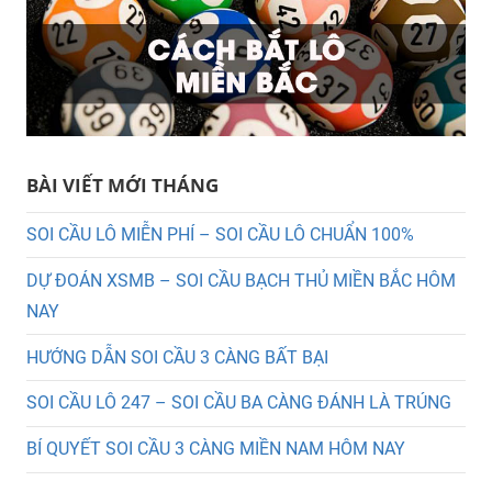
BÀI VIẾT MỚI THÁNG
SOI CẦU LÔ MIỄN PHÍ – SOI CẦU LÔ CHUẨN 100%
DỰ ĐOÁN XSMB – SOI CẦU BẠCH THỦ MIỀN BẮC HÔM
NAY
HƯỚNG DẪN SOI CẦU 3 CÀNG BẤT BẠI
SOI CẦU LÔ 247 – SOI CẦU BA CÀNG ĐÁNH LÀ TRÚNG
BÍ QUYẾT SOI CẦU 3 CÀNG MIỀN NAM HÔM NAY