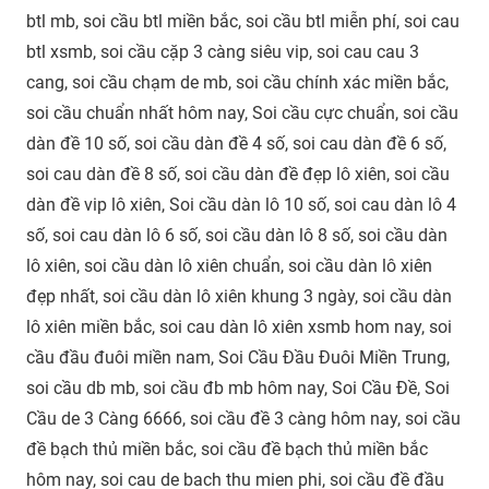
btl mb, soi cầu btl miền bắc, soi cầu btl miễn phí, soi cau
btl xsmb, soi cầu cặp 3 càng siêu vip, soi cau cau 3
cang, soi cầu chạm de mb, soi cầu chính xác miền bắc,
soi cầu chuẩn nhất hôm nay, Soi cầu cực chuẩn, soi cầu
dàn đề 10 số, soi cầu dàn đề 4 số, soi cau dàn đề 6 số,
soi cau dàn đề 8 số, soi cầu dàn đề đẹp lô xiên, soi cầu
dàn đề vip lô xiên, Soi cầu dàn lô 10 số, soi cau dàn lô 4
số, soi cau dàn lô 6 số, soi cầu dàn lô 8 số, soi cầu dàn
lô xiên, soi cầu dàn lô xiên chuẩn, soi cầu dàn lô xiên
đẹp nhất, soi cầu dàn lô xiên khung 3 ngày, soi cầu dàn
lô xiên miền bắc, soi cau dàn lô xiên xsmb hom nay, soi
cầu đầu đuôi miền nam, Soi Cầu Đầu Đuôi Miền Trung,
soi cầu db mb, soi cầu đb mb hôm nay, Soi Cầu Đề, Soi
Cầu de 3 Càng 6666, soi cầu đề 3 càng hôm nay, soi cầu
đề bạch thủ miền bắc, soi cầu đề bạch thủ miền bắc
hôm nay, soi cau de bach thu mien phi, soi cầu đề đầu