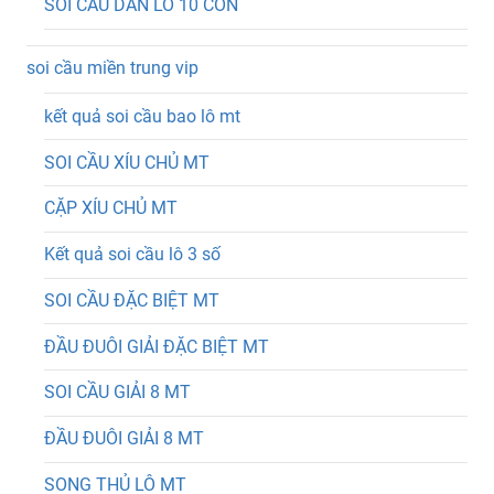
SOI CẦU DÀN LÔ 10 CON
soi cầu miền trung vip
kết quả soi cầu bao lô mt
SOI CẦU XÍU CHỦ MT
CẶP XÍU CHỦ MT
Kết quả soi cầu lô 3 số
SOI CẦU ĐẶC BIỆT MT
ĐẦU ĐUÔI GIẢI ĐẶC BIỆT MT
SOI CẦU GIẢI 8 MT
ĐẦU ĐUÔI GIẢI 8 MT
SONG THỦ LÔ MT