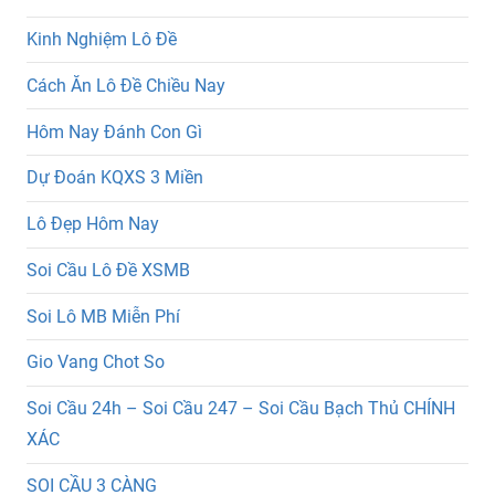
Kinh Nghiệm Lô Đề
Cách Ăn Lô Đề Chiều Nay
Hôm Nay Đánh Con Gì
Dự Đoán KQXS 3 Miền
Lô Đẹp Hôm Nay
Soi Cầu Lô Đề XSMB
Soi Lô MB Miễn Phí
Gio Vang Chot So
Soi Cầu 24h – Soi Cầu 247 – Soi Cầu Bạch Thủ CHÍNH
XÁC
SOI CẦU 3 CÀNG