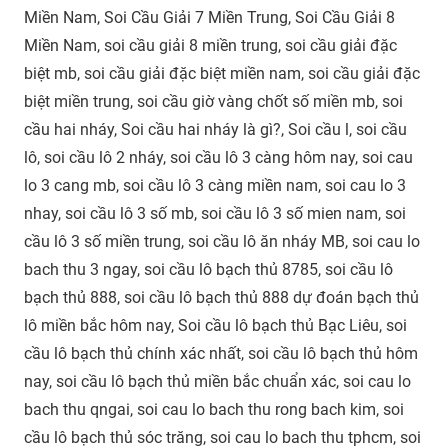
Miền Nam, Soi Cầu Giải 7 Miền Trung, Soi Cầu Giải 8
Miền Nam, soi cầu giải 8 miền trung, soi cầu giải đặc
biệt mb, soi cầu giải đặc biệt miền nam, soi cầu giải đặc
biệt miền trung, soi cầu giờ vàng chốt số miền mb, soi
cầu hai nháy, Soi cầu hai nháy là gì?, Soi cầu l, soi cầu
lô, soi cầu lô 2 nháy, soi cầu lô 3 càng hôm nay, soi cau
lo 3 cang mb, soi cầu lô 3 càng miền nam, soi cau lo 3
nhay, soi cầu lô 3 số mb, soi cầu lô 3 số mien nam, soi
cầu lô 3 số miền trung, soi cầu lô ăn nháy MB, soi cau lo
bach thu 3 ngay, soi cầu lô bạch thủ 8785, soi cầu lô
bạch thủ 888, soi cầu lô bạch thủ 888 dự đoán bạch thủ
lô miền bắc hôm nay, Soi cầu lô bạch thủ Bạc Liêu, soi
cầu lô bạch thủ chính xác nhất, soi cầu lô bạch thủ hôm
nay, soi cầu lô bạch thủ miền bắc chuẩn xác, soi cau lo
bach thu qngai, soi cau lo bach thu rong bach kim, soi
cầu lô bạch thủ sóc trăng, soi cau lo bach thu tphcm, soi