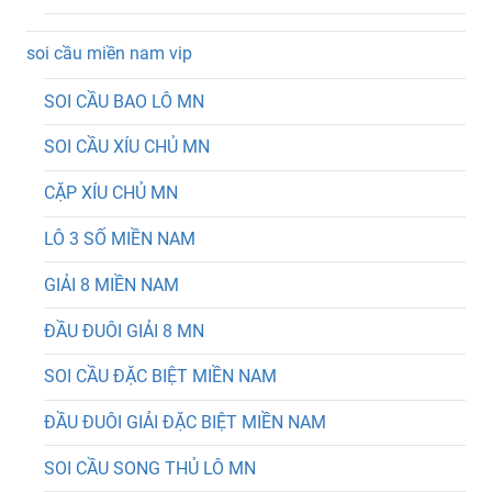
soi cầu miền nam vip
SOI CẦU BAO LÔ MN
SOI CẦU XÍU CHỦ MN
CẶP XÍU CHỦ MN
LÔ 3 SỐ MIỀN NAM
GIẢI 8 MIỀN NAM
ĐẦU ĐUÔI GIẢI 8 MN
SOI CẦU ĐẶC BIỆT MIỀN NAM
ĐẦU ĐUÔI GIẢI ĐẶC BIỆT MIỀN NAM
SOI CẦU SONG THỦ LÔ MN