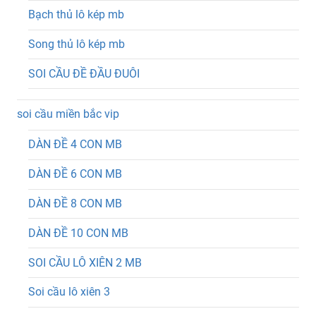
Bạch thủ lô kép mb
Song thủ lô kép mb
SOI CẦU ĐỀ ĐẦU ĐUÔI
soi cầu miền bắc vip
DÀN ĐỀ 4 CON MB
DÀN ĐỀ 6 CON MB
DÀN ĐỀ 8 CON MB
DÀN ĐỀ 10 CON MB
SOI CẦU LÔ XIÊN 2 MB
Soi cầu lô xiên 3