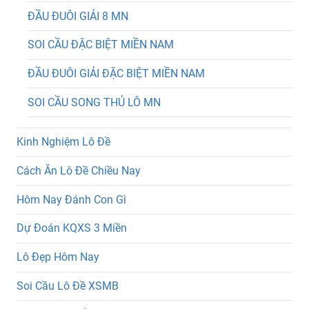
ĐẦU ĐUÔI GIẢI 8 MN
SOI CẦU ĐẶC BIỆT MIỀN NAM
ĐẦU ĐUÔI GIẢI ĐẶC BIỆT MIỀN NAM
SOI CẦU SONG THỦ LÔ MN
Kinh Nghiệm Lô Đề
Cách Ăn Lô Đề Chiều Nay
Hôm Nay Đánh Con Gì
Dự Đoán KQXS 3 Miền
Lô Đẹp Hôm Nay
Soi Cầu Lô Đề XSMB