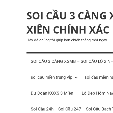
Skip
to
SOI CẦU 3 CÀNG 
content
XIÊN CHÍNH XÁC
Hãy để chúng tôi giúp bạn chiến thắng mỗi ngày
SOI CẦU 3 CÀNG XSMB – SOI CẦU LÔ 2 NH
soi cầu miền trung vip
soi cầu miền n
Dự Đoán KQXS 3 Miền
Lô Đẹp Hôm Na
Soi Cầu 24h – Soi Cầu 247 – Soi Cầu Bạc