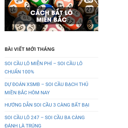
BÀI VIẾT MỚI THÁNG
SOI CẦU LÔ MIỄN PHÍ – SOI CẦU LÔ
CHUẨN 100%
DỰ ĐOÁN XSMB – SOI CẦU BẠCH THỦ
MIỀN BẮC HÔM NAY
HƯỚNG DẪN SOI CẦU 3 CÀNG BẤT BẠI
SOI CẦU LÔ 247 – SOI CẦU BA CÀNG
ĐÁNH LÀ TRÚNG