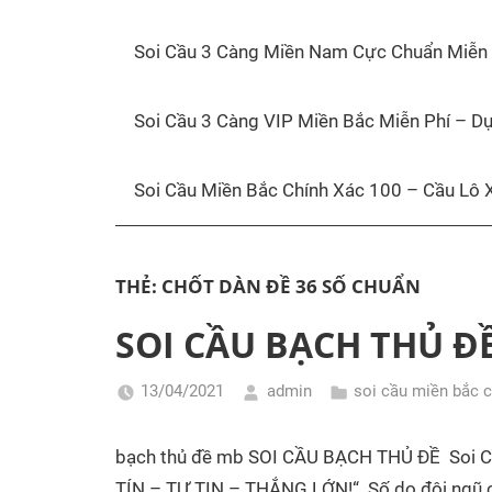
Soi Cầu 3 Càng Miền Nam Cực Chuẩn Miễn
Soi Cầu 3 Càng VIP Miền Bắc Miễn Phí – D
Soi Cầu Miền Bắc Chính Xác 100 – Cầu L
THẺ:
CHỐT DÀN ĐỀ 36 SỐ CHUẨN
SOI CẦU BẠCH THỦ Đ
13/04/2021
admin
soi cầu miền bắc 
bạch thủ đề mb SOI CẦU BẠCH THỦ ĐỀ Soi Cầ
TÍN – TỰ TIN – THẮNG LỚN!“. Số do đội ngũ c