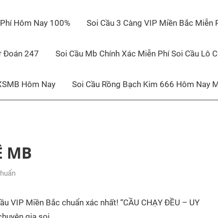
 Phí Hôm Nay 100%
Soi Cầu 3 Càng VIP Miền Bắc Miễn 
ự Đoán 247
Soi Cầu Mb Chính Xác Miễn Phí Soi Cầu Lô C
ô XSMB Hôm Nay
Soi Cầu Rồng Bạch Kim 666 Hôm Nay M
Ề MB
chuẩn
u VIP Miền Bắc chuẩn xác nhất! “CẦU CHẠY ĐỀU – UY
huyên gia soi