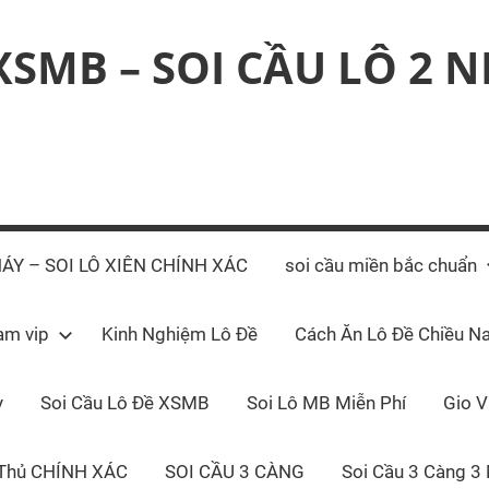
XSMB – SOI CẦU LÔ 2 N
ÁY – SOI LÔ XIÊN CHÍNH XÁC
soi cầu miền bắc chuẩn
am vip
Kinh Nghiệm Lô Đề
Cách Ăn Lô Đề Chiều N
y
Soi Cầu Lô Đề XSMB
Soi Lô MB Miễn Phí
Gio V
h Thủ CHÍNH XÁC
SOI CẦU 3 CÀNG
Soi Cầu 3 Càng 3