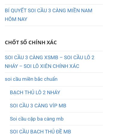
BÍ QUYẾT SOI CẦU 3 CÀNG MIỀN NAM
HÔM NAY
CHỐT SỐ CHÍNH XÁC
SOI CẦU 3 CÀNG XSMB – SOI CẦU LÔ 2
NHÁY – SOI LÔ XIÊN CHÍNH XÁC
soi cầu miền bắc chuẩn
BẠCH THỦ LÔ 2 NHÁY
SOI CẦU 3 CÀNG VÍP MB
Soi cầu cặp ba càng mb
SOI CẦU BẠCH THỦ ĐỀ MB