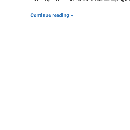
Continue reading