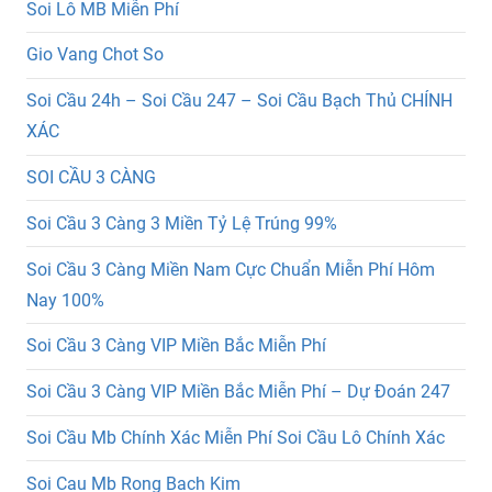
Soi Lô MB Miễn Phí
Gio Vang Chot So
Soi Cầu 24h – Soi Cầu 247 – Soi Cầu Bạch Thủ CHÍNH
XÁC
SOI CẦU 3 CÀNG
Soi Cầu 3 Càng 3 Miền Tỷ Lệ Trúng 99%
Soi Cầu 3 Càng Miền Nam Cực Chuẩn Miễn Phí Hôm
Nay 100%
Soi Cầu 3 Càng VIP Miền Bắc Miễn Phí
Soi Cầu 3 Càng VIP Miền Bắc Miễn Phí – Dự Đoán 247
Soi Cầu Mb Chính Xác Miễn Phí Soi Cầu Lô Chính Xác
Soi Cau Mb Rong Bach Kim