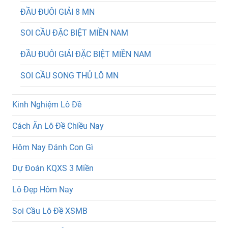
ĐẦU ĐUÔI GIẢI 8 MN
SOI CẦU ĐẶC BIỆT MIỀN NAM
ĐẦU ĐUÔI GIẢI ĐẶC BIỆT MIỀN NAM
SOI CẦU SONG THỦ LÔ MN
Kinh Nghiệm Lô Đề
Cách Ăn Lô Đề Chiều Nay
Hôm Nay Đánh Con Gì
Dự Đoán KQXS 3 Miền
Lô Đẹp Hôm Nay
Soi Cầu Lô Đề XSMB