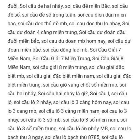
đuôi, Soi cầu de hai nháy, soi cầu đề miền Bắc, soi cầu
đề số, soi cầu đề số trong tuần, soi cau dien dan mien
bac, soi cầu doc thủ đề mb, soi cau doc thu lo nhay, Soi
cầu dự đoán 4 càng miền trung, Soi cầu dự đoán đầu
đuôi miền bắc, soi cau du doan mb hom nay, soi cầu dự
đoán miền bắc, soi cầu dũng lạc mb, Soi Cầu Giải 7
Miền Nam, Soi Cầu Giải 7 Miền Trung, Soi Cầu Giải 8
Miền Nam, soi cầu giải 8 miền trung, soi cầu giải đặc
biệt mb, soi cầu giải đặc biệt miền nam, soi cầu giải đặc
biệt miền trung, soi cầu giờ vàng chốt số miền mb, soi
cầu hai nháy, Soi cầu hai nháy là gì?, Soi cầu l, soi cầu
lô, soi cầu lô 2 nháy, soi cầu lô 3 càng hôm nay, soi cau
lo 3 cang mb, soi cầu lô 3 càng miền nam, soi cau lo 3
nhay, soi cầu lô 3 số mb, soi cầu lô 3 số mien nam, soi
cầu lô 3 số miền trung, soi cầu lô ăn nháy MB, soi cau lo
bach thu 3 ngay, soi cầu lô bạch thủ 8785, soi cầu lô