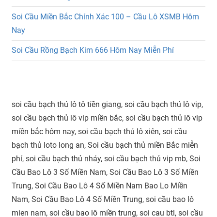
Soi Cầu Miền Bắc Chính Xác 100 – Cầu Lô XSMB Hôm
Nay
Soi Cầu Rồng Bạch Kim 666 Hôm Nay Miễn Phí
soi cầu bạch thủ lô tô tiền giang, soi cầu bạch thủ lô vip,
soi cầu bạch thủ lô vip miền bắc, soi cầu bạch thủ lô vip
miền bắc hôm nay, soi cầu bạch thủ lô xiên, soi cầu
bạch thủ loto long an, Soi cầu bạch thủ miền Bắc miễn
phí, soi cầu bạch thủ nháy, soi cầu bạch thủ vip mb, Soi
Cầu Bao Lô 3 Số Miền Nam, Soi Cầu Bao Lô 3 Số Miền
Trung, Soi Cầu Bao Lô 4 Số Miền Nam Bao Lo Miền
Nam, Soi Cầu Bao Lô 4 Số Miền Trung, soi cầu bao lô
mien nam, soi cầu bao lô miền trung, soi cau btl, soi cầu