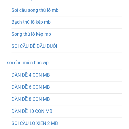
Soi cầu song thủ lô mb
Bạch thủ lô kép mb
Song thủ lô kép mb
SOI CẦU ĐỀ ĐẦU ĐUÔI
soi cầu miền bắc vip
DÀN ĐỀ 4 CON MB
DÀN ĐỀ 6 CON MB
DÀN ĐỀ 8 CON MB
DÀN ĐỀ 10 CON MB
SOI CẦU LÔ XIÊN 2 MB