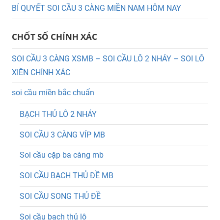
BÍ QUYẾT SOI CẦU 3 CÀNG MIỀN NAM HÔM NAY
CHỐT SỐ CHÍNH XÁC
SOI CẦU 3 CÀNG XSMB – SOI CẦU LÔ 2 NHÁY – SOI LÔ
XIÊN CHÍNH XÁC
soi cầu miền bắc chuẩn
BẠCH THỦ LÔ 2 NHÁY
SOI CẦU 3 CÀNG VÍP MB
Soi cầu cặp ba càng mb
SOI CẦU BẠCH THỦ ĐỀ MB
SOI CẦU SONG THỦ ĐỀ
Soi cầu bạch thủ lô