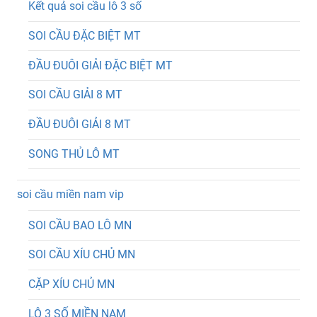
Kết quả soi cầu lô 3 số
SOI CẦU ĐẶC BIỆT MT
ĐẦU ĐUÔI GIẢI ĐẶC BIỆT MT
SOI CẦU GIẢI 8 MT
ĐẦU ĐUÔI GIẢI 8 MT
SONG THỦ LÔ MT
soi cầu miền nam vip
SOI CẦU BAO LÔ MN
SOI CẦU XÍU CHỦ MN
CẶP XÍU CHỦ MN
LÔ 3 SỐ MIỀN NAM