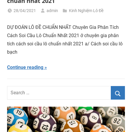
chuẩn nhất 2021
28/04/2021
admin
Kinh Nghiệm Lô Đề
DỰ ĐOÁN LÔ ĐỀ CHUẨN NHẤT Chuyên Gia Phân Tích
Cách Soi Cầu Lô Chuẩn Nhất 2021 ở chuyên gia phân
tích cách soi cầu lô chuẩn nhất 2021 a/ Cách soi cầu lô
bạch
Continue reading
Search
for:
Searc