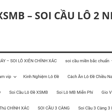
XSMB – SOI CẦU LÔ 2 N
ÁY – SOI LÔ XIÊN CHÍNH XÁC
soi cầu miền bắc chuẩn
am vip
Kinh Nghiệm Lô Đề
Cách Ăn Lô Đề Chiều N
y
Soi Cầu Lô Đề XSMB
Soi Lô MB Miễn Phí
Gio V
h Thủ CHÍNH XÁC
SOI CẦU 3 CÀNG
Soi Cầu 3 Càng 3