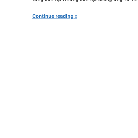
Continue reading