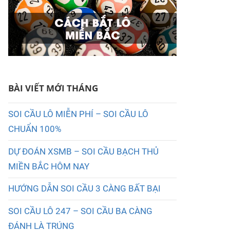
BÀI VIẾT MỚI THÁNG
SOI CẦU LÔ MIỄN PHÍ – SOI CẦU LÔ
CHUẨN 100%
DỰ ĐOÁN XSMB – SOI CẦU BẠCH THỦ
MIỀN BẮC HÔM NAY
HƯỚNG DẪN SOI CẦU 3 CÀNG BẤT BẠI
SOI CẦU LÔ 247 – SOI CẦU BA CÀNG
ĐÁNH LÀ TRÚNG