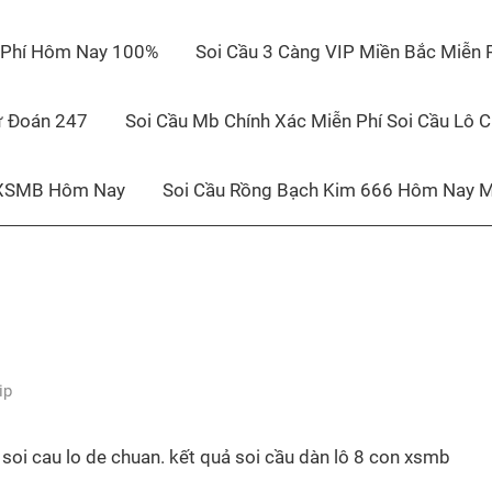
 Phí Hôm Nay 100%
Soi Cầu 3 Càng VIP Miền Bắc Miễn 
ự Đoán 247
Soi Cầu Mb Chính Xác Miễn Phí Soi Cầu Lô C
ô XSMB Hôm Nay
Soi Cầu Rồng Bạch Kim 666 Hôm Nay M
ip
 soi cau lo de chuan. kết quả soi cầu dàn lô 8 con xsmb