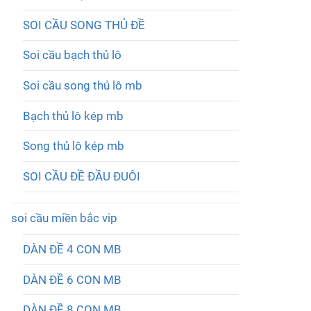
SOI CẦU SONG THỦ ĐỀ
Soi cầu bạch thủ lô
Soi cầu song thủ lô mb
Bạch thủ lô kép mb
Song thủ lô kép mb
SOI CẦU ĐỀ ĐẦU ĐUÔI
soi cầu miền bắc vip
DÀN ĐỀ 4 CON MB
DÀN ĐỀ 6 CON MB
DÀN ĐỀ 8 CON MB