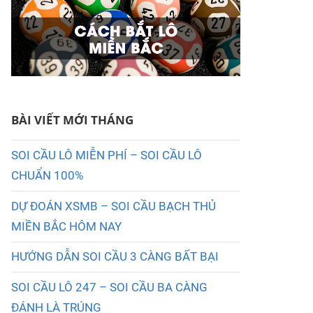
BÀI VIẾT MỚI THÁNG
SOI CẦU LÔ MIỄN PHÍ – SOI CẦU LÔ
CHUẨN 100%
DỰ ĐOÁN XSMB – SOI CẦU BẠCH THỦ
MIỀN BẮC HÔM NAY
HƯỚNG DẪN SOI CẦU 3 CÀNG BẤT BẠI
SOI CẦU LÔ 247 – SOI CẦU BA CÀNG
ĐÁNH LÀ TRÚNG