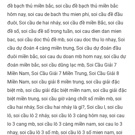
đề bạch thủ miền bắc, soi cầu đề bạch thủ miền bắc
hôm nay, soi cau de bach thu mien phi, soi cầu đề đầu
đuôi, Soi cầu de hai nháy, soi cầu đề miền Bắc, soi cầu
đề số, soi cầu đề số trong tuần, soi cau dien dan mien
bac, soi cầu doc thủ đề mb, soi cau doc thu lo nhay, Soi
cầu dự đoán 4 càng miền trung, Soi cầu dự đoán đầu
đuôi miền bắc, soi cau du doan mb hom nay, soi cầu dự
đoán miền bắc, soi cầu dũng lạc mb, Soi Cầu Giải 7
Miền Nam, Soi Cầu Giải 7 Miền Trung, Soi Cầu Giải 8
Miền Nam, soi cầu giải 8 miền trung, soi cầu giải đặc
biệt mb, soi cầu giải đặc biệt miền nam, soi cầu giải đặc
biệt miền trung, soi cầu giờ vàng chốt số miền mb, soi
cầu hai nháy, Soi cầu hai nháy là gì?, Soi cầu l, soi cầu
lô, soi cầu lô 2 nháy, soi cầu lô 3 càng hôm nay, soi cau
lo 3 cang mb, soi cầu lô 3 càng miền nam, soi cau lo 3
nhay, soi cầu lô 3 số mb, soi cầu lô 3 số mien nam, soi