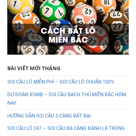
BÀI VIẾT MỚI THÁNG
SOI CẦU LÔ MIỄN PHÍ – SOI CẦU LÔ CHUẨN 100%
DỰ ĐOÁN XSMB – SOI CẦU BẠCH THỦ MIỀN BẮC HÔM
NAY
HƯỚNG DẪN SOI CẦU 3 CÀNG BẤT BẠI
SOI CẦU LÔ 247 – SOI CẦU BA CÀNG ĐÁNH LÀ TRÚNG