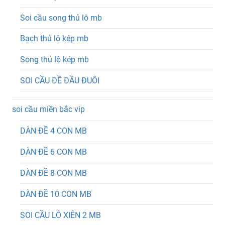
Soi cầu song thủ lô mb
Bạch thủ lô kép mb
Song thủ lô kép mb
SOI CẦU ĐỀ ĐẦU ĐUÔI
soi cầu miền bắc vip
DÀN ĐỀ 4 CON MB
DÀN ĐỀ 6 CON MB
DÀN ĐỀ 8 CON MB
DÀN ĐỀ 10 CON MB
SOI CẦU LÔ XIÊN 2 MB