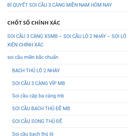
BÍ QUYẾT SOI CẦU 3 CÀNG MIỀN NAM HÔM NAY
CHỐT SỐ CHÍNH XÁC
SOI CẦU 3 CÀNG XSMB – SOI CẦU LÔ 2 NHÁY – SOI LÔ
XIÊN CHÍNH XÁC
soi cầu miền bắc chuẩn
BẠCH THỦ LÔ 2 NHÁY
SOI CẦU 3 CÀNG VÍP MB
Soi cầu cặp ba càng mb
SOI CẦU BẠCH THỦ ĐỀ MB
SOI CẦU SONG THỦ ĐỀ
Soi cầu bạch thủ lô