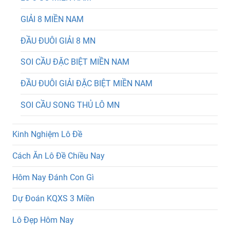
GIẢI 8 MIỀN NAM
ĐẦU ĐUÔI GIẢI 8 MN
SOI CẦU ĐẶC BIỆT MIỀN NAM
ĐẦU ĐUÔI GIẢI ĐẶC BIỆT MIỀN NAM
SOI CẦU SONG THỦ LÔ MN
Kinh Nghiệm Lô Đề
Cách Ăn Lô Đề Chiều Nay
Hôm Nay Đánh Con Gì
Dự Đoán KQXS 3 Miền
Lô Đẹp Hôm Nay