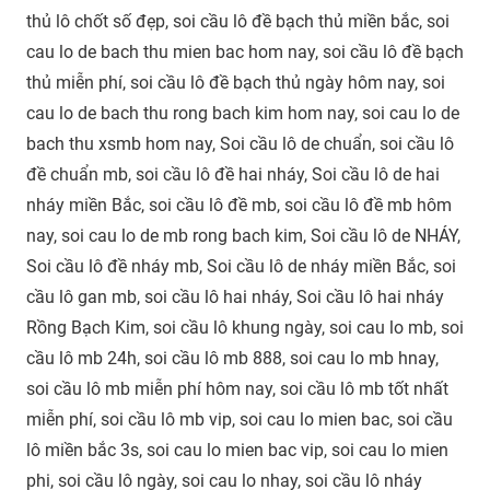
thủ lô chốt số đẹp, soi cầu lô đề bạch thủ miền bắc, soi
cau lo de bach thu mien bac hom nay, soi cầu lô đề bạch
thủ miễn phí, soi cầu lô đề bạch thủ ngày hôm nay, soi
cau lo de bach thu rong bach kim hom nay, soi cau lo de
bach thu xsmb hom nay, Soi cầu lô de chuẩn, soi cầu lô
đề chuẩn mb, soi cầu lô đề hai nháy, Soi cầu lô de hai
nháy miền Bắc, soi cầu lô đề mb, soi cầu lô đề mb hôm
nay, soi cau lo de mb rong bach kim, Soi cầu lô de NHÁY,
Soi cầu lô đề nháy mb, Soi cầu lô de nháy miền Bắc, soi
cầu lô gan mb, soi cầu lô hai nháy, Soi cầu lô hai nháy
Rồng Bạch Kim, soi cầu lô khung ngày, soi cau lo mb, soi
cầu lô mb 24h, soi cầu lô mb 888, soi cau lo mb hnay,
soi cầu lô mb miễn phí hôm nay, soi cầu lô mb tốt nhất
miễn phí, soi cầu lô mb vip, soi cau lo mien bac, soi cầu
lô miền bắc 3s, soi cau lo mien bac vip, soi cau lo mien
phi, soi cầu lô ngày, soi cau lo nhay, soi cầu lô nháy