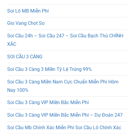
Soi Lô MB Miễn Phí
Gio Vang Chot So
Soi Cầu 24h – Soi Cầu 247 – Soi Cầu Bạch Thủ CHÍNH
XÁC
SOI CẦU 3 CÀNG
Soi Cầu 3 Càng 3 Miền Tỷ Lệ Trúng 99%
Soi Cầu 3 Càng Miền Nam Cực Chuẩn Miễn Phí Hôm
Nay 100%
Soi Cầu 3 Càng VIP Miền Bắc Miễn Phí
Soi Cầu 3 Càng VIP Miền Bắc Miễn Phí – Dự Đoán 247
Soi Cầu Mb Chính Xác Miễn Phí Soi Cầu Lô Chính Xác