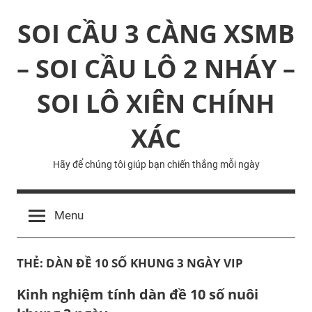
Skip
SOI CẦU 3 CÀNG XSMB
to
content
– SOI CẦU LÔ 2 NHÁY –
SOI LÔ XIÊN CHÍNH
XÁC
Hãy để chúng tôi giúp bạn chiến thắng mỗi ngày
Menu
THẺ:
DÀN ĐỀ 10 SỐ KHUNG 3 NGÀY VIP
Kinh nghiệm tính dàn đề 10 số nuôi