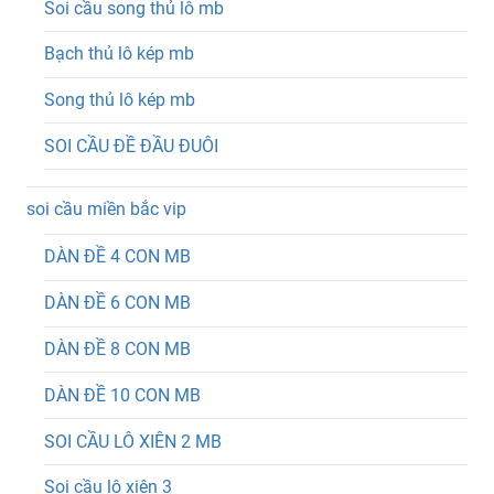
Soi cầu song thủ lô mb
Bạch thủ lô kép mb
Song thủ lô kép mb
SOI CẦU ĐỀ ĐẦU ĐUÔI
soi cầu miền bắc vip
DÀN ĐỀ 4 CON MB
DÀN ĐỀ 6 CON MB
DÀN ĐỀ 8 CON MB
DÀN ĐỀ 10 CON MB
SOI CẦU LÔ XIÊN 2 MB
Soi cầu lô xiên 3