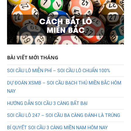
BÀI VIẾT MỚI THÁNG
SOI CẦU LÔ MIỄN PHÍ – SOI CẦU LÔ CHUẨN 100%
DỰ ĐOÁN XSMB – SOI CẦU BẠCH THỦ MIỀN BẮC HÔM
NAY
HƯỚNG DẪN SOI CẦU 3 CÀNG BẤT BẠI
SOI CẦU LÔ 247 – SOI CẦU BA CÀNG ĐÁNH LÀ TRÚNG
BÍ QUYẾT SOI CẦU 3 CÀNG MIỀN NAM HÔM NAY