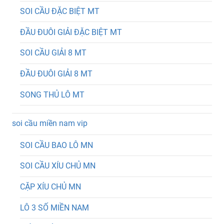
SOI CẦU ĐẶC BIỆT MT
ĐẦU ĐUÔI GIẢI ĐẶC BIỆT MT
SOI CẦU GIẢI 8 MT
ĐẦU ĐUÔI GIẢI 8 MT
SONG THỦ LÔ MT
soi cầu miền nam vip
SOI CẦU BAO LÔ MN
SOI CẦU XÍU CHỦ MN
CẶP XÍU CHỦ MN
LÔ 3 SỐ MIỀN NAM