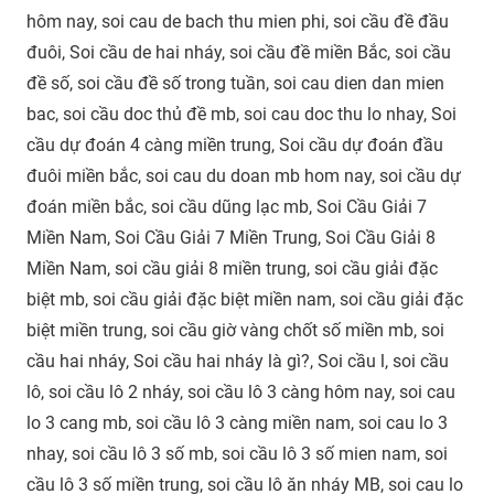
hôm nay, soi cau de bach thu mien phi, soi cầu đề đầu
đuôi, Soi cầu de hai nháy, soi cầu đề miền Bắc, soi cầu
đề số, soi cầu đề số trong tuần, soi cau dien dan mien
bac, soi cầu doc thủ đề mb, soi cau doc thu lo nhay, Soi
cầu dự đoán 4 càng miền trung, Soi cầu dự đoán đầu
đuôi miền bắc, soi cau du doan mb hom nay, soi cầu dự
đoán miền bắc, soi cầu dũng lạc mb, Soi Cầu Giải 7
Miền Nam, Soi Cầu Giải 7 Miền Trung, Soi Cầu Giải 8
Miền Nam, soi cầu giải 8 miền trung, soi cầu giải đặc
biệt mb, soi cầu giải đặc biệt miền nam, soi cầu giải đặc
biệt miền trung, soi cầu giờ vàng chốt số miền mb, soi
cầu hai nháy, Soi cầu hai nháy là gì?, Soi cầu l, soi cầu
lô, soi cầu lô 2 nháy, soi cầu lô 3 càng hôm nay, soi cau
lo 3 cang mb, soi cầu lô 3 càng miền nam, soi cau lo 3
nhay, soi cầu lô 3 số mb, soi cầu lô 3 số mien nam, soi
cầu lô 3 số miền trung, soi cầu lô ăn nháy MB, soi cau lo