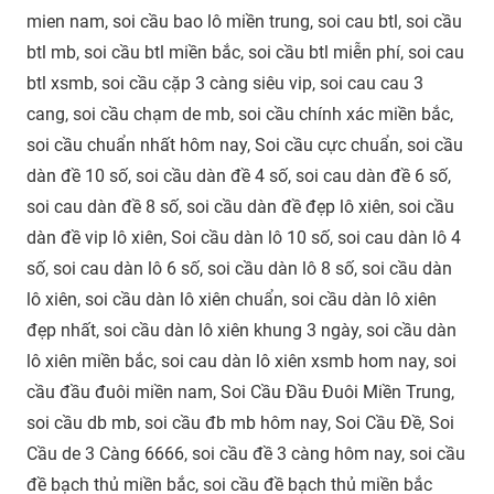
mien nam, soi cầu bao lô miền trung, soi cau btl, soi cầu
btl mb, soi cầu btl miền bắc, soi cầu btl miễn phí, soi cau
btl xsmb, soi cầu cặp 3 càng siêu vip, soi cau cau 3
cang, soi cầu chạm de mb, soi cầu chính xác miền bắc,
soi cầu chuẩn nhất hôm nay, Soi cầu cực chuẩn, soi cầu
dàn đề 10 số, soi cầu dàn đề 4 số, soi cau dàn đề 6 số,
soi cau dàn đề 8 số, soi cầu dàn đề đẹp lô xiên, soi cầu
dàn đề vip lô xiên, Soi cầu dàn lô 10 số, soi cau dàn lô 4
số, soi cau dàn lô 6 số, soi cầu dàn lô 8 số, soi cầu dàn
lô xiên, soi cầu dàn lô xiên chuẩn, soi cầu dàn lô xiên
đẹp nhất, soi cầu dàn lô xiên khung 3 ngày, soi cầu dàn
lô xiên miền bắc, soi cau dàn lô xiên xsmb hom nay, soi
cầu đầu đuôi miền nam, Soi Cầu Đầu Đuôi Miền Trung,
soi cầu db mb, soi cầu đb mb hôm nay, Soi Cầu Đề, Soi
Cầu de 3 Càng 6666, soi cầu đề 3 càng hôm nay, soi cầu
đề bạch thủ miền bắc, soi cầu đề bạch thủ miền bắc