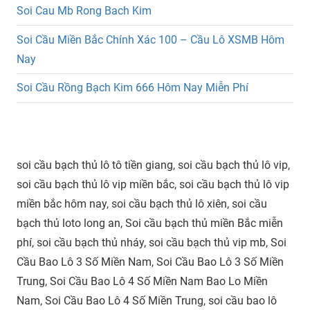
Soi Cau Mb Rong Bach Kim
Soi Cầu Miền Bắc Chính Xác 100 – Cầu Lô XSMB Hôm
Nay
Soi Cầu Rồng Bạch Kim 666 Hôm Nay Miễn Phí
soi cầu bạch thủ lô tô tiền giang, soi cầu bạch thủ lô vip,
soi cầu bạch thủ lô vip miền bắc, soi cầu bạch thủ lô vip
miền bắc hôm nay, soi cầu bạch thủ lô xiên, soi cầu
bạch thủ loto long an, Soi cầu bạch thủ miền Bắc miễn
phí, soi cầu bạch thủ nháy, soi cầu bạch thủ vip mb, Soi
Cầu Bao Lô 3 Số Miền Nam, Soi Cầu Bao Lô 3 Số Miền
Trung, Soi Cầu Bao Lô 4 Số Miền Nam Bao Lo Miền
Nam, Soi Cầu Bao Lô 4 Số Miền Trung, soi cầu bao lô