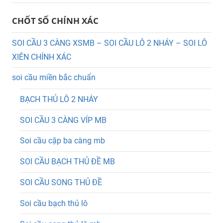
CHỐT SỐ CHÍNH XÁC
SOI CẦU 3 CÀNG XSMB – SOI CẦU LÔ 2 NHÁY – SOI LÔ
XIÊN CHÍNH XÁC
soi cầu miền bắc chuẩn
BẠCH THỦ LÔ 2 NHÁY
SOI CẦU 3 CÀNG VÍP MB
Soi cầu cặp ba càng mb
SOI CẦU BẠCH THỦ ĐỀ MB
SOI CẦU SONG THỦ ĐỀ
Soi cầu bạch thủ lô