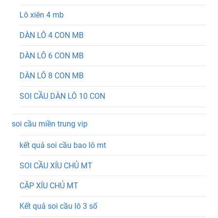
Lô xiên 4 mb
DÀN LÔ 4 CON MB
DÀN LÔ 6 CON MB
DÀN LÔ 8 CON MB
SOI CẦU DÀN LÔ 10 CON
soi cầu miền trung vip
kết quả soi cầu bao lô mt
SOI CẦU XÍU CHỦ MT
CẶP XÍU CHỦ MT
Kết quả soi cầu lô 3 số