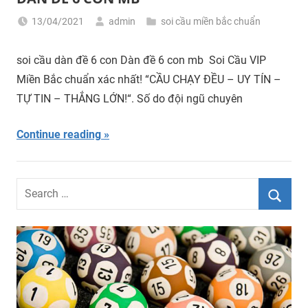
13/04/2021
admin
soi cầu miền bắc chuẩn
soi cầu dàn đề 6 con Dàn đề 6 con mb Soi Cầu VIP
Miền Bắc chuẩn xác nhất! “CẦU CHẠY ĐỀU – UY TÍN –
TỰ TIN – THẮNG LỚN!“. Số do đội ngũ chuyên
Continue reading
Search
for:
Searc