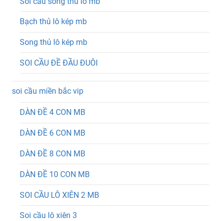
Soi cầu song thủ lô mb
Bạch thủ lô kép mb
Song thủ lô kép mb
SOI CẦU ĐỀ ĐẦU ĐUÔI
soi cầu miền bắc vip
DÀN ĐỀ 4 CON MB
DÀN ĐỀ 6 CON MB
DÀN ĐỀ 8 CON MB
DÀN ĐỀ 10 CON MB
SOI CẦU LÔ XIÊN 2 MB
Soi cầu lô xiên 3