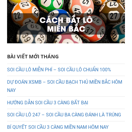
BÀI VIẾT MỚI THÁNG
SOI CẦU LÔ MIỄN PHÍ – SOI CẦU LÔ CHUẨN 100%
DỰ ĐOÁN XSMB – SOI CẦU BẠCH THỦ MIỀN BẮC HÔM
NAY
HƯỚNG DẪN SOI CẦU 3 CÀNG BẤT BẠI
SOI CẦU LÔ 247 – SOI CẦU BA CÀNG ĐÁNH LÀ TRÚNG
BÍ QUYẾT SOI CẦU 3 CÀNG MIỀN NAM HÔM NAY