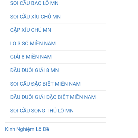
SOI CẦU BAO LÔ MN
SOI CẦU XÍU CHỦ MN
CẶP XÍU CHỦ MN
LÔ 3 SỐ MIỀN NAM
GIẢI 8 MIỀN NAM
ĐẦU ĐUÔI GIẢI 8 MN
SOI CẦU ĐẶC BIỆT MIỀN NAM
ĐẦU ĐUÔI GIẢI ĐẶC BIỆT MIỀN NAM
SOI CẦU SONG THỦ LÔ MN
Kinh Nghiệm Lô Đề