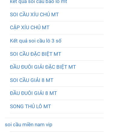
kết quả soi cầu bao lô mt
SOI CẦU XÍU CHỦ MT
CẶP XÍU CHỦ MT
Kết quả soi cầu lô 3 số
SOI CẦU ĐẶC BIỆT MT
ĐẦU ĐUÔI GIẢI ĐẶC BIỆT MT
SOI CẦU GIẢI 8 MT
ĐẦU ĐUÔI GIẢI 8 MT
SONG THỦ LÔ MT
soi cầu miền nam vip