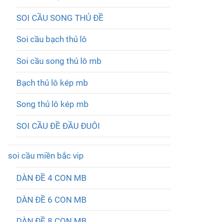
SOI CẦU SONG THỦ ĐỀ
Soi cầu bạch thủ lô
Soi cầu song thủ lô mb
Bạch thủ lô kép mb
Song thủ lô kép mb
SOI CẦU ĐỀ ĐẦU ĐUÔI
soi cầu miền bắc vip
DÀN ĐỀ 4 CON MB
DÀN ĐỀ 6 CON MB
DÀN ĐỀ 8 CON MB