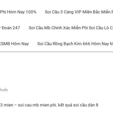
 Phí Hôm Nay 100%
Soi Cầu 3 Càng VIP Miền Bắc Miễn 
ự Đoán 247
Soi Cầu Mb Chính Xác Miễn Phí Soi Cầu Lô C
ô XSMB Hôm Nay
Soi Cầu Rồng Bạch Kim 666 Hôm Nay M
chuẩn
 3 mien – soi cau mb mien phi. kết quả soi cầu dàn 8