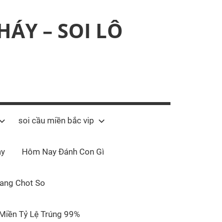
HÁY – SOI LÔ
soi cầu miền bắc vip
ay
Hôm Nay Đánh Con Gì
ang Chot So
 Miền Tỷ Lệ Trúng 99%