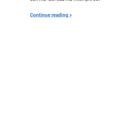
Continue reading