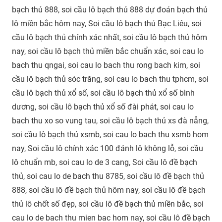
bạch thủ 888, soi cầu lô bạch thủ 888 dự đoán bạch thủ
lô miền bắc hôm nay, Soi cầu lô bạch thủ Bạc Liêu, soi
cầu lô bạch thủ chính xác nhất, soi cầu lô bạch thủ hôm
nay, soi cầu lô bạch thủ miền bắc chuẩn xác, soi cau lo
bach thu qngai, soi cau lo bach thu rong bach kim, soi
cầu lô bạch thủ sóc trăng, soi cau lo bach thu tphcm, soi
cầu lô bạch thủ xổ số, soi cầu lô bạch thủ xổ số bình
dương, soi cầu lô bạch thủ xổ số đài phát, soi cau lo
bach thu xo so vung tau, soi cầu lô bạch thủ xs đà nẵng,
soi cầu lô bạch thủ xsmb, soi cau lo bach thu xsmb hom
nay, Soi cầu lô chính xác 100 đánh lô không lỗ, soi cầu
lô chuẩn mb, soi cau lo de 3 cang, Soi cầu lô đề bạch
thủ, soi cau lo de bach thu 8785, soi cầu lô đề bạch thủ
888, soi cầu lô đề bạch thủ hôm nay, soi cầu lô đề bạch
thủ lô chốt số đẹp, soi cầu lô đề bạch thủ miền bắc, soi
cau lo de bach thu mien bac hom nay, soi cầu lô đề bạch