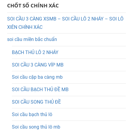
CHỐT SỐ CHÍNH XÁC
SOI CẦU 3 CÀNG XSMB – SOI CẦU LÔ 2 NHÁY – SOI LÔ
XIÊN CHÍNH XÁC
soi cầu miền bắc chuẩn
BẠCH THỦ LÔ 2 NHÁY
SOI CẦU 3 CÀNG VÍP MB
Soi cầu cặp ba càng mb
SOI CẦU BẠCH THỦ ĐỀ MB
SOI CẦU SONG THỦ ĐỀ
Soi cầu bạch thủ lô
Soi cầu song thủ lô mb