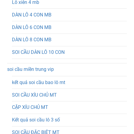
Lô xiên 4 mb
DÀN LÔ 4 CON MB
DÀN LÔ 6 CON MB
DÀN LÔ 8 CON MB
SOI CẦU DÀN LÔ 10 CON
soi cầu miền trung vip
kết quả soi cầu bao lô mt
SOI CẦU XÍU CHỦ MT
CẶP XÍU CHỦ MT
Kết quả soi cầu lô 3 số
SOI CẦU ĐẶC BIỆT MT