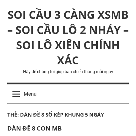
Skip
SOI CẦU 3 CÀNG XSMB
to
content
– SOI CẦU LÔ 2 NHÁY –
SOI LÔ XIÊN CHÍNH
XÁC
Hãy để chúng tôi giúp bạn chiến thắng mỗi ngày
Menu
THẺ:
DÀN ĐỀ 8 SỐ KÉP KHUNG 5 NGÀY
DÀN ĐỀ 8 CON MB