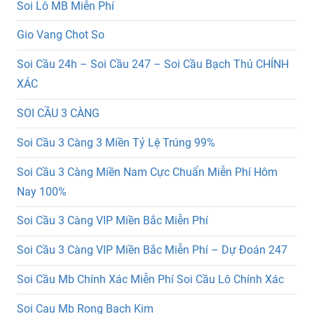
Soi Lô MB Miễn Phí
Gio Vang Chot So
Soi Cầu 24h – Soi Cầu 247 – Soi Cầu Bạch Thủ CHÍNH
XÁC
SOI CẦU 3 CÀNG
Soi Cầu 3 Càng 3 Miền Tỷ Lệ Trúng 99%
Soi Cầu 3 Càng Miền Nam Cực Chuẩn Miễn Phí Hôm
Nay 100%
Soi Cầu 3 Càng VIP Miền Bắc Miễn Phí
Soi Cầu 3 Càng VIP Miền Bắc Miễn Phí – Dự Đoán 247
Soi Cầu Mb Chính Xác Miễn Phí Soi Cầu Lô Chính Xác
Soi Cau Mb Rong Bach Kim