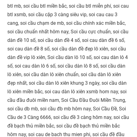
btl mb, soi cầu btl miền bắc, soi cầu btl miễn phí, soi cau
btl xsmb, soi cầu cặp 3 càng siêu vip, soi cau cau 3
cang, soi cầu chạm de mb, soi cầu chính xác miền bắc,
soi cầu chuẩn nhất hôm nay, Soi cầu cực chuẩn, soi cầu
dàn đề 10 số, soi cầu dàn đề 4 số, soi cau dàn đề 6 số,
soi cau dàn đề 8 số, soi cầu dàn đề đẹp lô xiên, soi cầu
dàn đề vip lô xiên, Soi cầu dàn lô 10 số, soi cau dàn lô 4
số, soi cau dàn lô 6 số, soi cầu dàn lô 8 số, soi cầu dàn
lô xiên, soi cầu dàn lô xiên chuẩn, soi cầu dàn lô xiên
đẹp nhất, soi cầu dàn lô xiên khung 3 ngày, soi cầu dàn
lô xiên miền bắc, soi cau dàn lô xiên xsmb hom nay, soi
cầu đầu đuôi miền nam, Soi Cầu Đầu Đuôi Miền Trung,
soi cầu db mb, soi cầu đb mb hôm nay, Soi Cầu Đề, Soi
Cầu de 3 Càng 6666, soi cầu đề 3 càng hôm nay, soi cầu
đề bạch thủ miền bắc, soi cầu đề bạch thủ miền bắc
hôm nay, soi cau de bach thu mien phi, soi cầu đề đầu