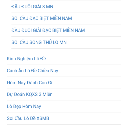
ĐẦU ĐUÔI GIẢI 8 MN
SOI CẦU ĐẶC BIỆT MIỀN NAM
ĐẦU ĐUÔI GIẢI ĐẶC BIỆT MIỀN NAM
SOI CẦU SONG THỦ LÔ MN
Kinh Nghiệm Lô Đề
Cách Ăn Lô Đề Chiều Nay
Hôm Nay Đánh Con Gì
Dự Đoán KQXS 3 Miền
Lô Đẹp Hôm Nay
Soi Cầu Lô Đề XSMB