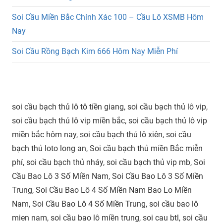
Soi Cầu Miền Bắc Chính Xác 100 – Cầu Lô XSMB Hôm
Nay
Soi Cầu Rồng Bạch Kim 666 Hôm Nay Miễn Phí
soi cầu bạch thủ lô tô tiền giang, soi cầu bạch thủ lô vip,
soi cầu bạch thủ lô vip miền bắc, soi cầu bạch thủ lô vip
miền bắc hôm nay, soi cầu bạch thủ lô xiên, soi cầu
bạch thủ loto long an, Soi cầu bạch thủ miền Bắc miễn
phí, soi cầu bạch thủ nháy, soi cầu bạch thủ vip mb, Soi
Cầu Bao Lô 3 Số Miền Nam, Soi Cầu Bao Lô 3 Số Miền
Trung, Soi Cầu Bao Lô 4 Số Miền Nam Bao Lo Miền
Nam, Soi Cầu Bao Lô 4 Số Miền Trung, soi cầu bao lô
mien nam, soi cầu bao lô miền trung, soi cau btl, soi cầu