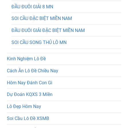
ĐẦU ĐUÔI GIẢI 8 MN
SOI CẦU ĐẶC BIỆT MIỀN NAM
ĐẦU ĐUÔI GIẢI ĐẶC BIỆT MIỀN NAM
SOI CẦU SONG THỦ LÔ MN
Kinh Nghiệm Lô Đề
Cách Ăn Lô Đề Chiều Nay
Hôm Nay Đánh Con Gì
Dự Đoán KQXS 3 Miền
Lô Đẹp Hôm Nay
Soi Cầu Lô Đề XSMB