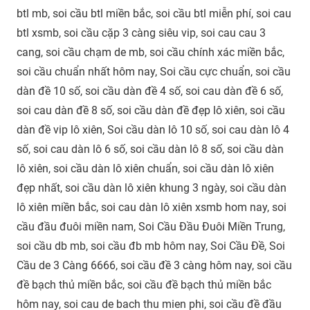
btl mb, soi cầu btl miền bắc, soi cầu btl miễn phí, soi cau
btl xsmb, soi cầu cặp 3 càng siêu vip, soi cau cau 3
cang, soi cầu chạm de mb, soi cầu chính xác miền bắc,
soi cầu chuẩn nhất hôm nay, Soi cầu cực chuẩn, soi cầu
dàn đề 10 số, soi cầu dàn đề 4 số, soi cau dàn đề 6 số,
soi cau dàn đề 8 số, soi cầu dàn đề đẹp lô xiên, soi cầu
dàn đề vip lô xiên, Soi cầu dàn lô 10 số, soi cau dàn lô 4
số, soi cau dàn lô 6 số, soi cầu dàn lô 8 số, soi cầu dàn
lô xiên, soi cầu dàn lô xiên chuẩn, soi cầu dàn lô xiên
đẹp nhất, soi cầu dàn lô xiên khung 3 ngày, soi cầu dàn
lô xiên miền bắc, soi cau dàn lô xiên xsmb hom nay, soi
cầu đầu đuôi miền nam, Soi Cầu Đầu Đuôi Miền Trung,
soi cầu db mb, soi cầu đb mb hôm nay, Soi Cầu Đề, Soi
Cầu de 3 Càng 6666, soi cầu đề 3 càng hôm nay, soi cầu
đề bạch thủ miền bắc, soi cầu đề bạch thủ miền bắc
hôm nay, soi cau de bach thu mien phi, soi cầu đề đầu