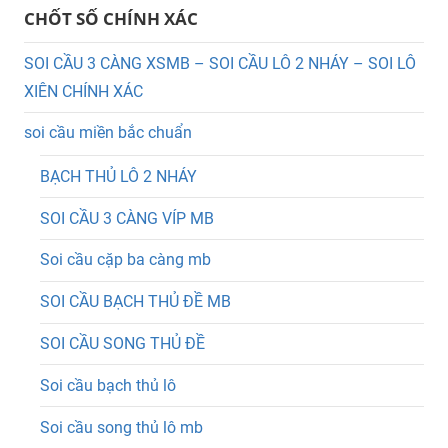
CHỐT SỐ CHÍNH XÁC
SOI CẦU 3 CÀNG XSMB – SOI CẦU LÔ 2 NHÁY – SOI LÔ
XIÊN CHÍNH XÁC
soi cầu miền bắc chuẩn
BẠCH THỦ LÔ 2 NHÁY
SOI CẦU 3 CÀNG VÍP MB
Soi cầu cặp ba càng mb
SOI CẦU BẠCH THỦ ĐỀ MB
SOI CẦU SONG THỦ ĐỀ
Soi cầu bạch thủ lô
Soi cầu song thủ lô mb