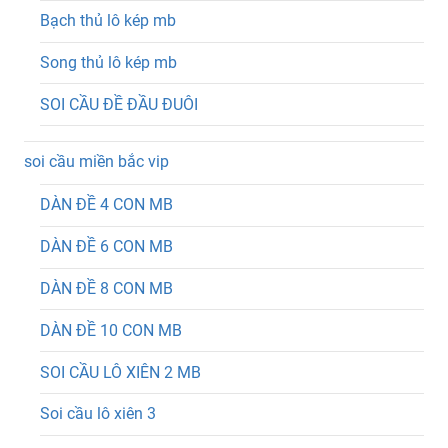
Bạch thủ lô kép mb
Song thủ lô kép mb
SOI CẦU ĐỀ ĐẦU ĐUÔI
soi cầu miền bắc vip
DÀN ĐỀ 4 CON MB
DÀN ĐỀ 6 CON MB
DÀN ĐỀ 8 CON MB
DÀN ĐỀ 10 CON MB
SOI CẦU LÔ XIÊN 2 MB
Soi cầu lô xiên 3