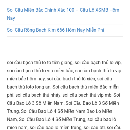
Soi Cầu Miền Bắc Chính Xác 100 – Cầu Lô XSMB Hôm
Nay
Soi Cầu Rồng Bạch Kim 666 Hôm Nay Miễn Phí
soi cầu bạch thủ lô tô tiền giang, soi cầu bạch thủ lô vip,
soi cầu bạch thủ lô vip miền bắc, soi cầu bạch thủ lô vip
miền bắc hôm nay, soi cầu bạch thủ lô xiên, soi cầu
bạch thủ loto long an, Soi cầu bạch thủ miền Bắc miễn
phí, soi cầu bạch thủ nháy, soi cầu bạch thủ vip mb, Soi
Cầu Bao Lô 3 Số Miền Nam, Soi Cầu Bao Lô 3 Số Miền
Trung, Soi Cầu Bao Lô 4 Số Miền Nam Bao Lo Miền
Nam, Soi Cầu Bao Lô 4 Số Miền Trung, soi cầu bao lô
mien nam, soi cầu bao lô miền trung, soi cau btl, soi cầu