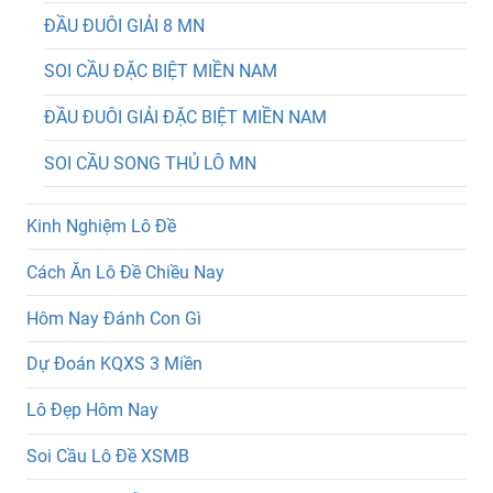
ĐẦU ĐUÔI GIẢI 8 MN
SOI CẦU ĐẶC BIỆT MIỀN NAM
ĐẦU ĐUÔI GIẢI ĐẶC BIỆT MIỀN NAM
SOI CẦU SONG THỦ LÔ MN
Kinh Nghiệm Lô Đề
Cách Ăn Lô Đề Chiều Nay
Hôm Nay Đánh Con Gì
Dự Đoán KQXS 3 Miền
Lô Đẹp Hôm Nay
Soi Cầu Lô Đề XSMB