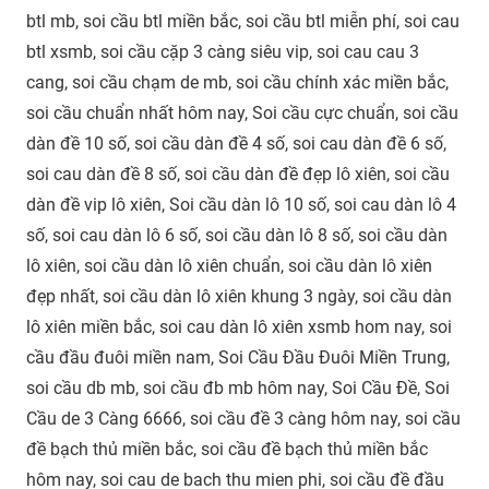
btl mb, soi cầu btl miền bắc, soi cầu btl miễn phí, soi cau
btl xsmb, soi cầu cặp 3 càng siêu vip, soi cau cau 3
cang, soi cầu chạm de mb, soi cầu chính xác miền bắc,
soi cầu chuẩn nhất hôm nay, Soi cầu cực chuẩn, soi cầu
dàn đề 10 số, soi cầu dàn đề 4 số, soi cau dàn đề 6 số,
soi cau dàn đề 8 số, soi cầu dàn đề đẹp lô xiên, soi cầu
dàn đề vip lô xiên, Soi cầu dàn lô 10 số, soi cau dàn lô 4
số, soi cau dàn lô 6 số, soi cầu dàn lô 8 số, soi cầu dàn
lô xiên, soi cầu dàn lô xiên chuẩn, soi cầu dàn lô xiên
đẹp nhất, soi cầu dàn lô xiên khung 3 ngày, soi cầu dàn
lô xiên miền bắc, soi cau dàn lô xiên xsmb hom nay, soi
cầu đầu đuôi miền nam, Soi Cầu Đầu Đuôi Miền Trung,
soi cầu db mb, soi cầu đb mb hôm nay, Soi Cầu Đề, Soi
Cầu de 3 Càng 6666, soi cầu đề 3 càng hôm nay, soi cầu
đề bạch thủ miền bắc, soi cầu đề bạch thủ miền bắc
hôm nay, soi cau de bach thu mien phi, soi cầu đề đầu