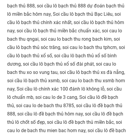
bạch thủ 888, soi cầu lô bạch thủ 888 dự đoán bạch thủ
lô miền bắc hôm nay, Soi cầu lô bạch thủ Bạc Liêu, soi
cầu lô bạch thủ chính xác nhất, soi cầu lô bạch thủ hôm
nay, soi cầu lô bạch thủ miền bắc chuẩn xác, soi cau lo
bach thu qngai, soi cau lo bach thu rong bach kim, soi
cầu lô bạch thủ sóc trăng, soi cau lo bach thu tphcm, soi
cầu lô bạch thủ xổ số, soi cầu lô bạch thủ xổ số bình
dương, soi cầu lô bạch thủ xổ số đài phát, soi cau lo
bach thu xo so vung tau, soi cầu lô bạch thủ xs đà nẵng,
soi cầu lô bạch thủ xsmb, soi cau lo bach thu xsmb hom
nay, Soi cầu lô chính xác 100 đánh lô không lỗ, soi cầu
lô chuẩn mb, soi cau lo de 3 cang, Soi cầu lô đề bạch
thủ, soi cau lo de bach thu 8785, soi cầu lô đề bạch thủ
888, soi cầu lô đề bạch thủ hôm nay, soi cầu lô đề bạch
thủ lô chốt số đẹp, soi cầu lô đề bạch thủ miền bắc, soi
cau lo de bach thu mien bac hom nay, soi cầu lô đề bạch