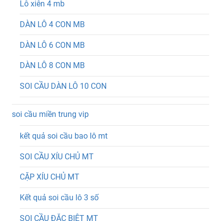
Lô xiên 4 mb
DÀN LÔ 4 CON MB
DÀN LÔ 6 CON MB
DÀN LÔ 8 CON MB
SOI CẦU DÀN LÔ 10 CON
soi cầu miền trung vip
kết quả soi cầu bao lô mt
SOI CẦU XÍU CHỦ MT
CẶP XÍU CHỦ MT
Kết quả soi cầu lô 3 số
SOI CẦU ĐẶC BIỆT MT