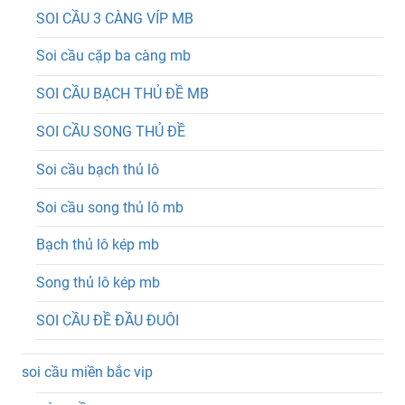
SOI CẦU 3 CÀNG VÍP MB
Soi cầu cặp ba càng mb
SOI CẦU BẠCH THỦ ĐỀ MB
SOI CẦU SONG THỦ ĐỀ
Soi cầu bạch thủ lô
Soi cầu song thủ lô mb
Bạch thủ lô kép mb
Song thủ lô kép mb
SOI CẦU ĐỀ ĐẦU ĐUÔI
soi cầu miền bắc vip