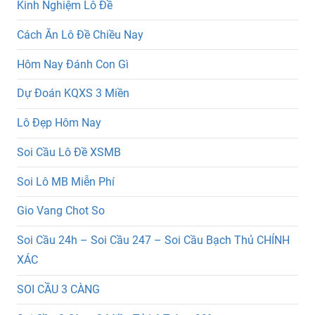
Kinh Nghiệm Lô Đề
Cách Ăn Lô Đề Chiều Nay
Hôm Nay Đánh Con Gì
Dự Đoán KQXS 3 Miền
Lô Đẹp Hôm Nay
Soi Cầu Lô Đề XSMB
Soi Lô MB Miễn Phí
Gio Vang Chot So
Soi Cầu 24h – Soi Cầu 247 – Soi Cầu Bạch Thủ CHÍNH
XÁC
SOI CẦU 3 CÀNG