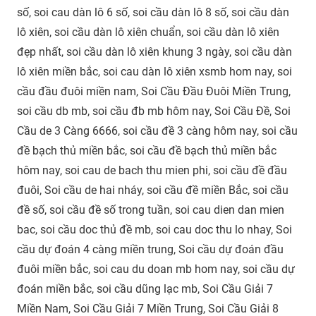
số, soi cau dàn lô 6 số, soi cầu dàn lô 8 số, soi cầu dàn
lô xiên, soi cầu dàn lô xiên chuẩn, soi cầu dàn lô xiên
đẹp nhất, soi cầu dàn lô xiên khung 3 ngày, soi cầu dàn
lô xiên miền bắc, soi cau dàn lô xiên xsmb hom nay, soi
cầu đầu đuôi miền nam, Soi Cầu Đầu Đuôi Miền Trung,
soi cầu db mb, soi cầu đb mb hôm nay, Soi Cầu Đề, Soi
Cầu de 3 Càng 6666, soi cầu đề 3 càng hôm nay, soi cầu
đề bạch thủ miền bắc, soi cầu đề bạch thủ miền bắc
hôm nay, soi cau de bach thu mien phi, soi cầu đề đầu
đuôi, Soi cầu de hai nháy, soi cầu đề miền Bắc, soi cầu
đề số, soi cầu đề số trong tuần, soi cau dien dan mien
bac, soi cầu doc thủ đề mb, soi cau doc thu lo nhay, Soi
cầu dự đoán 4 càng miền trung, Soi cầu dự đoán đầu
đuôi miền bắc, soi cau du doan mb hom nay, soi cầu dự
đoán miền bắc, soi cầu dũng lạc mb, Soi Cầu Giải 7
Miền Nam, Soi Cầu Giải 7 Miền Trung, Soi Cầu Giải 8