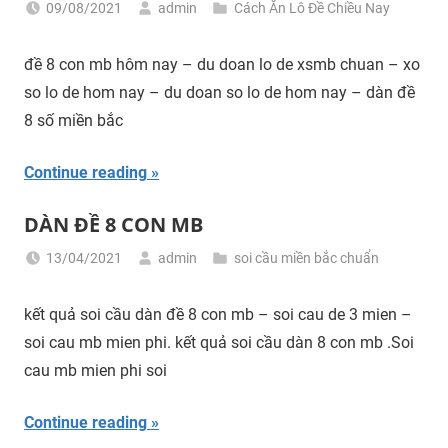
09/08/2021
admin
Cách Ăn Lô Đề Chiều Nay
đề 8 con mb hôm nay – du doan lo de xsmb chuan – xo
so lo de hom nay – du doan so lo de hom nay – dàn đề
8 số miền bắc
Continue reading
DÀN ĐỀ 8 CON MB
13/04/2021
admin
soi cầu miền bắc chuẩn
kết quả soi cầu dàn đề 8 con mb – soi cau de 3 mien –
soi cau mb mien phi. kết quả soi cầu dàn 8 con mb .Soi
cau mb mien phi soi
Continue reading