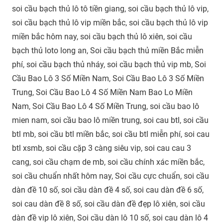
soi cầu bạch thủ lô tô tiền giang, soi cầu bạch thủ lô vip,
soi cầu bạch thủ lô vip miền bắc, soi cầu bạch thủ lô vip
miền bắc hôm nay, soi cầu bạch thủ lô xiên, soi cầu
bạch thủ loto long an, Soi cầu bạch thủ miền Bắc miễn
phí, soi cầu bạch thủ nháy, soi cầu bạch thủ vip mb, Soi
Cầu Bao Lô 3 Số Miền Nam, Soi Cầu Bao Lô 3 Số Miền
Trung, Soi Cầu Bao Lô 4 Số Miền Nam Bao Lo Miền
Nam, Soi Cầu Bao Lô 4 Số Miền Trung, soi cầu bao lô
mien nam, soi cầu bao lô miền trung, soi cau btl, soi cầu
btl mb, soi cầu btl miền bắc, soi cầu btl miễn phí, soi cau
btl xsmb, soi cầu cặp 3 càng siêu vip, soi cau cau 3
cang, soi cầu chạm de mb, soi cầu chính xác miền bắc,
soi cầu chuẩn nhất hôm nay, Soi cầu cực chuẩn, soi cầu
dàn đề 10 số, soi cầu dàn đề 4 số, soi cau dàn đề 6 số,
soi cau dàn đề 8 số, soi cầu dàn đề đẹp lô xiên, soi cầu
dàn đề vip lô xiên, Soi cầu dàn lô 10 số, soi cau dàn lô 4