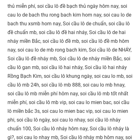
thủ miễn phí, soi cầu lô đề bạch thủ ngày hôm nay, soi
cau lo de bach thu rong bach kim hom nay, soi cau lo de
bach thu xsmb hom nay, Soi cầu lô de chuẩn, soi cầu lô
đề chuẩn mb, soi cầu lô đề hai nháy, Soi cầu lô de hai
nháy miền Bắc, soi cầu lô đề mb, soi cầu lô đề mb hôm
nay, soi cau lo de mb rong bach kim, Soi cầu lô de NHÁY,
Soi cầu lô đề nháy mb, Soi cầu lô de nháy miền Bắc, soi
cầu lô gan mb, soi cầu lô hai nháy, Soi cầu lô hai nháy
Rồng Bạch Kim, soi cầu lô khung ngày, soi cau lo mb, soi
cầu lô mb 24h, soi cầu lô mb 888, soi cau lo mb hnay,
soi cầu lô mb miễn phí hôm nay, soi cầu lô mb tốt nhất
miễn phí, soi cầu lô mb vip, soi cau lo mien bac, soi cầu
lô miền bắc 3s, soi cau lo mien bac vip, soi cau lo mien
phi, soi cầu lô ngày, soi cau lo nhay, soi cầu lô nháy
chuẩn 100, Soi cầu lô nháy hôm nay, Soi cầu lô nháy là
gì?, soi cau lo nhay mb, Soi cầu lô nháy mb hôm nay, soi