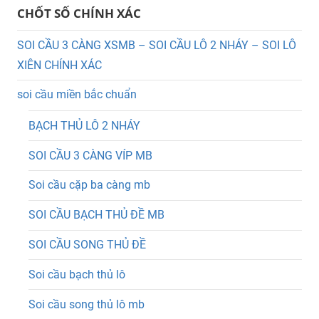
CHỐT SỐ CHÍNH XÁC
SOI CẦU 3 CÀNG XSMB – SOI CẦU LÔ 2 NHÁY – SOI LÔ
XIÊN CHÍNH XÁC
soi cầu miền bắc chuẩn
BẠCH THỦ LÔ 2 NHÁY
SOI CẦU 3 CÀNG VÍP MB
Soi cầu cặp ba càng mb
SOI CẦU BẠCH THỦ ĐỀ MB
SOI CẦU SONG THỦ ĐỀ
Soi cầu bạch thủ lô
Soi cầu song thủ lô mb