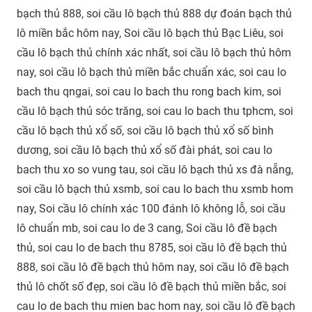
bạch thủ 888, soi cầu lô bạch thủ 888 dự đoán bạch thủ
lô miền bắc hôm nay, Soi cầu lô bạch thủ Bạc Liêu, soi
cầu lô bạch thủ chính xác nhất, soi cầu lô bạch thủ hôm
nay, soi cầu lô bạch thủ miền bắc chuẩn xác, soi cau lo
bach thu qngai, soi cau lo bach thu rong bach kim, soi
cầu lô bạch thủ sóc trăng, soi cau lo bach thu tphcm, soi
cầu lô bạch thủ xổ số, soi cầu lô bạch thủ xổ số bình
dương, soi cầu lô bạch thủ xổ số đài phát, soi cau lo
bach thu xo so vung tau, soi cầu lô bạch thủ xs đà nẵng,
soi cầu lô bạch thủ xsmb, soi cau lo bach thu xsmb hom
nay, Soi cầu lô chính xác 100 đánh lô không lỗ, soi cầu
lô chuẩn mb, soi cau lo de 3 cang, Soi cầu lô đề bạch
thủ, soi cau lo de bach thu 8785, soi cầu lô đề bạch thủ
888, soi cầu lô đề bạch thủ hôm nay, soi cầu lô đề bạch
thủ lô chốt số đẹp, soi cầu lô đề bạch thủ miền bắc, soi
cau lo de bach thu mien bac hom nay, soi cầu lô đề bạch