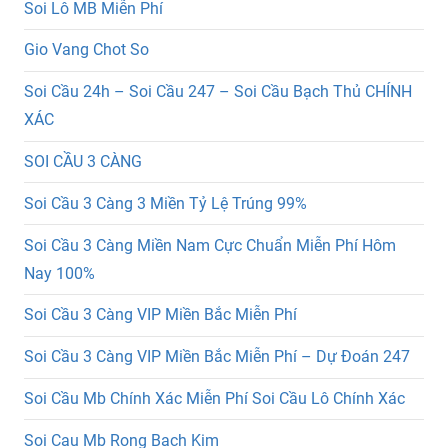
Soi Lô MB Miễn Phí
Gio Vang Chot So
Soi Cầu 24h – Soi Cầu 247 – Soi Cầu Bạch Thủ CHÍNH
XÁC
SOI CẦU 3 CÀNG
Soi Cầu 3 Càng 3 Miền Tỷ Lệ Trúng 99%
Soi Cầu 3 Càng Miền Nam Cực Chuẩn Miễn Phí Hôm
Nay 100%
Soi Cầu 3 Càng VIP Miền Bắc Miễn Phí
Soi Cầu 3 Càng VIP Miền Bắc Miễn Phí – Dự Đoán 247
Soi Cầu Mb Chính Xác Miễn Phí Soi Cầu Lô Chính Xác
Soi Cau Mb Rong Bach Kim