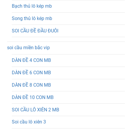
Bạch thủ lô kép mb
Song thủ lô kép mb
SOI CẦU ĐỀ ĐẦU ĐUÔI
soi cầu miền bắc vip
DÀN ĐỀ 4 CON MB
DÀN ĐỀ 6 CON MB
DÀN ĐỀ 8 CON MB
DÀN ĐỀ 10 CON MB
SOI CẦU LÔ XIÊN 2 MB
Soi cầu lô xiên 3