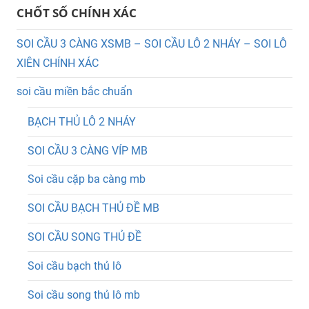
CHỐT SỐ CHÍNH XÁC
SOI CẦU 3 CÀNG XSMB – SOI CẦU LÔ 2 NHÁY – SOI LÔ
XIÊN CHÍNH XÁC
soi cầu miền bắc chuẩn
BẠCH THỦ LÔ 2 NHÁY
SOI CẦU 3 CÀNG VÍP MB
Soi cầu cặp ba càng mb
SOI CẦU BẠCH THỦ ĐỀ MB
SOI CẦU SONG THỦ ĐỀ
Soi cầu bạch thủ lô
Soi cầu song thủ lô mb