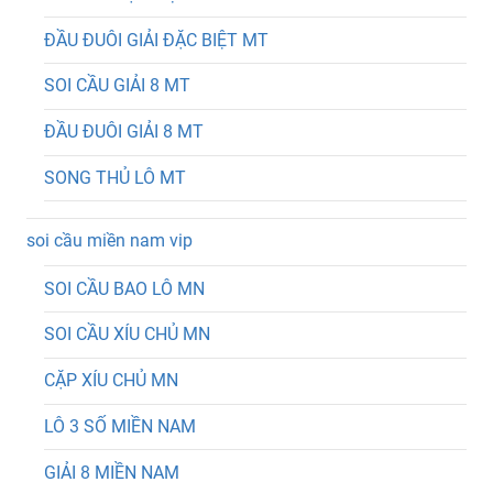
ĐẦU ĐUÔI GIẢI ĐẶC BIỆT MT
SOI CẦU GIẢI 8 MT
ĐẦU ĐUÔI GIẢI 8 MT
SONG THỦ LÔ MT
soi cầu miền nam vip
SOI CẦU BAO LÔ MN
SOI CẦU XÍU CHỦ MN
CẶP XÍU CHỦ MN
LÔ 3 SỐ MIỀN NAM
GIẢI 8 MIỀN NAM