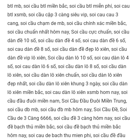
btl mb, soi cầu btl miền bắc, soi cầu btl miễn phí, soi cau
btl xsmb, soi cầu cặp 3 càng siêu vip, soi cau cau 3
cang, soi cầu chạm de mb, soi cầu chính xác miền bắc,
soi cầu chuẩn nhất hôm nay, Soi cầu cực chuẩn, soi cầu
dàn đề 10 số, soi cầu dàn đề 4 số, soi cau dàn đề 6 số,
soi cau dàn đề 8 số, soi cầu dàn đề đẹp lô xiên, soi cầu
dàn đề vip lô xiên, Soi cầu dàn lô 10 số, soi cau dàn lô 4
số, soi cau dàn lô 6 số, soi cầu dàn lô 8 số, soi cầu dàn
lô xiên, soi cầu dàn lô xiên chuẩn, soi cầu dàn lô xiên
đẹp nhất, soi cầu dàn lô xiên khung 3 ngày, soi cầu dàn
lô xiên miền bắc, soi cau dàn lô xiên xsmb hom nay, soi
cầu đầu đuôi miền nam, Soi Cầu Đầu Đuôi Miền Trung,
soi cầu db mb, soi cầu đb mb hôm nay, Soi Cầu Đề, Soi
Cầu de 3 Càng 6666, soi cầu đề 3 càng hôm nay, soi cầu
đề bạch thủ miền bắc, soi cầu đề bạch thủ miền bắc
hôm nay, soi cau de bach thu mien phi, soi cầu đề đầu