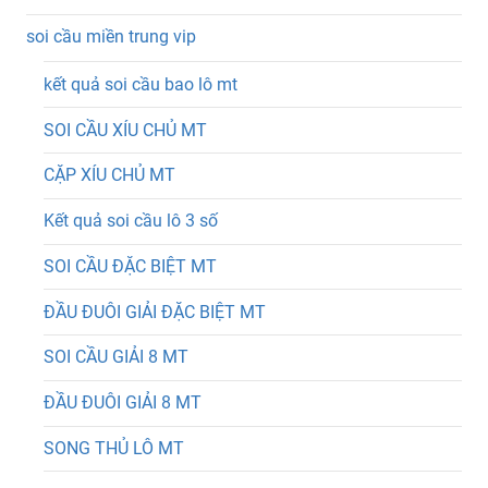
soi cầu miền trung vip
kết quả soi cầu bao lô mt
SOI CẦU XÍU CHỦ MT
CẶP XÍU CHỦ MT
Kết quả soi cầu lô 3 số
SOI CẦU ĐẶC BIỆT MT
ĐẦU ĐUÔI GIẢI ĐẶC BIỆT MT
SOI CẦU GIẢI 8 MT
ĐẦU ĐUÔI GIẢI 8 MT
SONG THỦ LÔ MT