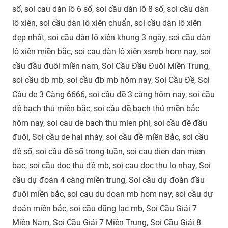
số, soi cau dàn lô 6 số, soi cầu dàn lô 8 số, soi cầu dàn
lô xiên, soi cầu dàn lô xiên chuẩn, soi cầu dàn lô xiên
đẹp nhất, soi cầu dàn lô xiên khung 3 ngày, soi cầu dàn
lô xiên miền bắc, soi cau dàn lô xiên xsmb hom nay, soi
cầu đầu đuôi miền nam, Soi Cầu Đầu Đuôi Miền Trung,
soi cầu db mb, soi cầu đb mb hôm nay, Soi Cầu Đề, Soi
Cầu de 3 Càng 6666, soi cầu đề 3 càng hôm nay, soi cầu
đề bạch thủ miền bắc, soi cầu đề bạch thủ miền bắc
hôm nay, soi cau de bach thu mien phi, soi cầu đề đầu
đuôi, Soi cầu de hai nháy, soi cầu đề miền Bắc, soi cầu
đề số, soi cầu đề số trong tuần, soi cau dien dan mien
bac, soi cầu doc thủ đề mb, soi cau doc thu lo nhay, Soi
cầu dự đoán 4 càng miền trung, Soi cầu dự đoán đầu
đuôi miền bắc, soi cau du doan mb hom nay, soi cầu dự
đoán miền bắc, soi cầu dũng lạc mb, Soi Cầu Giải 7
Miền Nam, Soi Cầu Giải 7 Miền Trung, Soi Cầu Giải 8