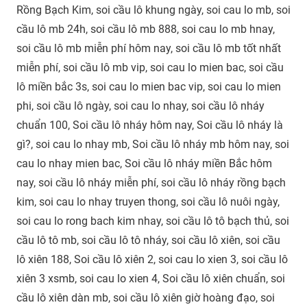
Rồng Bạch Kim, soi cầu lô khung ngày, soi cau lo mb, soi
cầu lô mb 24h, soi cầu lô mb 888, soi cau lo mb hnay,
soi cầu lô mb miễn phí hôm nay, soi cầu lô mb tốt nhất
miễn phí, soi cầu lô mb vip, soi cau lo mien bac, soi cầu
lô miền bắc 3s, soi cau lo mien bac vip, soi cau lo mien
phi, soi cầu lô ngày, soi cau lo nhay, soi cầu lô nháy
chuẩn 100, Soi cầu lô nháy hôm nay, Soi cầu lô nháy là
gì?, soi cau lo nhay mb, Soi cầu lô nháy mb hôm nay, soi
cau lo nhay mien bac, Soi cầu lô nháy miền Bắc hôm
nay, soi cầu lô nháy miễn phí, soi cầu lô nháy rồng bạch
kim, soi cau lo nhay truyen thong, soi cầu lô nuôi ngày,
soi cau lo rong bach kim nhay, soi cầu lô tô bạch thủ, soi
cầu lô tô mb, soi cầu lô tô nháy, soi cầu lô xiên, soi cầu
lô xiên 188, Soi cầu lô xiên 2, soi cau lo xien 3, soi cầu lô
xiên 3 xsmb, soi cau lo xien 4, Soi cầu lô xiên chuẩn, soi
cầu lô xiên dàn mb, soi cầu lô xiên giờ hoàng đạo, soi