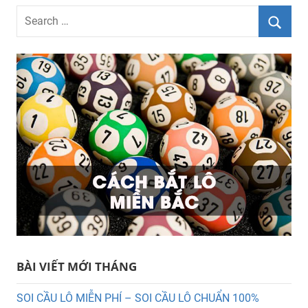
Search
for:
Searc
BÀI VIẾT MỚI THÁNG
SOI CẦU LÔ MIỄN PHÍ – SOI CẦU LÔ CHUẨN 100%