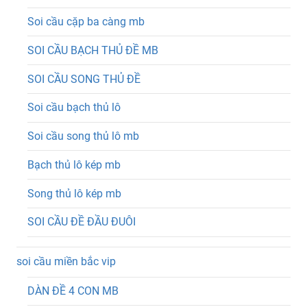
Soi cầu cặp ba càng mb
SOI CẦU BẠCH THỦ ĐỀ MB
SOI CẦU SONG THỦ ĐỀ
Soi cầu bạch thủ lô
Soi cầu song thủ lô mb
Bạch thủ lô kép mb
Song thủ lô kép mb
SOI CẦU ĐỀ ĐẦU ĐUÔI
soi cầu miền bắc vip
DÀN ĐỀ 4 CON MB