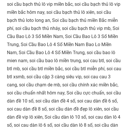
soi cầu bạch thủ lô vip miền bắc, soi cầu bạch thủ lô vip
miền bắc hôm nay, soi cầu bạch thủ lô xiên, soi cầu
bạch thủ loto long an, Soi cầu bạch thủ miền Bắc miễn
phí, soi cầu bạch thủ nháy, soi cầu bạch thủ vip mb, Soi
Cầu Bao Lô 3 Số Miền Nam, Soi Cầu Bao Lô 3 Số Miền
Trung, Soi Cầu Bao Lô 4 Số Miền Nam Bao Lo Miền
Nam, Soi Cầu Bao Lô 4 Số Miền Trung, soi cầu bao lô
mien nam, soi cầu bao lô miền trung, soi cau btl, soi cầu
btl mb, soi cầu btl miền bắc, soi cầu btl miễn phí, soi cau
btl xsmb, soi cầu cặp 3 càng siêu vip, soi cau cau 3
cang, soi cầu chạm de mb, soi cầu chính xác miền bắc,
soi cầu chuẩn nhất hôm nay, Soi cầu cực chuẩn, soi cầu
dàn đề 10 số, soi cầu dàn đề 4 số, soi cau dàn đề 6 số,
soi cau dàn đề 8 số, soi cầu dàn đề đẹp lô xiên, soi cầu
dàn đề vip lô xiên, Soi cầu dàn lô 10 số, soi cau dàn lô 4
số, soi cau dàn lô 6 số, soi cầu dàn lô 8 số, soi cầu dàn