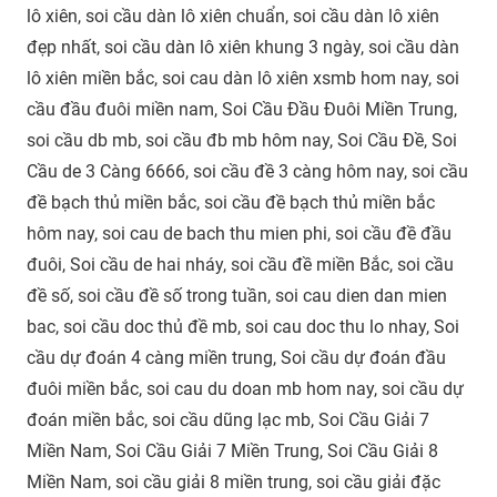
lô xiên, soi cầu dàn lô xiên chuẩn, soi cầu dàn lô xiên
đẹp nhất, soi cầu dàn lô xiên khung 3 ngày, soi cầu dàn
lô xiên miền bắc, soi cau dàn lô xiên xsmb hom nay, soi
cầu đầu đuôi miền nam, Soi Cầu Đầu Đuôi Miền Trung,
soi cầu db mb, soi cầu đb mb hôm nay, Soi Cầu Đề, Soi
Cầu de 3 Càng 6666, soi cầu đề 3 càng hôm nay, soi cầu
đề bạch thủ miền bắc, soi cầu đề bạch thủ miền bắc
hôm nay, soi cau de bach thu mien phi, soi cầu đề đầu
đuôi, Soi cầu de hai nháy, soi cầu đề miền Bắc, soi cầu
đề số, soi cầu đề số trong tuần, soi cau dien dan mien
bac, soi cầu doc thủ đề mb, soi cau doc thu lo nhay, Soi
cầu dự đoán 4 càng miền trung, Soi cầu dự đoán đầu
đuôi miền bắc, soi cau du doan mb hom nay, soi cầu dự
đoán miền bắc, soi cầu dũng lạc mb, Soi Cầu Giải 7
Miền Nam, Soi Cầu Giải 7 Miền Trung, Soi Cầu Giải 8
Miền Nam, soi cầu giải 8 miền trung, soi cầu giải đặc