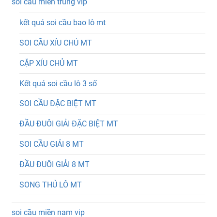
soi cầu miền trung vip
kết quả soi cầu bao lô mt
SOI CẦU XÍU CHỦ MT
CẶP XÍU CHỦ MT
Kết quả soi cầu lô 3 số
SOI CẦU ĐẶC BIỆT MT
ĐẦU ĐUÔI GIẢI ĐẶC BIỆT MT
SOI CẦU GIẢI 8 MT
ĐẦU ĐUÔI GIẢI 8 MT
SONG THỦ LÔ MT
soi cầu miền nam vip