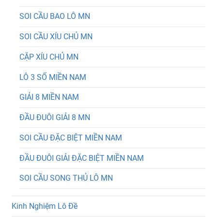
SOI CẦU BAO LÔ MN
SOI CẦU XÍU CHỦ MN
CẶP XÍU CHỦ MN
LÔ 3 SỐ MIỀN NAM
GIẢI 8 MIỀN NAM
ĐẦU ĐUÔI GIẢI 8 MN
SOI CẦU ĐẶC BIỆT MIỀN NAM
ĐẦU ĐUÔI GIẢI ĐẶC BIỆT MIỀN NAM
SOI CẦU SONG THỦ LÔ MN
Kinh Nghiệm Lô Đề