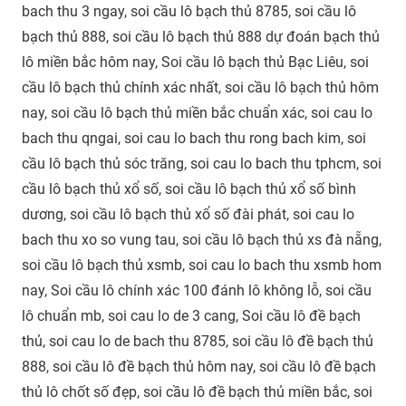
bach thu 3 ngay, soi cầu lô bạch thủ 8785, soi cầu lô
bạch thủ 888, soi cầu lô bạch thủ 888 dự đoán bạch thủ
lô miền bắc hôm nay, Soi cầu lô bạch thủ Bạc Liêu, soi
cầu lô bạch thủ chính xác nhất, soi cầu lô bạch thủ hôm
nay, soi cầu lô bạch thủ miền bắc chuẩn xác, soi cau lo
bach thu qngai, soi cau lo bach thu rong bach kim, soi
cầu lô bạch thủ sóc trăng, soi cau lo bach thu tphcm, soi
cầu lô bạch thủ xổ số, soi cầu lô bạch thủ xổ số bình
dương, soi cầu lô bạch thủ xổ số đài phát, soi cau lo
bach thu xo so vung tau, soi cầu lô bạch thủ xs đà nẵng,
soi cầu lô bạch thủ xsmb, soi cau lo bach thu xsmb hom
nay, Soi cầu lô chính xác 100 đánh lô không lỗ, soi cầu
lô chuẩn mb, soi cau lo de 3 cang, Soi cầu lô đề bạch
thủ, soi cau lo de bach thu 8785, soi cầu lô đề bạch thủ
888, soi cầu lô đề bạch thủ hôm nay, soi cầu lô đề bạch
thủ lô chốt số đẹp, soi cầu lô đề bạch thủ miền bắc, soi