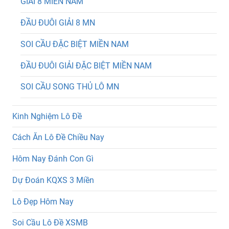
GIẢI 8 MIỀN NAM
ĐẦU ĐUÔI GIẢI 8 MN
SOI CẦU ĐẶC BIỆT MIỀN NAM
ĐẦU ĐUÔI GIẢI ĐẶC BIỆT MIỀN NAM
SOI CẦU SONG THỦ LÔ MN
Kinh Nghiệm Lô Đề
Cách Ăn Lô Đề Chiều Nay
Hôm Nay Đánh Con Gì
Dự Đoán KQXS 3 Miền
Lô Đẹp Hôm Nay
Soi Cầu Lô Đề XSMB