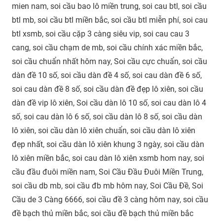
mien nam, soi cầu bao lô miền trung, soi cau btl, soi cầu
btl mb, soi cầu btl miền bắc, soi cầu btl miễn phí, soi cau
btl xsmb, soi cầu cặp 3 càng siêu vip, soi cau cau 3
cang, soi cầu chạm de mb, soi cầu chính xác miền bắc,
soi cầu chuẩn nhất hôm nay, Soi cầu cực chuẩn, soi cầu
dàn đề 10 số, soi cầu dàn đề 4 số, soi cau dàn đề 6 số,
soi cau dàn đề 8 số, soi cầu dàn đề đẹp lô xiên, soi cầu
dàn đề vip lô xiên, Soi cầu dàn lô 10 số, soi cau dàn lô 4
số, soi cau dàn lô 6 số, soi cầu dàn lô 8 số, soi cầu dàn
lô xiên, soi cầu dàn lô xiên chuẩn, soi cầu dàn lô xiên
đẹp nhất, soi cầu dàn lô xiên khung 3 ngày, soi cầu dàn
lô xiên miền bắc, soi cau dàn lô xiên xsmb hom nay, soi
cầu đầu đuôi miền nam, Soi Cầu Đầu Đuôi Miền Trung,
soi cầu db mb, soi cầu đb mb hôm nay, Soi Cầu Đề, Soi
Cầu de 3 Càng 6666, soi cầu đề 3 càng hôm nay, soi cầu
đề bạch thủ miền bắc, soi cầu đề bạch thủ miền bắc