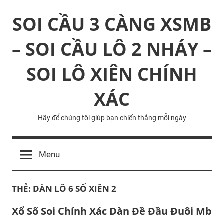
Skip
SOI CẦU 3 CÀNG XSMB
to
content
– SOI CẦU LÔ 2 NHÁY –
SOI LÔ XIÊN CHÍNH
XÁC
Hãy để chúng tôi giúp bạn chiến thắng mỗi ngày
Menu
THẺ:
DÀN LÔ 6 SỐ XIÊN 2
Xổ Số Soi Chính Xác Dàn Đề Đầu Đuôi Mb