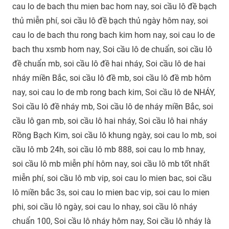
cau lo de bach thu mien bac hom nay, soi cầu lô đề bạch
thủ miễn phí, soi cầu lô đề bạch thủ ngày hôm nay, soi
cau lo de bach thu rong bach kim hom nay, soi cau lo de
bach thu xsmb hom nay, Soi cầu lô de chuẩn, soi cầu lô
đề chuẩn mb, soi cầu lô đề hai nháy, Soi cầu lô de hai
nháy miền Bắc, soi cầu lô đề mb, soi cầu lô đề mb hôm
nay, soi cau lo de mb rong bach kim, Soi cầu lô de NHÁY,
Soi cầu lô đề nháy mb, Soi cầu lô de nháy miền Bắc, soi
cầu lô gan mb, soi cầu lô hai nháy, Soi cầu lô hai nháy
Rồng Bạch Kim, soi cầu lô khung ngày, soi cau lo mb, soi
cầu lô mb 24h, soi cầu lô mb 888, soi cau lo mb hnay,
soi cầu lô mb miễn phí hôm nay, soi cầu lô mb tốt nhất
miễn phí, soi cầu lô mb vip, soi cau lo mien bac, soi cầu
lô miền bắc 3s, soi cau lo mien bac vip, soi cau lo mien
phi, soi cầu lô ngày, soi cau lo nhay, soi cầu lô nháy
chuẩn 100, Soi cầu lô nháy hôm nay, Soi cầu lô nháy là