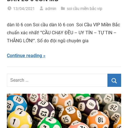
13/04/2021
admin
soi cầu miền bắc vip
dàn lô 6 con Soi cầu dàn lô 6 con Soi Cầu VIP Miền Bắc
chuẩn xác nhất! “CẦU CHẠY ĐỀU – UY TÍN – TỰ TIN –
THẮNG LỚN!“. Số do đội ngũ chuyên gia
Continue reading
Search
for:
Searc