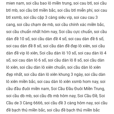
mien nam, soi cầu bao lô miền trung, soi cau btl, soi cầu
btl mb, soi cầu btl miền bắc, soi cầu btl miễn phí, soi cau
btl xsmb, soi cầu cặp 3 càng siêu vip, soi cau cau 3
cang, soi cầu chạm de mb, soi cầu chính xác miền bắc,
soi cầu chuẩn nhất hôm nay, Soi cầu cực chuẩn, soi cầu
dàn đề 10 số, soi cầu dàn đề 4 số, soi cau dàn đề 6 số,
soi cau dàn đề 8 số, soi cầu dàn đề đẹp lô xiên, soi cầu
dàn đề vip lô xiên, Soi cầu dàn lô 10 số, soi cau dàn lô 4
số, soi cau dàn lô 6 số, soi cầu dàn lô 8 số, soi cầu dàn
lô xiên, soi cầu dàn lô xiên chuẩn, soi cầu dàn lô xiên
đẹp nhất, soi cầu dàn lô xiên khung 3 ngày, soi cầu dàn
lô xiên miền bắc, soi cau dàn lô xiên xsmb hom nay, soi
cầu đầu đuôi miền nam, Soi Cầu Đầu Đuôi Miền Trung,
soi cầu db mb, soi cầu đb mb hôm nay, Soi Cầu Đề, Soi
Cầu de 3 Càng 6666, soi cầu đề 3 càng hôm nay, soi cầu
đề bạch thủ miền bắc, soi cầu đề bạch thủ miền bắc