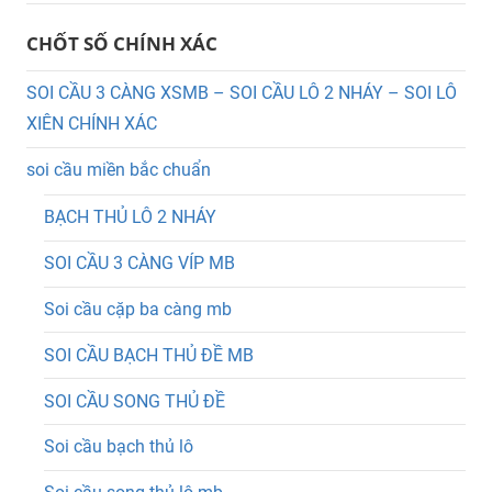
CHỐT SỐ CHÍNH XÁC
SOI CẦU 3 CÀNG XSMB – SOI CẦU LÔ 2 NHÁY – SOI LÔ
XIÊN CHÍNH XÁC
soi cầu miền bắc chuẩn
BẠCH THỦ LÔ 2 NHÁY
SOI CẦU 3 CÀNG VÍP MB
Soi cầu cặp ba càng mb
SOI CẦU BẠCH THỦ ĐỀ MB
SOI CẦU SONG THỦ ĐỀ
Soi cầu bạch thủ lô