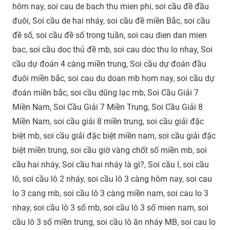
hôm nay, soi cau de bach thu mien phi, soi cầu đề đầu
đuôi, Soi cầu de hai nháy, soi cầu đề miền Bắc, soi cầu
đề số, soi cầu đề số trong tuần, soi cau dien dan mien
bac, soi cầu doc thủ đề mb, soi cau doc thu lo nhay, Soi
cầu dự đoán 4 càng miền trung, Soi cầu dự đoán đầu
đuôi miền bắc, soi cau du doan mb hom nay, soi cầu dự
đoán miền bắc, soi cầu dũng lạc mb, Soi Cầu Giải 7
Miền Nam, Soi Cầu Giải 7 Miền Trung, Soi Cầu Giải 8
Miền Nam, soi cầu giải 8 miền trung, soi cầu giải đặc
biệt mb, soi cầu giải đặc biệt miền nam, soi cầu giải đặc
biệt miền trung, soi cầu giờ vàng chốt số miền mb, soi
cầu hai nháy, Soi cầu hai nháy là gì?, Soi cầu l, soi cầu
lô, soi cầu lô 2 nháy, soi cầu lô 3 càng hôm nay, soi cau
lo 3 cang mb, soi cầu lô 3 càng miền nam, soi cau lo 3
nhay, soi cầu lô 3 số mb, soi cầu lô 3 số mien nam, soi
cầu lô 3 số miền trung, soi cầu lô ăn nháy MB, soi cau lo