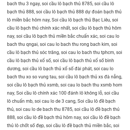
bach thu 3 ngay, soi cầu lô bạch thủ 8785, soi cầu lô
bạch thủ 888, soi cầu lô bạch thủ 888 dự đoán bạch thủ
lô miền bắc hôm nay, Soi cầu lô bạch thủ Bạc Liêu, soi
cầu lô bạch thủ chính xác nhất, soi cầu lô bạch thủ hôm
nay, soi cầu lô bạch thủ miền bắc chuẩn xác, soi cau lo
bach thu qngai, soi cau lo bach thu rong bach kim, soi
cầu lô bạch thủ sóc trăng, soi cau lo bach thu tphcm, soi
cầu lô bạch thủ xổ số, soi cầu lô bạch thủ xổ số bình
dương, soi cầu lô bạch thủ xổ số đài phát, soi cau lo
bach thu xo so vung tau, soi cầu lô bạch thủ xs đà nẵng,
soi cầu lô bạch thủ xsmb, soi cau lo bach thu xsmb hom
nay, Soi cầu lô chính xác 100 đánh lô không lỗ, soi cầu
lô chuẩn mb, soi cau lo de 3 cang, Soi cầu lô đề bạch
thủ, soi cau lo de bach thu 8785, soi cầu lô đề bạch thủ
888, soi cầu lô đề bạch thủ hôm nay, soi cầu lô đề bạch
thủ lô chốt số đẹp, soi cầu lô đề bạch thủ miền bắc, soi