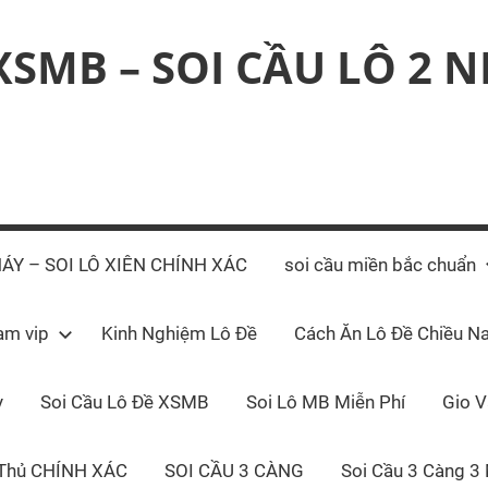
XSMB – SOI CẦU LÔ 2 N
ÁY – SOI LÔ XIÊN CHÍNH XÁC
soi cầu miền bắc chuẩn
am vip
Kinh Nghiệm Lô Đề
Cách Ăn Lô Đề Chiều N
y
Soi Cầu Lô Đề XSMB
Soi Lô MB Miễn Phí
Gio V
h Thủ CHÍNH XÁC
SOI CẦU 3 CÀNG
Soi Cầu 3 Càng 3