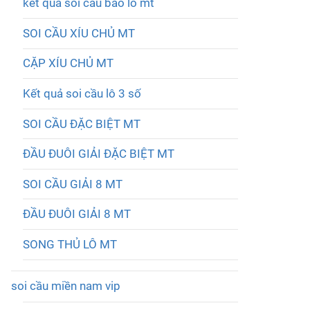
kết quả soi cầu bao lô mt
SOI CẦU XÍU CHỦ MT
CẶP XÍU CHỦ MT
Kết quả soi cầu lô 3 số
SOI CẦU ĐẶC BIỆT MT
ĐẦU ĐUÔI GIẢI ĐẶC BIỆT MT
SOI CẦU GIẢI 8 MT
ĐẦU ĐUÔI GIẢI 8 MT
SONG THỦ LÔ MT
soi cầu miền nam vip