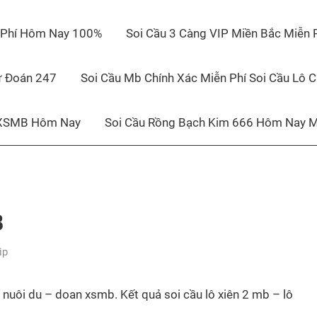
 Phí Hôm Nay 100%
Soi Cầu 3 Càng VIP Miền Bắc Miễn 
ự Đoán 247
Soi Cầu Mb Chính Xác Miễn Phí Soi Cầu Lô C
ô XSMB Hôm Nay
Soi Cầu Rồng Bạch Kim 666 Hôm Nay M
B
ip
ên nuôi du – doan xsmb. Kết quả soi cầu lô xiên 2 mb – lô