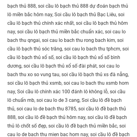
bạch thủ 888, soi cầu lô bạch thủ 888 dự đoán bạch thủ
lô miền bắc hôm nay, Soi cầu lô bạch thủ Bạc Liêu, soi
cầu lô bạch thủ chính xác nhất, soi cầu lô bạch thủ hôm
nay, soi cầu lô bạch thủ miền bắc chuẩn xác, soi cau lo
bach thu qngai, soi cau lo bach thu rong bach kim, soi
cầu lô bạch thủ sóc trăng, soi cau lo bach thu tphcm, soi
cầu lô bạch thủ xổ số, soi cầu lô bạch thủ xổ số bình
dương, soi cầu lô bạch thủ xổ số đài phát, soi cau lo
bach thu xo so vung tau, soi cầu lô bạch thủ xs đà nẵng,
soi cầu lô bạch thủ xsmb, soi cau lo bach thu xsmb hom
nay, Soi cầu lô chính xác 100 đánh lô không lỗ, soi cầu
lô chuẩn mb, soi cau lo de 3 cang, Soi cầu lô đề bạch
thủ, soi cau lo de bach thu 8785, soi cầu lô đề bạch thủ
888, soi cầu lô đề bạch thủ hôm nay, soi cầu lô đề bạch
thủ lô chốt số đẹp, soi cầu lô đề bạch thủ miền bắc, soi
cau lo de bach thu mien bac hom nay, soi cầu lô đề bạch