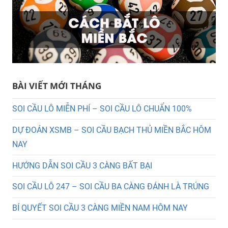
BÀI VIẾT MỚI THÁNG
SOI CẦU LÔ MIỄN PHÍ – SOI CẦU LÔ CHUẨN 100%
DỰ ĐOÁN XSMB – SOI CẦU BẠCH THỦ MIỀN BẮC HÔM
NAY
HƯỚNG DẪN SOI CẦU 3 CÀNG BẤT BẠI
SOI CẦU LÔ 247 – SOI CẦU BA CÀNG ĐÁNH LÀ TRÚNG
BÍ QUYẾT SOI CẦU 3 CÀNG MIỀN NAM HÔM NAY