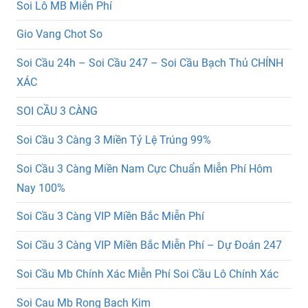
Soi Lô MB Miễn Phí
Gio Vang Chot So
Soi Cầu 24h – Soi Cầu 247 – Soi Cầu Bạch Thủ CHÍNH
XÁC
SOI CẦU 3 CÀNG
Soi Cầu 3 Càng 3 Miền Tỷ Lệ Trúng 99%
Soi Cầu 3 Càng Miền Nam Cực Chuẩn Miễn Phí Hôm
Nay 100%
Soi Cầu 3 Càng VIP Miền Bắc Miễn Phí
Soi Cầu 3 Càng VIP Miền Bắc Miễn Phí – Dự Đoán 247
Soi Cầu Mb Chính Xác Miễn Phí Soi Cầu Lô Chính Xác
Soi Cau Mb Rong Bach Kim