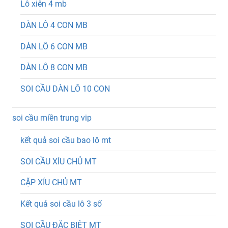
Lô xiên 4 mb
DÀN LÔ 4 CON MB
DÀN LÔ 6 CON MB
DÀN LÔ 8 CON MB
SOI CẦU DÀN LÔ 10 CON
soi cầu miền trung vip
kết quả soi cầu bao lô mt
SOI CẦU XÍU CHỦ MT
CẶP XÍU CHỦ MT
Kết quả soi cầu lô 3 số
SOI CẦU ĐẶC BIỆT MT