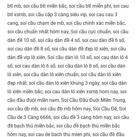
btl mb, soi cầu btl miền bắc, soi cầu btl miễn phí, soi cau
btl xsmb, soi cầu cặp 3 càng siêu vip, soi cau cau 3
cang, soi cầu chạm de mb, soi cầu chính xác miền bắc,
soi cầu chuẩn nhất hôm nay, Soi cầu cực chuẩn, soi cầu
dàn đề 10 số, soi cầu dàn đề 4 số, soi cau dàn đề 6 số,
soi cau dàn đề 8 số, soi cầu dàn đề đẹp lô xiên, soi cầu
dàn đề vip lô xiên, Soi cầu dàn lô 10 số, soi cau dàn lô 4
số, soi cau dàn lô 6 số, soi cầu dàn lô 8 số, soi cầu dàn
lô xiên, soi cầu dàn lô xiên chuẩn, soi cầu dàn lô xiên
đẹp nhất, soi cầu dàn lô xiên khung 3 ngày, soi cầu dàn
lô xiên miền bắc, soi cau dàn lô xiên xsmb hom nay, soi
cầu đầu đuôi miền nam, Soi Cầu Đầu Đuôi Miền Trung,
soi cầu db mb, soi cầu đb mb hôm nay, Soi Cầu Đề, Soi
Cầu de 3 Càng 6666, soi cầu đề 3 càng hôm nay, soi cầu
đề bạch thủ miền bắc, soi cầu đề bạch thủ miền bắc
hôm nay, soi cau de bach thu mien phi, soi cầu đề đầu