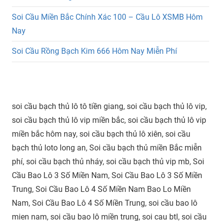
Soi Cầu Miền Bắc Chính Xác 100 – Cầu Lô XSMB Hôm
Nay
Soi Cầu Rồng Bạch Kim 666 Hôm Nay Miễn Phí
soi cầu bạch thủ lô tô tiền giang, soi cầu bạch thủ lô vip,
soi cầu bạch thủ lô vip miền bắc, soi cầu bạch thủ lô vip
miền bắc hôm nay, soi cầu bạch thủ lô xiên, soi cầu
bạch thủ loto long an, Soi cầu bạch thủ miền Bắc miễn
phí, soi cầu bạch thủ nháy, soi cầu bạch thủ vip mb, Soi
Cầu Bao Lô 3 Số Miền Nam, Soi Cầu Bao Lô 3 Số Miền
Trung, Soi Cầu Bao Lô 4 Số Miền Nam Bao Lo Miền
Nam, Soi Cầu Bao Lô 4 Số Miền Trung, soi cầu bao lô
mien nam, soi cầu bao lô miền trung, soi cau btl, soi cầu