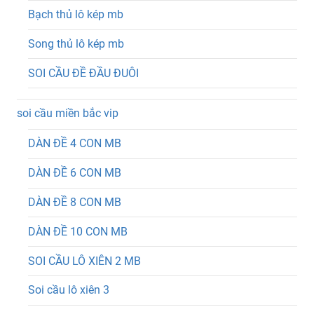
Bạch thủ lô kép mb
Song thủ lô kép mb
SOI CẦU ĐỀ ĐẦU ĐUÔI
soi cầu miền bắc vip
DÀN ĐỀ 4 CON MB
DÀN ĐỀ 6 CON MB
DÀN ĐỀ 8 CON MB
DÀN ĐỀ 10 CON MB
SOI CẦU LÔ XIÊN 2 MB
Soi cầu lô xiên 3