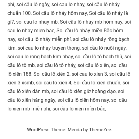
phi, soi cầu lô ngày, soi cau lo nhay, soi cầu lô nháy
chuẩn 100, Soi cầu lô nháy hôm nay, Soi cầu lô nháy là
gì?, soi cau lo nhay mb, Soi cầu lô nháy mb hôm nay, soi
cau lo nhay mien bac, Soi cầu lô nháy miền Bắc hôm
nay, soi cầu lô nháy miễn phí, soi cầu lô nháy rồng bạch
kim, soi cau lo nhay truyen thong, soi cầu lô nuôi ngày,
soi cau lo rong bach kim nhay, soi cầu lô tô bạch thủ, soi
cầu lô tô mb, soi cầu lô tô nháy, soi cầu lô xiên, soi cầu
lô xiên 188, Soi cầu lô xiên 2, soi cau lo xien 3, soi cầu lô
xiên 3 xsmb, soi cau lo xien 4, Soi cầu lô xiên chuẩn, soi
cầu lô xiên dàn mb, soi cầu lô xiên giờ hoàng đạo, soi
cầu lô xiên hàng ngày, soi cầu lô xiên hôm nay, soi cầu
lô xiên mb miễn phí, soi cầu lô xiên miền bắc,
WordPress Theme: Mercia by ThemeZee.