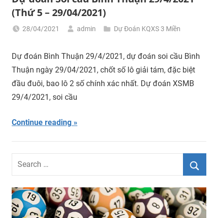
(Thứ 5 – 29/04/2021)
28/04/2021
admin
Dự Đoán KQXS 3 Miền
Dự đoán Bình Thuận 29/4/2021, dự đoán soi cầu Bình
Thuận ngày 29/04/2021, chốt số lô giải tám, đặc biệt
đầu đuôi, bao lô 2 số chính xác nhất. Dự đoán XSMB
29/4/2021, soi cầu
Continue reading
Search
for:
Searc