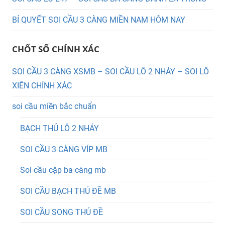
BÍ QUYẾT SOI CẦU 3 CÀNG MIỀN NAM HÔM NAY
CHỐT SỐ CHÍNH XÁC
SOI CẦU 3 CÀNG XSMB – SOI CẦU LÔ 2 NHÁY – SOI LÔ
XIÊN CHÍNH XÁC
soi cầu miền bắc chuẩn
BẠCH THỦ LÔ 2 NHÁY
SOI CẦU 3 CÀNG VÍP MB
Soi cầu cặp ba càng mb
SOI CẦU BẠCH THỦ ĐỀ MB
SOI CẦU SONG THỦ ĐỀ