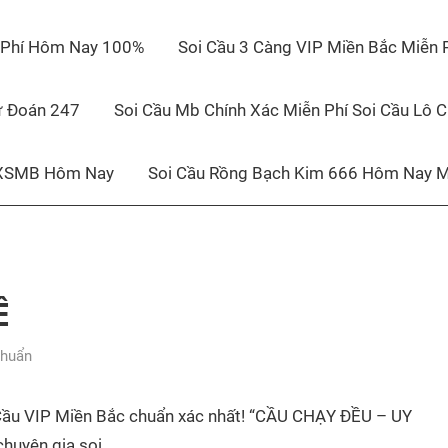
 Phí Hôm Nay 100%
Soi Cầu 3 Càng VIP Miền Bắc Miễn 
ự Đoán 247
Soi Cầu Mb Chính Xác Miễn Phí Soi Cầu Lô C
ô XSMB Hôm Nay
Soi Cầu Rồng Bạch Kim 666 Hôm Nay M
Ề
chuẩn
ầu VIP Miền Bắc chuẩn xác nhất! “CẦU CHẠY ĐỀU – UY
huyên gia soi