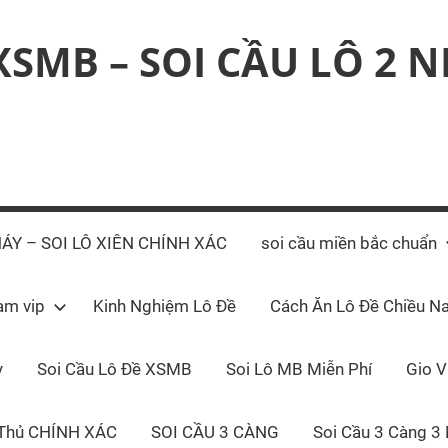
XSMB – SOI CẦU LÔ 2 N
ÁY – SOI LÔ XIÊN CHÍNH XÁC
soi cầu miền bắc chuẩn
am vip
Kinh Nghiệm Lô Đề
Cách Ăn Lô Đề Chiều N
y
Soi Cầu Lô Đề XSMB
Soi Lô MB Miễn Phí
Gio V
h Thủ CHÍNH XÁC
SOI CẦU 3 CÀNG
Soi Cầu 3 Càng 3