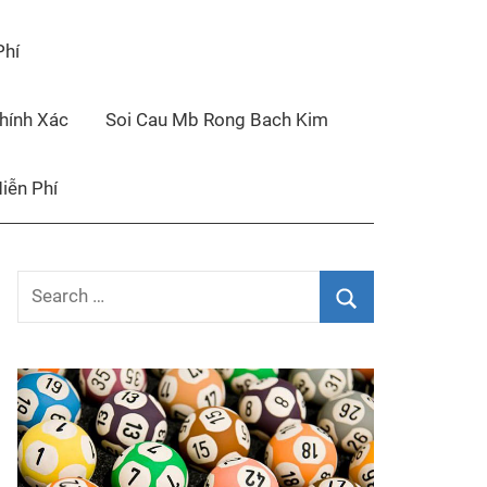
Phí
hính Xác
Soi Cau Mb Rong Bach Kim
iễn Phí
Search
for:
Search