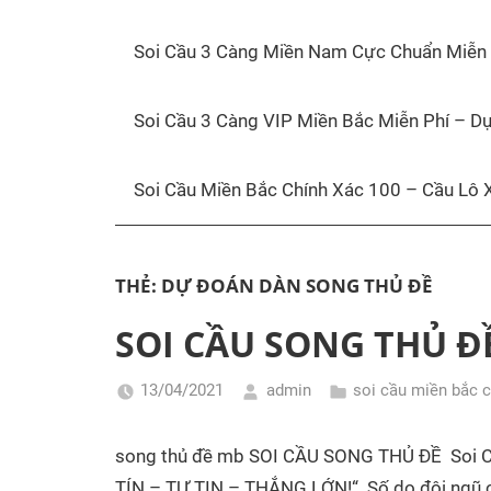
Soi Cầu 3 Càng Miền Nam Cực Chuẩn Miễn
Soi Cầu 3 Càng VIP Miền Bắc Miễn Phí – D
Soi Cầu Miền Bắc Chính Xác 100 – Cầu L
THẺ:
DỰ ĐOÁN DÀN SONG THỦ ĐỀ
SOI CẦU SONG THỦ Đ
13/04/2021
admin
soi cầu miền bắc 
song thủ đề mb SOI CẦU SONG THỦ ĐỀ Soi C
TÍN – TỰ TIN – THẮNG LỚN!“. Số do đội ngũ c