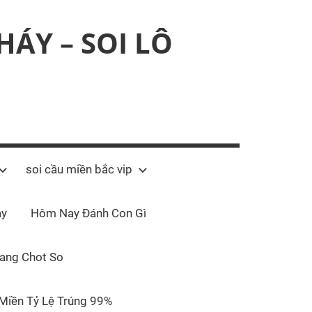
HÁY – SOI LÔ
soi cầu miền bắc vip
ay
Hôm Nay Đánh Con Gì
ang Chot So
 Miền Tỷ Lệ Trúng 99%