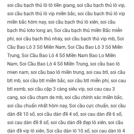
soi cầu bạch thủ lô tô tiền giang, soi cầu bạch thủ lô vip,
soi cầu bạch thủ lô vip miền bắc, soi cầu bạch thủ lô vip
miền bắc hôm nay, soi cầu bạch thủ lô xiên, soi cầu
bạch thủ loto long an, Soi cầu bạch thủ miền Bắc miễn
phí, soi cầu bạch thủ nháy, soi cầu bạch thủ vip mb, Soi
Cầu Bao Lô 3 Số Miền Nam, Soi Cầu Bao Lô 3 Số Miền
Trung, Soi Cầu Bao Lô 4 Số Miền Nam Bao Lo Miền
Nam, Soi Cầu Bao Lô 4 Số Miền Trung, soi cầu bao lô
mien nam, soi cầu bao lô miền trung, soi cau btl, soi cầu
btl mb, soi cầu btl miền bắc, soi cầu btl miễn phí, soi cau
btl xsmb, soi cầu cặp 3 càng siêu vip, soi cau cau 3
cang, soi cầu chạm de mb, soi cầu chính xác miền bắc,
soi cầu chuẩn nhất hôm nay, Soi cầu cực chuẩn, soi cầu
dàn đề 10 số, soi cầu dàn đề 4 số, soi cau dàn đề 6 số,
soi cau dàn đề 8 số, soi cầu dàn đề đẹp lô xiên, soi cầu
dàn đề vip lô xiên, Soi cầu dàn lô 10 số, soi cau dàn lô 4