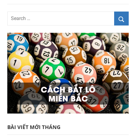
Search
for:
Searc
BÀI VIẾT MỚI THÁNG