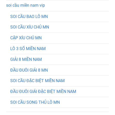
soi cầu miền nam vip
SOI CẦU BAO LÔ MN
SOI CẦU XÍU CHỦ MN
CẶP XÍU CHỦ MN
LÔ 3 SỐ MIỀN NAM
GIẢI 8 MIỀN NAM
ĐẦU ĐUÔI GIẢI 8 MN
SOI CẦU ĐẶC BIỆT MIỀN NAM
ĐẦU ĐUÔI GIẢI ĐẶC BIỆT MIỀN NAM
SOI CẦU SONG THỦ LÔ MN