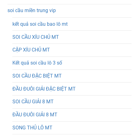
soi cầu miền trung vip
kết quả soi cầu bao lô mt
SOI CẦU XÍU CHỦ MT
CẶP XÍU CHỦ MT
Kết quả soi cầu lô 3 số
SOI CẦU ĐẶC BIỆT MT
ĐẦU ĐUÔI GIẢI ĐẶC BIỆT MT
SOI CẦU GIẢI 8 MT
ĐẦU ĐUÔI GIẢI 8 MT
SONG THỦ LÔ MT