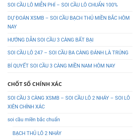
SOI CẦU LÔ MIỄN PHÍ – SOI CẦU LÔ CHUẨN 100%
DỰ ĐOÁN XSMB – SOI CẦU BẠCH THỦ MIỀN BẮC HÔM
NAY
HƯỚNG DẪN SOI CẦU 3 CÀNG BẤT BẠI
SOI CẦU LÔ 247 – SOI CẦU BA CÀNG ĐÁNH LÀ TRÚNG
BÍ QUYẾT SOI CẦU 3 CÀNG MIỀN NAM HÔM NAY
CHỐT SỐ CHÍNH XÁC
SOI CẦU 3 CÀNG XSMB – SOI CẦU LÔ 2 NHÁY – SOI LÔ
XIÊN CHÍNH XÁC
soi cầu miền bắc chuẩn
BẠCH THỦ LÔ 2 NHÁY