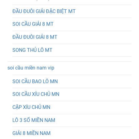
ĐẦU ĐUÔI GIẢI ĐẶC BIỆT MT
SOI CẦU GIẢI 8 MT
ĐẦU ĐUÔI GIẢI 8 MT
SONG THỦ LÔ MT
soi cầu miền nam vip
SOI CẦU BAO LÔ MN
SOI CẦU XÍU CHỦ MN
CẶP XÍU CHỦ MN
LÔ 3 SỐ MIỀN NAM
GIẢI 8 MIỀN NAM