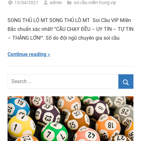
13/04/2021
admin
soi cầu miền trung vip
SONG THỦ LÔ MT SONG THỦ LÔ MT Soi Cầu VIP Miền
Bắc chuẩn xác nhất! “CẦU CHẠY ĐỀU – UY TÍN – TỰ TIN
– THẮNG LỚN!“. Số do đội ngũ chuyên gia soi cầu
Continue reading
Search
for:
Searc