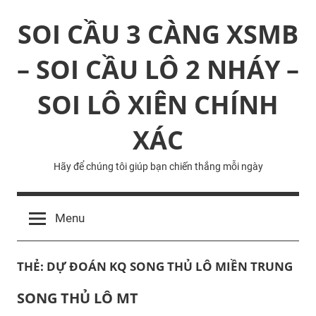
Skip
SOI CẦU 3 CÀNG XSMB
to
content
– SOI CẦU LÔ 2 NHÁY –
SOI LÔ XIÊN CHÍNH
XÁC
Hãy để chúng tôi giúp bạn chiến thắng mỗi ngày
Menu
THẺ:
DỰ ĐOÁN KQ SONG THỦ LÔ MIỀN TRUNG
SONG THỦ LÔ MT