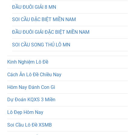
ĐẦU ĐUÔI GIẢI 8 MN
SOI CẦU ĐẶC BIỆT MIỀN NAM
ĐẦU ĐUÔI GIẢI ĐẶC BIỆT MIỀN NAM
SOI CẦU SONG THỦ LÔ MN
Kinh Nghiệm Lô Đề
Cách Ăn Lô Đề Chiều Nay
Hôm Nay Đánh Con Gì
Dự Đoán KQXS 3 Miền
Lô Đẹp Hôm Nay
Soi Cầu Lô Đề XSMB