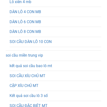
Lô xiên 4 mb
DÀN LÔ 4 CON MB
DÀN LÔ 6 CON MB
DÀN LÔ 8 CON MB
SOI CẦU DÀN LÔ 10 CON
soi cầu miền trung vip
kết quả soi cầu bao lô mt
SOI CẦU XÍU CHỦ MT
CẶP XÍU CHỦ MT
Kết quả soi cầu lô 3 số
SOI CẦU ĐẶC BIỆT MT