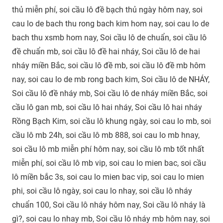
thủ miễn phí, soi cầu lô đề bạch thủ ngày hôm nay, soi
cau lo de bach thu rong bach kim hom nay, soi cau lo de
bach thu xsmb hom nay, Soi cầu lô de chuẩn, soi cầu lô
đề chuẩn mb, soi cầu lô đề hai nháy, Soi cầu lô de hai
nháy miền Bắc, soi cầu lô đề mb, soi cầu lô đề mb hôm
nay, soi cau lo de mb rong bach kim, Soi cầu lô de NHÁY,
Soi cầu lô đề nháy mb, Soi cầu lô de nháy miền Bắc, soi
cầu lô gan mb, soi cầu lô hai nháy, Soi cầu lô hai nháy
Rồng Bạch Kim, soi cầu lô khung ngày, soi cau lo mb, soi
cầu lô mb 24h, soi cầu lô mb 888, soi cau lo mb hnay,
soi cầu lô mb miễn phí hôm nay, soi cầu lô mb tốt nhất
miễn phí, soi cầu lô mb vip, soi cau lo mien bac, soi cầu
lô miền bắc 3s, soi cau lo mien bac vip, soi cau lo mien
phi, soi cầu lô ngày, soi cau lo nhay, soi cầu lô nháy
chuẩn 100, Soi cầu lô nháy hôm nay, Soi cầu lô nháy là
gì?, soi cau lo nhay mb, Soi cầu lô nháy mb hôm nay, soi