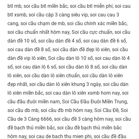
btl mb, soi cầu btl miền bắc, soi cầu btl miễn phí, soi cau
btl xsmb, soi cầu cặp 3 càng siêu vip, soi cau cau 3
cang, soi cầu chạm de mb, soi cầu chính xác miền bắc,
soi cầu chuẩn nhất hôm nay, Soi cầu cực chuẩn, soi cầu
dàn đề 10 số, soi cầu dàn đề 4 số, soi cau dàn đề 6 số,
soi cau dàn đề 8 số, soi cầu dàn đề đẹp lô xiên, soi cầu
dàn đề vip lô xiên, Soi cầu dàn lô 10 số, soi cau dàn lô 4
số, soi cau dàn lô 6 số, soi cầu dàn lô 8 số, soi cầu dàn
lô xiên, soi cầu dàn lô xiên chuẩn, soi cầu dàn lô xiên
đẹp nhất, soi cầu dàn lô xiên khung 3 ngày, soi cầu dàn
lô xiên miền bắc, soi cau dàn lô xiên xsmb hom nay, soi
cầu đầu đuôi miền nam, Soi Cầu Đầu Đuôi Miền Trung,
soi cầu db mb, soi cầu đb mb hôm nay, Soi Cầu Đề, Soi
Cầu de 3 Càng 6666, soi cầu đề 3 càng hôm nay, soi cầu
đề bạch thủ miền bắc, soi cầu đề bạch thủ miền bắc
hôm nay, soi cau de bach thu mien phi, soi cầu đề đầu