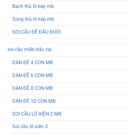
Bạch thủ lô kép mb
Song thủ lô kép mb
SOI CẦU ĐỀ ĐẦU ĐUÔI
soi cầu miền bắc vip
DÀN ĐỀ 4 CON MB
DÀN ĐỀ 6 CON MB
DÀN ĐỀ 8 CON MB
DÀN ĐỀ 10 CON MB
SOI CẦU LÔ XIÊN 2 MB
Soi cầu lô xiên 3