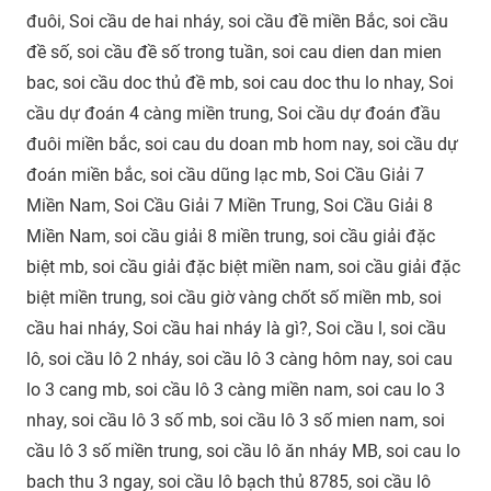
đuôi, Soi cầu de hai nháy, soi cầu đề miền Bắc, soi cầu
đề số, soi cầu đề số trong tuần, soi cau dien dan mien
bac, soi cầu doc thủ đề mb, soi cau doc thu lo nhay, Soi
cầu dự đoán 4 càng miền trung, Soi cầu dự đoán đầu
đuôi miền bắc, soi cau du doan mb hom nay, soi cầu dự
đoán miền bắc, soi cầu dũng lạc mb, Soi Cầu Giải 7
Miền Nam, Soi Cầu Giải 7 Miền Trung, Soi Cầu Giải 8
Miền Nam, soi cầu giải 8 miền trung, soi cầu giải đặc
biệt mb, soi cầu giải đặc biệt miền nam, soi cầu giải đặc
biệt miền trung, soi cầu giờ vàng chốt số miền mb, soi
cầu hai nháy, Soi cầu hai nháy là gì?, Soi cầu l, soi cầu
lô, soi cầu lô 2 nháy, soi cầu lô 3 càng hôm nay, soi cau
lo 3 cang mb, soi cầu lô 3 càng miền nam, soi cau lo 3
nhay, soi cầu lô 3 số mb, soi cầu lô 3 số mien nam, soi
cầu lô 3 số miền trung, soi cầu lô ăn nháy MB, soi cau lo
bach thu 3 ngay, soi cầu lô bạch thủ 8785, soi cầu lô