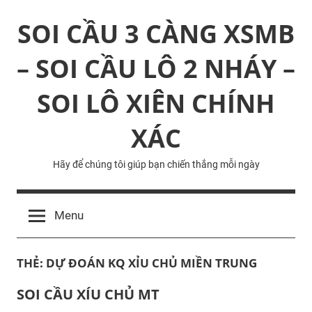
Skip
SOI CẦU 3 CÀNG XSMB
to
content
– SOI CẦU LÔ 2 NHÁY –
SOI LÔ XIÊN CHÍNH
XÁC
Hãy để chúng tôi giúp bạn chiến thắng mỗi ngày
Menu
THẺ:
DỰ ĐOÁN KQ XỈU CHỦ MIỀN TRUNG
SOI CẦU XÍU CHỦ MT