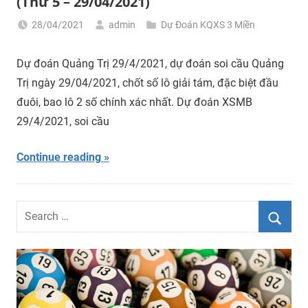
(Thứ 5 – 29/04/2021)
28/04/2021
admin
Dự Đoán KQXS 3 Miền
Dự đoán Quảng Trị 29/4/2021, dự đoán soi cầu Quảng
Trị ngày 29/04/2021, chốt số lô giải tám, đặc biệt đầu
đuôi, bao lô 2 số chính xác nhất. Dự đoán XSMB
29/4/2021, soi cầu
Continue reading
Search
for:
Searc