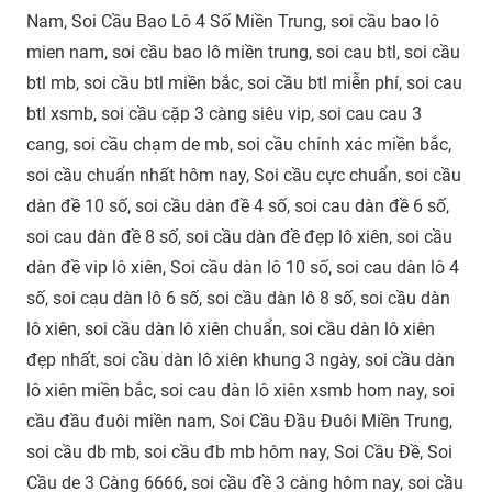
Nam, Soi Cầu Bao Lô 4 Số Miền Trung, soi cầu bao lô
mien nam, soi cầu bao lô miền trung, soi cau btl, soi cầu
btl mb, soi cầu btl miền bắc, soi cầu btl miễn phí, soi cau
btl xsmb, soi cầu cặp 3 càng siêu vip, soi cau cau 3
cang, soi cầu chạm de mb, soi cầu chính xác miền bắc,
soi cầu chuẩn nhất hôm nay, Soi cầu cực chuẩn, soi cầu
dàn đề 10 số, soi cầu dàn đề 4 số, soi cau dàn đề 6 số,
soi cau dàn đề 8 số, soi cầu dàn đề đẹp lô xiên, soi cầu
dàn đề vip lô xiên, Soi cầu dàn lô 10 số, soi cau dàn lô 4
số, soi cau dàn lô 6 số, soi cầu dàn lô 8 số, soi cầu dàn
lô xiên, soi cầu dàn lô xiên chuẩn, soi cầu dàn lô xiên
đẹp nhất, soi cầu dàn lô xiên khung 3 ngày, soi cầu dàn
lô xiên miền bắc, soi cau dàn lô xiên xsmb hom nay, soi
cầu đầu đuôi miền nam, Soi Cầu Đầu Đuôi Miền Trung,
soi cầu db mb, soi cầu đb mb hôm nay, Soi Cầu Đề, Soi
Cầu de 3 Càng 6666, soi cầu đề 3 càng hôm nay, soi cầu