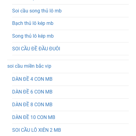
Soi cầu song thủ lô mb
Bạch thủ lô kép mb
Song thủ lô kép mb
SOI CẦU ĐỀ ĐẦU ĐUÔI
soi cầu miền bắc vip
DÀN ĐỀ 4 CON MB
DÀN ĐỀ 6 CON MB
DÀN ĐỀ 8 CON MB
DÀN ĐỀ 10 CON MB
SOI CẦU LÔ XIÊN 2 MB