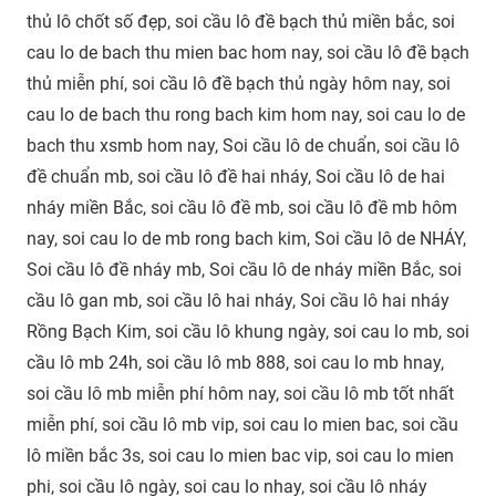
thủ lô chốt số đẹp, soi cầu lô đề bạch thủ miền bắc, soi
cau lo de bach thu mien bac hom nay, soi cầu lô đề bạch
thủ miễn phí, soi cầu lô đề bạch thủ ngày hôm nay, soi
cau lo de bach thu rong bach kim hom nay, soi cau lo de
bach thu xsmb hom nay, Soi cầu lô de chuẩn, soi cầu lô
đề chuẩn mb, soi cầu lô đề hai nháy, Soi cầu lô de hai
nháy miền Bắc, soi cầu lô đề mb, soi cầu lô đề mb hôm
nay, soi cau lo de mb rong bach kim, Soi cầu lô de NHÁY,
Soi cầu lô đề nháy mb, Soi cầu lô de nháy miền Bắc, soi
cầu lô gan mb, soi cầu lô hai nháy, Soi cầu lô hai nháy
Rồng Bạch Kim, soi cầu lô khung ngày, soi cau lo mb, soi
cầu lô mb 24h, soi cầu lô mb 888, soi cau lo mb hnay,
soi cầu lô mb miễn phí hôm nay, soi cầu lô mb tốt nhất
miễn phí, soi cầu lô mb vip, soi cau lo mien bac, soi cầu
lô miền bắc 3s, soi cau lo mien bac vip, soi cau lo mien
phi, soi cầu lô ngày, soi cau lo nhay, soi cầu lô nháy