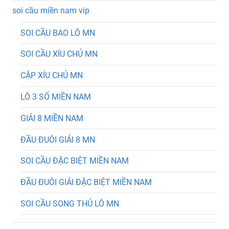
soi cầu miền nam vip
SOI CẦU BAO LÔ MN
SOI CẦU XÍU CHỦ MN
CẶP XÍU CHỦ MN
LÔ 3 SỐ MIỀN NAM
GIẢI 8 MIỀN NAM
ĐẦU ĐUÔI GIẢI 8 MN
SOI CẦU ĐẶC BIỆT MIỀN NAM
ĐẦU ĐUÔI GIẢI ĐẶC BIỆT MIỀN NAM
SOI CẦU SONG THỦ LÔ MN