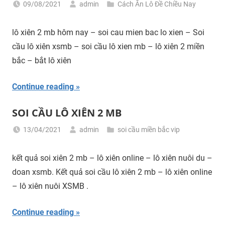
09/08/2021
admin
Cách Ăn Lô Đề Chiều Nay
lô xiên 2 mb hôm nay – soi cau mien bac lo xien – Soi
cầu lô xiên xsmb – soi cầu lô xien mb – lô xiên 2 miền
bắc – bắt lô xiên
Continue reading
SOI CẦU LÔ XIÊN 2 MB
13/04/2021
admin
soi cầu miền bắc vip
kết quả soi xiên 2 mb – lô xiên online – lô xiên nuôi du –
doan xsmb. Kết quả soi cầu lô xiên 2 mb – lô xiên online
– lô xiên nuôi XSMB .
Continue reading