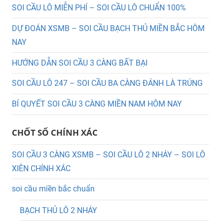
SOI CẦU LÔ MIỄN PHÍ – SOI CẦU LÔ CHUẨN 100%
DỰ ĐOÁN XSMB – SOI CẦU BẠCH THỦ MIỀN BẮC HÔM
NAY
HƯỚNG DẪN SOI CẦU 3 CÀNG BẤT BẠI
SOI CẦU LÔ 247 – SOI CẦU BA CÀNG ĐÁNH LÀ TRÚNG
BÍ QUYẾT SOI CẦU 3 CÀNG MIỀN NAM HÔM NAY
CHỐT SỐ CHÍNH XÁC
SOI CẦU 3 CÀNG XSMB – SOI CẦU LÔ 2 NHÁY – SOI LÔ
XIÊN CHÍNH XÁC
soi cầu miền bắc chuẩn
BẠCH THỦ LÔ 2 NHÁY