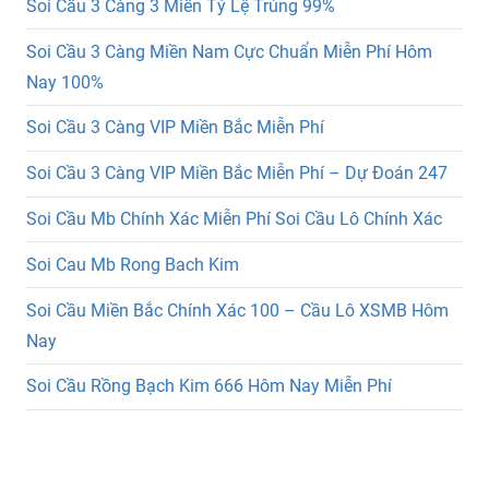
Soi Cầu 3 Càng 3 Miền Tỷ Lệ Trúng 99%
Soi Cầu 3 Càng Miền Nam Cực Chuẩn Miễn Phí Hôm
Nay 100%
Soi Cầu 3 Càng VIP Miền Bắc Miễn Phí
Soi Cầu 3 Càng VIP Miền Bắc Miễn Phí – Dự Đoán 247
Soi Cầu Mb Chính Xác Miễn Phí Soi Cầu Lô Chính Xác
Soi Cau Mb Rong Bach Kim
Soi Cầu Miền Bắc Chính Xác 100 – Cầu Lô XSMB Hôm
Nay
Soi Cầu Rồng Bạch Kim 666 Hôm Nay Miễn Phí