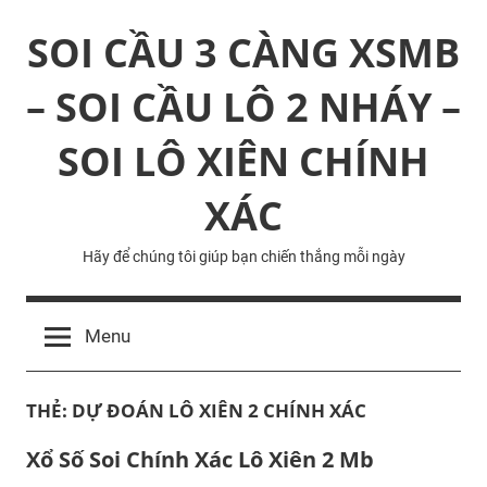
Skip
SOI CẦU 3 CÀNG XSMB
to
content
– SOI CẦU LÔ 2 NHÁY –
SOI LÔ XIÊN CHÍNH
XÁC
Hãy để chúng tôi giúp bạn chiến thắng mỗi ngày
Menu
THẺ:
DỰ ĐOÁN LÔ XIÊN 2 CHÍNH XÁC
Xổ Số Soi Chính Xác Lô Xiên 2 Mb