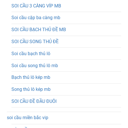
SOI CẦU 3 CÀNG VÍP MB
Soi cầu cặp ba càng mb
SOI CẦU BẠCH THỦ ĐỀ MB
SOI CẦU SONG THỦ ĐỀ
Soi cầu bạch thủ lô
Soi cầu song thủ lô mb
Bạch thủ lô kép mb
Song thủ lô kép mb
SOI CẦU ĐỀ ĐẦU ĐUÔI
soi cầu miền bắc vip