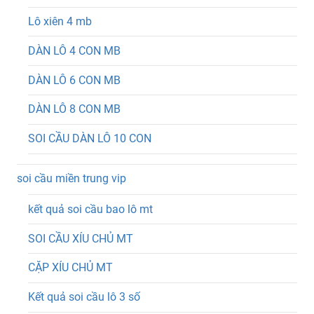
Lô xiên 4 mb
DÀN LÔ 4 CON MB
DÀN LÔ 6 CON MB
DÀN LÔ 8 CON MB
SOI CẦU DÀN LÔ 10 CON
soi cầu miền trung vip
kết quả soi cầu bao lô mt
SOI CẦU XÍU CHỦ MT
CẶP XÍU CHỦ MT
Kết quả soi cầu lô 3 số