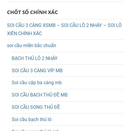
CHỐT SỐ CHÍNH XÁC
SOI CẦU 3 CÀNG XSMB – SOI CẦU LÔ 2 NHÁY – SOI LÔ
XIÊN CHÍNH XÁC
soi cầu miền bắc chuẩn
BẠCH THỦ LÔ 2 NHÁY
SOI CẦU 3 CÀNG VÍP MB
Soi cầu cặp ba càng mb
SOI CẦU BẠCH THỦ ĐỀ MB
SOI CẦU SONG THỦ ĐỀ
Soi cầu bạch thủ lô