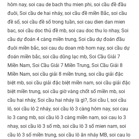
hôm nay, soi cau de bach thu mien phi, soi cầu đề đầu
đuôi, Soi cầu de hai nháy, soi cầu đề miền Bắc, soi cầu
đề số, soi cầu đề số trong tuần, soi cau dien dan mien
bac, soi cầu doc thủ đề mb, soi cau doc thu lo nhay, Soi
cầu dự đoán 4 càng miền trung, Soi cầu dự đoán đầu
đuôi miền bắc, soi cau du doan mb hom nay, soi cầu dự
đoán miền bắc, soi cầu dũng lạc mb, Soi Cầu Giải 7
Miền Nam, Soi Cầu Giải 7 Miền Trung, Soi Cầu Giải 8
Miền Nam, soi cầu giải 8 miền trung, soi cầu giải đặc
biệt mb, soi cầu giải đặc biệt miền nam, soi cầu giải đặc
biệt miền trung, soi cầu giờ vàng chốt số miền mb, soi
cầu hai nháy, Soi cầu hai nháy là gì?, Soi cầu l, soi cầu
lô, soi cầu lô 2 nháy, soi cầu lô 3 càng hôm nay, soi cau
lo 3 cang mb, soi cầu lô 3 càng miền nam, soi cau lo 3
nhay, soi cầu lô 3 số mb, soi cầu lô 3 số mien nam, soi
cầu lô 3 số miền trung, soi cầu lô ăn nháy MB, soi cau lo