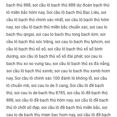
bạch thủ 888, soi cầu lô bạch thủ 888 dự đoán bạch thủ
lô miền bắc hôm nay, Soi cầu lô bạch thủ Bạc Liêu, soi
cầu lô bạch thủ chính xác nhất, soi cầu lô bạch thủ hôm
nay, soi cầu lô bạch thủ miền bắc chuẩn xác, soi cau lo
bach thu qngai, soi cau lo bach thu rong bach kim, soi
cầu lô bạch thủ sóc trăng, soi cau lo bach thu tphcm, soi
cầu lô bạch thủ xổ số, soi cầu lô bạch thủ xổ số bình
dương, soi cầu lô bạch thủ xổ số đài phát, soi cau lo
bach thu xo so vung tau, soi cầu lô bạch thủ xs đà nẵng,
soi cầu lô bạch thủ xsmb, soi cau lo bach thu xsmb hom
nay, Soi cầu lô chính xác 100 đánh lô không lỗ, soi cầu
lô chuẩn mb, soi cau lo de 3 cang, Soi cầu lô đề bạch
thủ, soi cau lo de bach thu 8785, soi cầu lô đề bạch thủ
888, soi cầu lô đề bạch thủ hôm nay, soi cầu lô đề bạch
thủ lô chốt số đẹp, soi cầu lô đề bạch thủ miền bắc, soi
cau lo de bach thu mien bac hom nay, soi cầu lô đề bạch