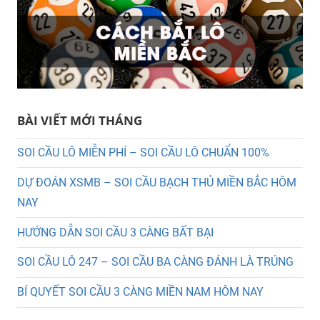
BÀI VIẾT MỚI THÁNG
SOI CẦU LÔ MIỄN PHÍ – SOI CẦU LÔ CHUẨN 100%
DỰ ĐOÁN XSMB – SOI CẦU BẠCH THỦ MIỀN BẮC HÔM
NAY
HƯỚNG DẪN SOI CẦU 3 CÀNG BẤT BẠI
SOI CẦU LÔ 247 – SOI CẦU BA CÀNG ĐÁNH LÀ TRÚNG
BÍ QUYẾT SOI CẦU 3 CÀNG MIỀN NAM HÔM NAY