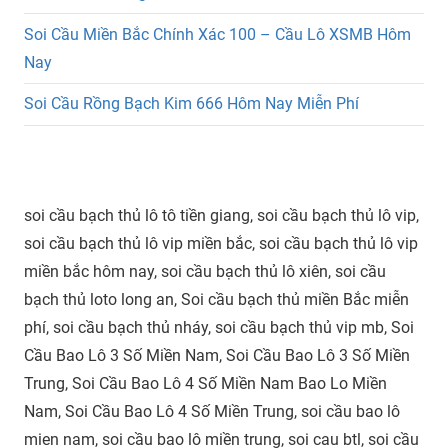
Soi Cầu Miền Bắc Chính Xác 100 – Cầu Lô XSMB Hôm
Nay
Soi Cầu Rồng Bạch Kim 666 Hôm Nay Miễn Phí
soi cầu bạch thủ lô tô tiền giang, soi cầu bạch thủ lô vip,
soi cầu bạch thủ lô vip miền bắc, soi cầu bạch thủ lô vip
miền bắc hôm nay, soi cầu bạch thủ lô xiên, soi cầu
bạch thủ loto long an, Soi cầu bạch thủ miền Bắc miễn
phí, soi cầu bạch thủ nháy, soi cầu bạch thủ vip mb, Soi
Cầu Bao Lô 3 Số Miền Nam, Soi Cầu Bao Lô 3 Số Miền
Trung, Soi Cầu Bao Lô 4 Số Miền Nam Bao Lo Miền
Nam, Soi Cầu Bao Lô 4 Số Miền Trung, soi cầu bao lô
mien nam, soi cầu bao lô miền trung, soi cau btl, soi cầu