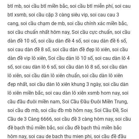
btl mb, soi cầu btl miền bắc, soi cầu btl miễn phí, soi cau
btl xsmb, soi cầu cặp 3 càng siêu vip, soi cau cau 3
cang, soi cầu chạm de mb, soi cầu chính xác miền bắc,
soi cầu chuẩn nhất hôm nay, Soi cầu cực chuẩn, soi cầu
dàn đề 10 số, soi cầu dàn đề 4 số, soi cau dàn đề 6 số,
soi cau dàn đề 8 số, soi cầu dàn đề đẹp lô xiên, soi cầu
dàn đề vip lô xiên, Soi cầu dàn lô 10 số, soi cau dàn lô 4
số, soi cau dàn lô 6 số, soi cầu dàn lô 8 số, soi cầu dàn
lô xiên, soi cầu dàn lô xiên chuẩn, soi cầu dàn lô xiên
đẹp nhất, soi cầu dàn lô xiên khung 3 ngày, soi cầu dàn
lô xiên miền bắc, soi cau dàn lô xiên xsmb hom nay, soi
cầu đầu đuôi miền nam, Soi Cầu Đầu Đuôi Miền Trung,
soi cầu db mb, soi cầu đb mb hôm nay, Soi Cầu Đề, Soi
Cầu de 3 Càng 6666, soi cầu đề 3 càng hôm nay, soi cầu
đề bạch thủ miền bắc, soi cầu đề bạch thủ miền bắc
hôm nay, soi cau de bach thu mien phi, soi cầu đề đầu