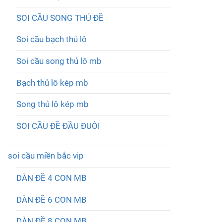
SOI CẦU SONG THỦ ĐỀ
Soi cầu bạch thủ lô
Soi cầu song thủ lô mb
Bạch thủ lô kép mb
Song thủ lô kép mb
SOI CẦU ĐỀ ĐẦU ĐUÔI
soi cầu miền bắc vip
DÀN ĐỀ 4 CON MB
DÀN ĐỀ 6 CON MB
DÀN ĐỀ 8 CON MB