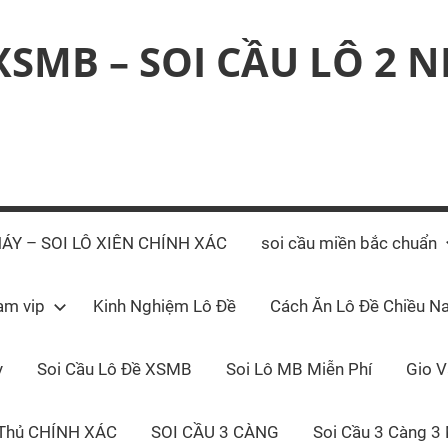
XSMB – SOI CẦU LÔ 2 N
ÁY – SOI LÔ XIÊN CHÍNH XÁC
soi cầu miền bắc chuẩn
am vip
Kinh Nghiệm Lô Đề
Cách Ăn Lô Đề Chiều N
y
Soi Cầu Lô Đề XSMB
Soi Lô MB Miễn Phí
Gio V
h Thủ CHÍNH XÁC
SOI CẦU 3 CÀNG
Soi Cầu 3 Càng 3