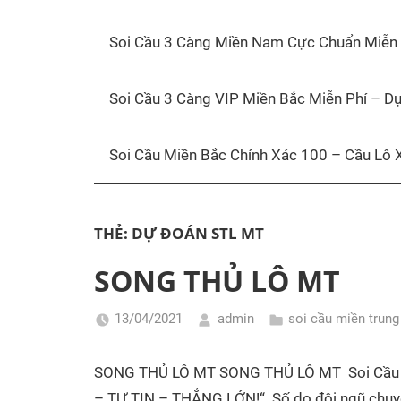
Soi Cầu 3 Càng Miền Nam Cực Chuẩn Miễn
Soi Cầu 3 Càng VIP Miền Bắc Miễn Phí – D
Soi Cầu Miền Bắc Chính Xác 100 – Cầu L
THẺ:
DỰ ĐOÁN STL MT
SONG THỦ LÔ MT
13/04/2021
admin
soi cầu miền trung
SONG THỦ LÔ MT SONG THỦ LÔ MT Soi Cầu VI
– TỰ TIN – THẮNG LỚN!“. Số do đội ngũ chuyê