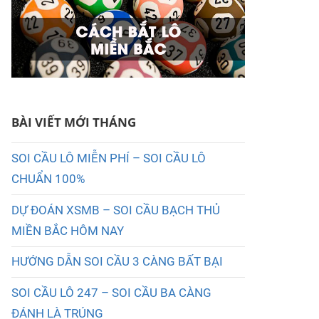
BÀI VIẾT MỚI THÁNG
SOI CẦU LÔ MIỄN PHÍ – SOI CẦU LÔ
CHUẨN 100%
DỰ ĐOÁN XSMB – SOI CẦU BẠCH THỦ
MIỀN BẮC HÔM NAY
HƯỚNG DẪN SOI CẦU 3 CÀNG BẤT BẠI
SOI CẦU LÔ 247 – SOI CẦU BA CÀNG
ĐÁNH LÀ TRÚNG