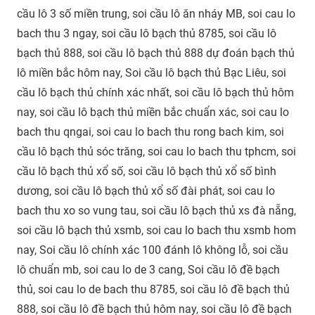
cầu lô 3 số miền trung, soi cầu lô ăn nháy MB, soi cau lo
bach thu 3 ngay, soi cầu lô bạch thủ 8785, soi cầu lô
bạch thủ 888, soi cầu lô bạch thủ 888 dự đoán bạch thủ
lô miền bắc hôm nay, Soi cầu lô bạch thủ Bạc Liêu, soi
cầu lô bạch thủ chính xác nhất, soi cầu lô bạch thủ hôm
nay, soi cầu lô bạch thủ miền bắc chuẩn xác, soi cau lo
bach thu qngai, soi cau lo bach thu rong bach kim, soi
cầu lô bạch thủ sóc trăng, soi cau lo bach thu tphcm, soi
cầu lô bạch thủ xổ số, soi cầu lô bạch thủ xổ số bình
dương, soi cầu lô bạch thủ xổ số đài phát, soi cau lo
bach thu xo so vung tau, soi cầu lô bạch thủ xs đà nẵng,
soi cầu lô bạch thủ xsmb, soi cau lo bach thu xsmb hom
nay, Soi cầu lô chính xác 100 đánh lô không lỗ, soi cầu
lô chuẩn mb, soi cau lo de 3 cang, Soi cầu lô đề bạch
thủ, soi cau lo de bach thu 8785, soi cầu lô đề bạch thủ
888, soi cầu lô đề bạch thủ hôm nay, soi cầu lô đề bạch