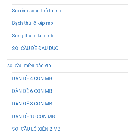
Soi cầu song thủ lô mb
Bạch thủ lô kép mb
Song thủ lô kép mb
SOI CẦU ĐỀ ĐẦU ĐUÔI
soi cầu miền bắc vip
DÀN ĐỀ 4 CON MB
DÀN ĐỀ 6 CON MB
DÀN ĐỀ 8 CON MB
DÀN ĐỀ 10 CON MB
SOI CẦU LÔ XIÊN 2 MB