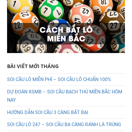
BÀI VIẾT MỚI THÁNG
SOI CẦU LÔ MIỄN PHÍ – SOI CẦU LÔ CHUẨN 100%
DỰ ĐOÁN XSMB – SOI CẦU BẠCH THỦ MIỀN BẮC HÔM
NAY
HƯỚNG DẪN SOI CẦU 3 CÀNG BẤT BẠI
SOI CẦU LÔ 247 – SOI CẦU BA CÀNG ĐÁNH LÀ TRÚNG