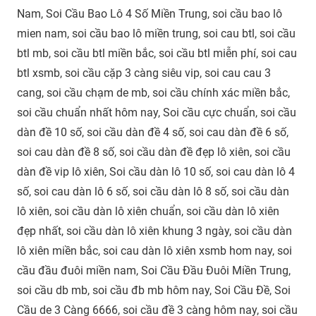
Nam, Soi Cầu Bao Lô 4 Số Miền Trung, soi cầu bao lô
mien nam, soi cầu bao lô miền trung, soi cau btl, soi cầu
btl mb, soi cầu btl miền bắc, soi cầu btl miễn phí, soi cau
btl xsmb, soi cầu cặp 3 càng siêu vip, soi cau cau 3
cang, soi cầu chạm de mb, soi cầu chính xác miền bắc,
soi cầu chuẩn nhất hôm nay, Soi cầu cực chuẩn, soi cầu
dàn đề 10 số, soi cầu dàn đề 4 số, soi cau dàn đề 6 số,
soi cau dàn đề 8 số, soi cầu dàn đề đẹp lô xiên, soi cầu
dàn đề vip lô xiên, Soi cầu dàn lô 10 số, soi cau dàn lô 4
số, soi cau dàn lô 6 số, soi cầu dàn lô 8 số, soi cầu dàn
lô xiên, soi cầu dàn lô xiên chuẩn, soi cầu dàn lô xiên
đẹp nhất, soi cầu dàn lô xiên khung 3 ngày, soi cầu dàn
lô xiên miền bắc, soi cau dàn lô xiên xsmb hom nay, soi
cầu đầu đuôi miền nam, Soi Cầu Đầu Đuôi Miền Trung,
soi cầu db mb, soi cầu đb mb hôm nay, Soi Cầu Đề, Soi
Cầu de 3 Càng 6666, soi cầu đề 3 càng hôm nay, soi cầu