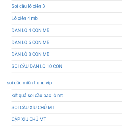
Soi cầu lô xiên 3
Lô xiên 4 mb
DÀN LÔ 4 CON MB
DÀN LÔ 6 CON MB
DÀN LÔ 8 CON MB
SOI CẦU DÀN LÔ 10 CON
soi cầu miền trung vip
kết quả soi cầu bao lô mt
SOI CẦU XÍU CHỦ MT
CẶP XÍU CHỦ MT