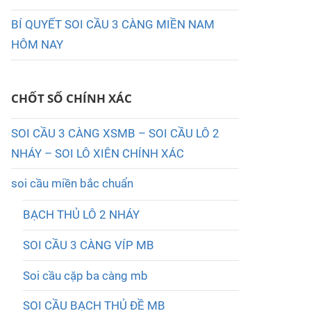
BÍ QUYẾT SOI CẦU 3 CÀNG MIỀN NAM
HÔM NAY
CHỐT SỐ CHÍNH XÁC
SOI CẦU 3 CÀNG XSMB – SOI CẦU LÔ 2
NHÁY – SOI LÔ XIÊN CHÍNH XÁC
soi cầu miền bắc chuẩn
BẠCH THỦ LÔ 2 NHÁY
SOI CẦU 3 CÀNG VÍP MB
Soi cầu cặp ba càng mb
SOI CẦU BẠCH THỦ ĐỀ MB