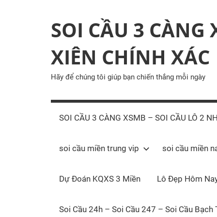
Skip
to
SOI CẦU 3 CÀNG 
content
XIÊN CHÍNH XÁC
Hãy để chúng tôi giúp bạn chiến thắng mỗi ngày
SOI CẦU 3 CÀNG XSMB – SOI CẦU LÔ 2 NH
soi cầu miền trung vip
soi cầu miền n
Dự Đoán KQXS 3 Miền
Lô Đẹp Hôm Na
Soi Cầu 24h – Soi Cầu 247 – Soi Cầu Bạc