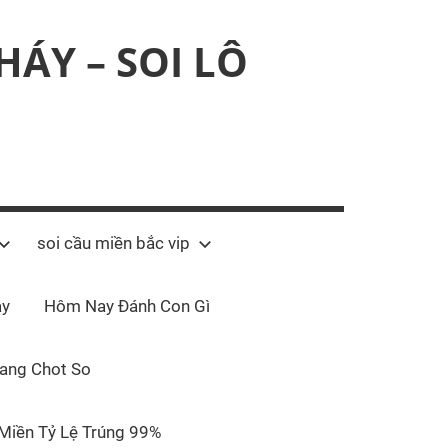
HÁY – SOI LÔ
soi cầu miền bắc vip
ay
Hôm Nay Đánh Con Gì
ang Chot So
 Miền Tỷ Lệ Trúng 99%