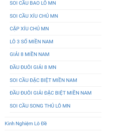
SOI CẦU BAO LÔ MN
SOI CẦU XÍU CHỦ MN
CẶP XÍU CHỦ MN
LÔ 3 SỐ MIỀN NAM
GIẢI 8 MIỀN NAM
ĐẦU ĐUÔI GIẢI 8 MN
SOI CẦU ĐẶC BIỆT MIỀN NAM
ĐẦU ĐUÔI GIẢI ĐẶC BIỆT MIỀN NAM
SOI CẦU SONG THỦ LÔ MN
Kinh Nghiệm Lô Đề