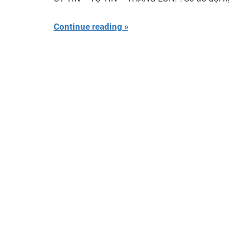
Continue reading