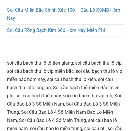
Soi Cầu Miền Bắc Chính Xác 100 – Cầu Lô XSMB Hôm
Nay
Soi Cầu Rồng Bạch Kim 666 Hôm Nay Miễn Phí
soi cầu bạch thủ lô tô tiền giang, soi cầu bạch thủ lô vip,
soi cầu bạch thủ lô vip miền bắc, soi cầu bạch thủ lô vip
miền bắc hôm nay, soi cầu bạch thủ lô xiên, soi cầu
bạch thủ loto long an, Soi cầu bạch thủ miền Bắc miễn
phí, soi cầu bạch thủ nháy, soi cầu bạch thủ vip mb, Soi
Cầu Bao Lô 3 Số Miền Nam, Soi Cầu Bao Lô 3 Số Miền
Trung, Soi Cầu Bao Lô 4 Số Miền Nam Bao Lo Miền
Nam, Soi Cầu Bao Lô 4 Số Miền Trung, soi cầu bao lô
mien nam, soi cầu bao lô miền trung, soi cau btl, soi cầu