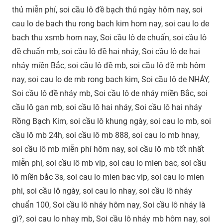
thủ miễn phí, soi cầu lô đề bạch thủ ngày hôm nay, soi
cau lo de bach thu rong bach kim hom nay, soi cau lo de
bach thu xsmb hom nay, Soi cầu lô de chuẩn, soi cầu lô
đề chuẩn mb, soi cầu lô đề hai nháy, Soi cầu lô de hai
nháy miền Bắc, soi cầu lô đề mb, soi cầu lô đề mb hôm
nay, soi cau lo de mb rong bach kim, Soi cầu lô de NHÁY,
Soi cầu lô đề nháy mb, Soi cầu lô de nháy miền Bắc, soi
cầu lô gan mb, soi cầu lô hai nháy, Soi cầu lô hai nháy
Rồng Bạch Kim, soi cầu lô khung ngày, soi cau lo mb, soi
cầu lô mb 24h, soi cầu lô mb 888, soi cau lo mb hnay,
soi cầu lô mb miễn phí hôm nay, soi cầu lô mb tốt nhất
miễn phí, soi cầu lô mb vip, soi cau lo mien bac, soi cầu
lô miền bắc 3s, soi cau lo mien bac vip, soi cau lo mien
phi, soi cầu lô ngày, soi cau lo nhay, soi cầu lô nháy
chuẩn 100, Soi cầu lô nháy hôm nay, Soi cầu lô nháy là
gì?, soi cau lo nhay mb, Soi cầu lô nháy mb hôm nay, soi