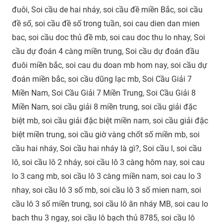
đuôi, Soi cầu de hai nháy, soi cầu đề miền Bắc, soi cầu
đề số, soi cầu đề số trong tuần, soi cau dien dan mien
bac, soi cầu doc thủ đề mb, soi cau doc thu lo nhay, Soi
cầu dự đoán 4 càng miền trung, Soi cầu dự đoán đầu
đuôi miền bắc, soi cau du doan mb hom nay, soi cầu dự
đoán miền bắc, soi cầu dũng lạc mb, Soi Cầu Giải 7
Miền Nam, Soi Cầu Giải 7 Miền Trung, Soi Cầu Giải 8
Miền Nam, soi cầu giải 8 miền trung, soi cầu giải đặc
biệt mb, soi cầu giải đặc biệt miền nam, soi cầu giải đặc
biệt miền trung, soi cầu giờ vàng chốt số miền mb, soi
cầu hai nháy, Soi cầu hai nháy là gì?, Soi cầu l, soi cầu
lô, soi cầu lô 2 nháy, soi cầu lô 3 càng hôm nay, soi cau
lo 3 cang mb, soi cầu lô 3 càng miền nam, soi cau lo 3
nhay, soi cầu lô 3 số mb, soi cầu lô 3 số mien nam, soi
cầu lô 3 số miền trung, soi cầu lô ăn nháy MB, soi cau lo
bach thu 3 ngay, soi cầu lô bạch thủ 8785, soi cầu lô