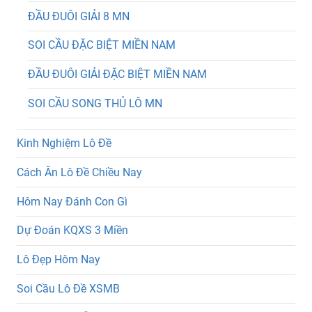
ĐẦU ĐUÔI GIẢI 8 MN
SOI CẦU ĐẶC BIỆT MIỀN NAM
ĐẦU ĐUÔI GIẢI ĐẶC BIỆT MIỀN NAM
SOI CẦU SONG THỦ LÔ MN
Kinh Nghiệm Lô Đề
Cách Ăn Lô Đề Chiều Nay
Hôm Nay Đánh Con Gì
Dự Đoán KQXS 3 Miền
Lô Đẹp Hôm Nay
Soi Cầu Lô Đề XSMB