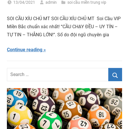
13/04/2021
admin
soi cầu miền trung vip
SOI CẦU XÍU CHỦ MT SOI CẦU XÍU CHỦ MT Soi Cầu VIP
Miền Bắc chuẩn xác nhất! “CẦU CHẠY ĐỀU – UY TÍN –
TỰ TIN – THẮNG LỚN!“. Số do đội ngũ chuyên gia
Continue reading
Search
for:
Searc