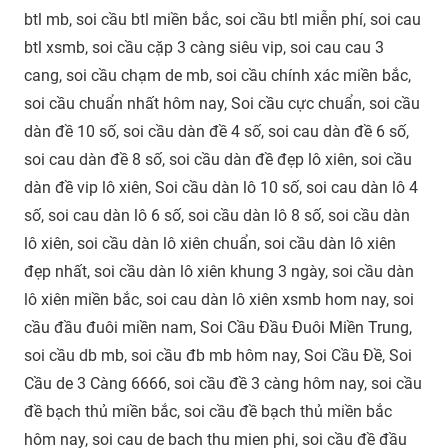
btl mb, soi cầu btl miền bắc, soi cầu btl miễn phí, soi cau
btl xsmb, soi cầu cặp 3 càng siêu vip, soi cau cau 3
cang, soi cầu chạm de mb, soi cầu chính xác miền bắc,
soi cầu chuẩn nhất hôm nay, Soi cầu cực chuẩn, soi cầu
dàn đề 10 số, soi cầu dàn đề 4 số, soi cau dàn đề 6 số,
soi cau dàn đề 8 số, soi cầu dàn đề đẹp lô xiên, soi cầu
dàn đề vip lô xiên, Soi cầu dàn lô 10 số, soi cau dàn lô 4
số, soi cau dàn lô 6 số, soi cầu dàn lô 8 số, soi cầu dàn
lô xiên, soi cầu dàn lô xiên chuẩn, soi cầu dàn lô xiên
đẹp nhất, soi cầu dàn lô xiên khung 3 ngày, soi cầu dàn
lô xiên miền bắc, soi cau dàn lô xiên xsmb hom nay, soi
cầu đầu đuôi miền nam, Soi Cầu Đầu Đuôi Miền Trung,
soi cầu db mb, soi cầu đb mb hôm nay, Soi Cầu Đề, Soi
Cầu de 3 Càng 6666, soi cầu đề 3 càng hôm nay, soi cầu
đề bạch thủ miền bắc, soi cầu đề bạch thủ miền bắc
hôm nay, soi cau de bach thu mien phi, soi cầu đề đầu