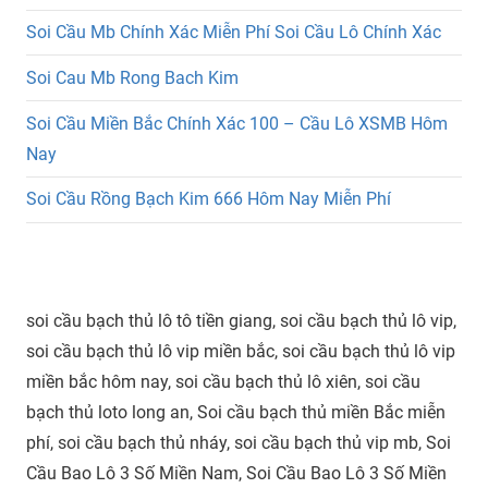
Soi Cầu Mb Chính Xác Miễn Phí Soi Cầu Lô Chính Xác
Soi Cau Mb Rong Bach Kim
Soi Cầu Miền Bắc Chính Xác 100 – Cầu Lô XSMB Hôm
Nay
Soi Cầu Rồng Bạch Kim 666 Hôm Nay Miễn Phí
soi cầu bạch thủ lô tô tiền giang, soi cầu bạch thủ lô vip,
soi cầu bạch thủ lô vip miền bắc, soi cầu bạch thủ lô vip
miền bắc hôm nay, soi cầu bạch thủ lô xiên, soi cầu
bạch thủ loto long an, Soi cầu bạch thủ miền Bắc miễn
phí, soi cầu bạch thủ nháy, soi cầu bạch thủ vip mb, Soi
Cầu Bao Lô 3 Số Miền Nam, Soi Cầu Bao Lô 3 Số Miền