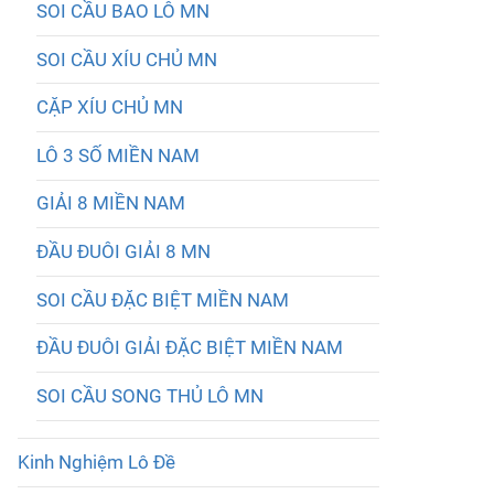
SOI CẦU BAO LÔ MN
SOI CẦU XÍU CHỦ MN
CẶP XÍU CHỦ MN
LÔ 3 SỐ MIỀN NAM
GIẢI 8 MIỀN NAM
ĐẦU ĐUÔI GIẢI 8 MN
SOI CẦU ĐẶC BIỆT MIỀN NAM
ĐẦU ĐUÔI GIẢI ĐẶC BIỆT MIỀN NAM
SOI CẦU SONG THỦ LÔ MN
Kinh Nghiệm Lô Đề