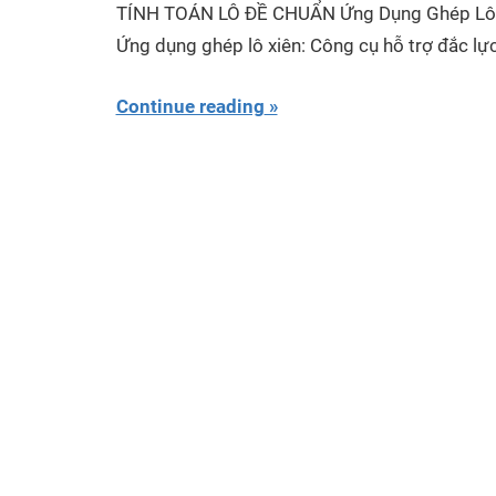
TÍNH TOÁN LÔ ĐỀ CHUẨN Ứng Dụng Ghép Lô X
Ứng dụng ghép lô xiên: Công cụ hỗ trợ đắc lự
Continue reading