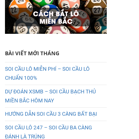
BÀI VIẾT MỚI THÁNG
SOI CẦU LÔ MIỄN PHÍ – SOI CẦU LÔ
CHUẨN 100%
DỰ ĐOÁN XSMB – SOI CẦU BẠCH THỦ
MIỀN BẮC HÔM NAY
HƯỚNG DẪN SOI CẦU 3 CÀNG BẤT BẠI
SOI CẦU LÔ 247 – SOI CẦU BA CÀNG
ĐÁNH LÀ TRÚNG