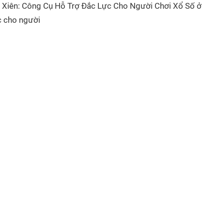
iên: Công Cụ Hỗ Trợ Đắc Lực Cho Người Chơi Xổ Số ở
c cho người