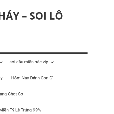
HÁY – SOI LÔ
soi cầu miền bắc vip
ay
Hôm Nay Đánh Con Gì
ang Chot So
 Miền Tỷ Lệ Trúng 99%