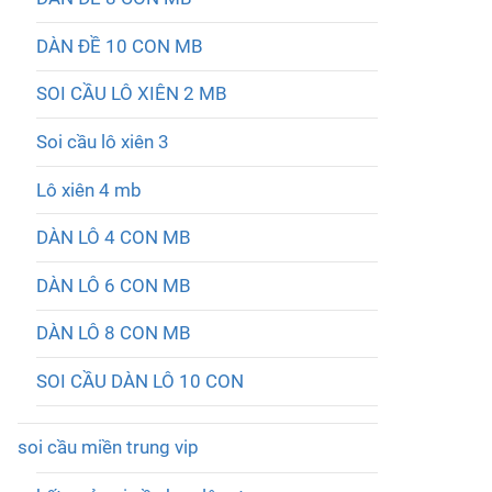
DÀN ĐỀ 10 CON MB
SOI CẦU LÔ XIÊN 2 MB
Soi cầu lô xiên 3
Lô xiên 4 mb
DÀN LÔ 4 CON MB
DÀN LÔ 6 CON MB
DÀN LÔ 8 CON MB
SOI CẦU DÀN LÔ 10 CON
soi cầu miền trung vip