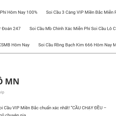
 Phí Hôm Nay 100%
Soi Cầu 3 Càng VIP Miền Bắc Miễn 
ự Đoán 247
Soi Cầu Mb Chính Xác Miễn Phí Soi Cầu Lô C
ô XSMB Hôm Nay
Soi Cầu Rồng Bạch Kim 666 Hôm Nay M
Ô MN
vip
 Cầu VIP Miền Bắc chuẩn xác nhất! “CẦU CHẠY ĐỀU –
gũ chuyên gia