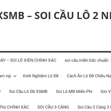
XSMB – SOI CẦU LÔ 2 N
ÁY – SOI LÔ XIÊN CHÍNH XÁC
soi cầu miền bắc chuẩn
am vip
Kinh Nghiệm Lô Đề
Cách Ăn Lô Đề Chiều N
y
Soi Cầu Lô Đề XSMB
Soi Lô MB Miễn Phí
Gio V
h Thủ CHÍNH XÁC
SOI CẦU 3 CÀNG
Soi Cầu 3 Càng 3