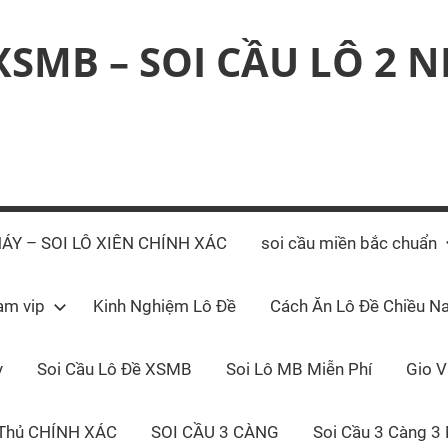
XSMB – SOI CẦU LÔ 2 N
ÁY – SOI LÔ XIÊN CHÍNH XÁC
soi cầu miền bắc chuẩn
am vip
Kinh Nghiệm Lô Đề
Cách Ăn Lô Đề Chiều N
y
Soi Cầu Lô Đề XSMB
Soi Lô MB Miễn Phí
Gio V
h Thủ CHÍNH XÁC
SOI CẦU 3 CÀNG
Soi Cầu 3 Càng 3