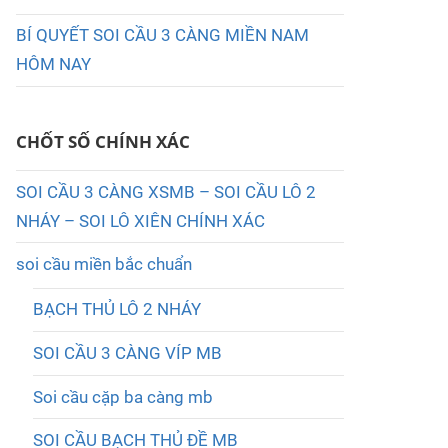
BÍ QUYẾT SOI CẦU 3 CÀNG MIỀN NAM
HÔM NAY
CHỐT SỐ CHÍNH XÁC
SOI CẦU 3 CÀNG XSMB – SOI CẦU LÔ 2
NHÁY – SOI LÔ XIÊN CHÍNH XÁC
soi cầu miền bắc chuẩn
BẠCH THỦ LÔ 2 NHÁY
SOI CẦU 3 CÀNG VÍP MB
Soi cầu cặp ba càng mb
SOI CẦU BẠCH THỦ ĐỀ MB