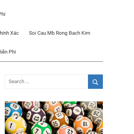
Phí
hính Xác
Soi Cau Mb Rong Bach Kim
iễn Phí
Search
for:
Search