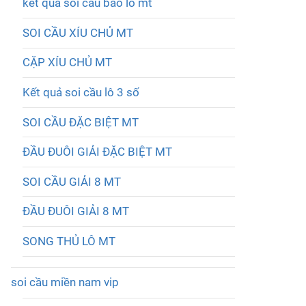
kết quả soi cầu bao lô mt
SOI CẦU XÍU CHỦ MT
CẶP XÍU CHỦ MT
Kết quả soi cầu lô 3 số
SOI CẦU ĐẶC BIỆT MT
ĐẦU ĐUÔI GIẢI ĐẶC BIỆT MT
SOI CẦU GIẢI 8 MT
ĐẦU ĐUÔI GIẢI 8 MT
SONG THỦ LÔ MT
soi cầu miền nam vip