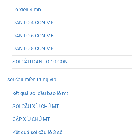
Lô xiên 4 mb
DÀN LÔ 4 CON MB
DÀN LÔ 6 CON MB
DÀN LÔ 8 CON MB
SOI CẦU DÀN LÔ 10 CON
soi cầu miền trung vip
kết quả soi cầu bao lô mt
SOI CẦU XÍU CHỦ MT
CẶP XÍU CHỦ MT
Kết quả soi cầu lô 3 số