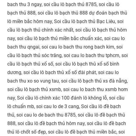
bach thu 3 ngay, soi cầu lô bạch thủ 8785, soi cầu lô
bạch thủ 888, soi cầu lô bạch thủ 888 dự đoán bạch thủ
lô miền bắc hôm nay, Soi cầu lô bạch thủ Bạc Liêu, soi
cầu lô bạch thủ chính xác nhất, soi cầu lô bạch thủ hôm
nay, soi cầu lô bạch thủ miền bắc chuẩn xác, soi cau lo
bach thu qngai, soi cau lo bach thu rong bach kim, soi
cầu lô bạch thủ sóc trăng, soi cau lo bach thu tphcm, soi
cầu lô bạch thủ xổ số, soi cầu lô bạch thủ xổ số bình
dương, soi cầu lô bạch thủ xổ số đài phát, soi cau lo
bach thu xo so vung tau, soi cầu lô bạch thủ xs đà nẵng,
soi cầu lô bạch thủ xsmb, soi cau lo bach thu xsmb hom
nay, Soi cầu lô chính xác 100 đánh lô không lỗ, soi cầu
lô chuẩn mb, soi cau lo de 3 cang, Soi cầu lô đề bạch
thủ, soi cau lo de bach thu 8785, soi cầu lô đề bạch thủ
888, soi cầu lô đề bạch thủ hôm nay, soi cầu lô đề bạch
thủ lô chốt số đẹp, soi cầu lô đề bạch thủ miền bắc, soi