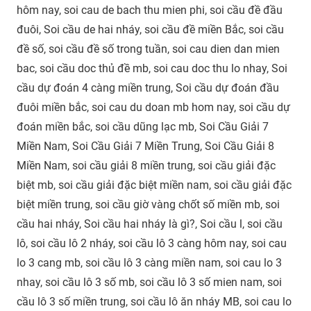
hôm nay, soi cau de bach thu mien phi, soi cầu đề đầu
đuôi, Soi cầu de hai nháy, soi cầu đề miền Bắc, soi cầu
đề số, soi cầu đề số trong tuần, soi cau dien dan mien
bac, soi cầu doc thủ đề mb, soi cau doc thu lo nhay, Soi
cầu dự đoán 4 càng miền trung, Soi cầu dự đoán đầu
đuôi miền bắc, soi cau du doan mb hom nay, soi cầu dự
đoán miền bắc, soi cầu dũng lạc mb, Soi Cầu Giải 7
Miền Nam, Soi Cầu Giải 7 Miền Trung, Soi Cầu Giải 8
Miền Nam, soi cầu giải 8 miền trung, soi cầu giải đặc
biệt mb, soi cầu giải đặc biệt miền nam, soi cầu giải đặc
biệt miền trung, soi cầu giờ vàng chốt số miền mb, soi
cầu hai nháy, Soi cầu hai nháy là gì?, Soi cầu l, soi cầu
lô, soi cầu lô 2 nháy, soi cầu lô 3 càng hôm nay, soi cau
lo 3 cang mb, soi cầu lô 3 càng miền nam, soi cau lo 3
nhay, soi cầu lô 3 số mb, soi cầu lô 3 số mien nam, soi
cầu lô 3 số miền trung, soi cầu lô ăn nháy MB, soi cau lo