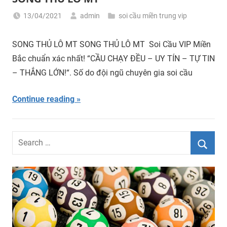
13/04/2021
admin
soi cầu miền trung vip
SONG THỦ LÔ MT SONG THỦ LÔ MT Soi Cầu VIP Miền
Bắc chuẩn xác nhất! “CẦU CHẠY ĐỀU – UY TÍN – TỰ TIN
– THẮNG LỚN!“. Số do đội ngũ chuyên gia soi cầu
Continue reading
Search
for:
Searc