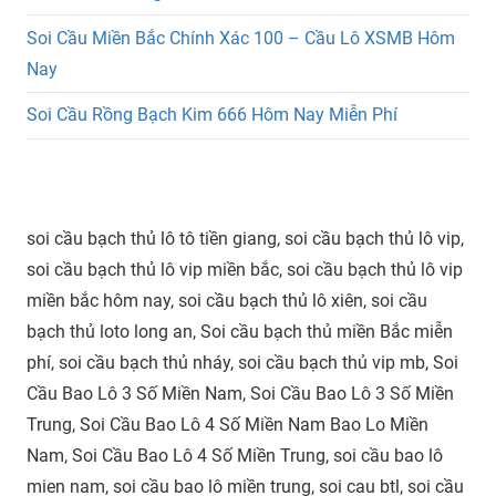
Soi Cầu Miền Bắc Chính Xác 100 – Cầu Lô XSMB Hôm
Nay
Soi Cầu Rồng Bạch Kim 666 Hôm Nay Miễn Phí
soi cầu bạch thủ lô tô tiền giang, soi cầu bạch thủ lô vip,
soi cầu bạch thủ lô vip miền bắc, soi cầu bạch thủ lô vip
miền bắc hôm nay, soi cầu bạch thủ lô xiên, soi cầu
bạch thủ loto long an, Soi cầu bạch thủ miền Bắc miễn
phí, soi cầu bạch thủ nháy, soi cầu bạch thủ vip mb, Soi
Cầu Bao Lô 3 Số Miền Nam, Soi Cầu Bao Lô 3 Số Miền
Trung, Soi Cầu Bao Lô 4 Số Miền Nam Bao Lo Miền
Nam, Soi Cầu Bao Lô 4 Số Miền Trung, soi cầu bao lô
mien nam, soi cầu bao lô miền trung, soi cau btl, soi cầu