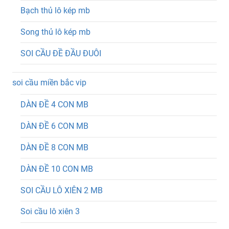
Bạch thủ lô kép mb
Song thủ lô kép mb
SOI CẦU ĐỀ ĐẦU ĐUÔI
soi cầu miền bắc vip
DÀN ĐỀ 4 CON MB
DÀN ĐỀ 6 CON MB
DÀN ĐỀ 8 CON MB
DÀN ĐỀ 10 CON MB
SOI CẦU LÔ XIÊN 2 MB
Soi cầu lô xiên 3