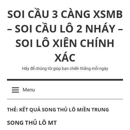
Skip
SOI CẦU 3 CÀNG XSMB
to
content
– SOI CẦU LÔ 2 NHÁY –
SOI LÔ XIÊN CHÍNH
XÁC
Hãy để chúng tôi giúp bạn chiến thắng mỗi ngày
Menu
THẺ:
KẾT QUẢ SONG THỦ LÔ MIỀN TRUNG
SONG THỦ LÔ MT