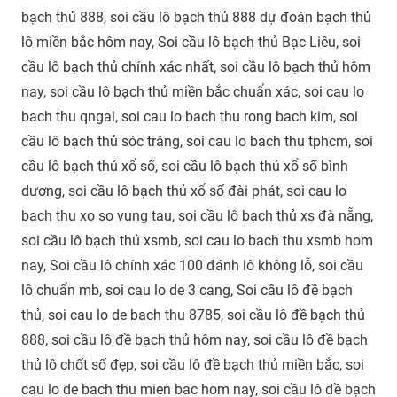
bạch thủ 888, soi cầu lô bạch thủ 888 dự đoán bạch thủ
lô miền bắc hôm nay, Soi cầu lô bạch thủ Bạc Liêu, soi
cầu lô bạch thủ chính xác nhất, soi cầu lô bạch thủ hôm
nay, soi cầu lô bạch thủ miền bắc chuẩn xác, soi cau lo
bach thu qngai, soi cau lo bach thu rong bach kim, soi
cầu lô bạch thủ sóc trăng, soi cau lo bach thu tphcm, soi
cầu lô bạch thủ xổ số, soi cầu lô bạch thủ xổ số bình
dương, soi cầu lô bạch thủ xổ số đài phát, soi cau lo
bach thu xo so vung tau, soi cầu lô bạch thủ xs đà nẵng,
soi cầu lô bạch thủ xsmb, soi cau lo bach thu xsmb hom
nay, Soi cầu lô chính xác 100 đánh lô không lỗ, soi cầu
lô chuẩn mb, soi cau lo de 3 cang, Soi cầu lô đề bạch
thủ, soi cau lo de bach thu 8785, soi cầu lô đề bạch thủ
888, soi cầu lô đề bạch thủ hôm nay, soi cầu lô đề bạch
thủ lô chốt số đẹp, soi cầu lô đề bạch thủ miền bắc, soi
cau lo de bach thu mien bac hom nay, soi cầu lô đề bạch