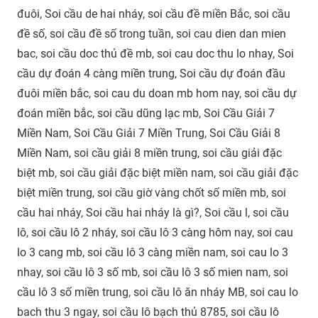
đuôi, Soi cầu de hai nháy, soi cầu đề miền Bắc, soi cầu
đề số, soi cầu đề số trong tuần, soi cau dien dan mien
bac, soi cầu doc thủ đề mb, soi cau doc thu lo nhay, Soi
cầu dự đoán 4 càng miền trung, Soi cầu dự đoán đầu
đuôi miền bắc, soi cau du doan mb hom nay, soi cầu dự
đoán miền bắc, soi cầu dũng lạc mb, Soi Cầu Giải 7
Miền Nam, Soi Cầu Giải 7 Miền Trung, Soi Cầu Giải 8
Miền Nam, soi cầu giải 8 miền trung, soi cầu giải đặc
biệt mb, soi cầu giải đặc biệt miền nam, soi cầu giải đặc
biệt miền trung, soi cầu giờ vàng chốt số miền mb, soi
cầu hai nháy, Soi cầu hai nháy là gì?, Soi cầu l, soi cầu
lô, soi cầu lô 2 nháy, soi cầu lô 3 càng hôm nay, soi cau
lo 3 cang mb, soi cầu lô 3 càng miền nam, soi cau lo 3
nhay, soi cầu lô 3 số mb, soi cầu lô 3 số mien nam, soi
cầu lô 3 số miền trung, soi cầu lô ăn nháy MB, soi cau lo
bach thu 3 ngay, soi cầu lô bạch thủ 8785, soi cầu lô