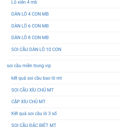
Lô xiên 4 mb
DÀN LÔ 4 CON MB
DÀN LÔ 6 CON MB
DÀN LÔ 8 CON MB
SOI CẦU DÀN LÔ 10 CON
soi cầu miền trung vip
kết quả soi cầu bao lô mt
SOI CẦU XÍU CHỦ MT
CẶP XÍU CHỦ MT
Kết quả soi cầu lô 3 số
SOI CẦU ĐẶC BIỆT MT