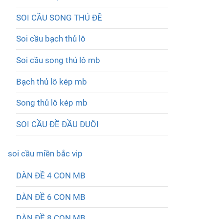
SOI CẦU SONG THỦ ĐỀ
Soi cầu bạch thủ lô
Soi cầu song thủ lô mb
Bạch thủ lô kép mb
Song thủ lô kép mb
SOI CẦU ĐỀ ĐẦU ĐUÔI
soi cầu miền bắc vip
DÀN ĐỀ 4 CON MB
DÀN ĐỀ 6 CON MB
DÀN ĐỀ 8 CON MB