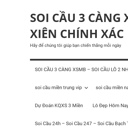
Skip
to
SOI CẦU 3 CÀNG 
content
XIÊN CHÍNH XÁC
Hãy để chúng tôi giúp bạn chiến thắng mỗi ngày
SOI CẦU 3 CÀNG XSMB – SOI CẦU LÔ 2 NH
soi cầu miền trung vip
soi cầu miền n
Dự Đoán KQXS 3 Miền
Lô Đẹp Hôm Na
Soi Cầu 24h – Soi Cầu 247 – Soi Cầu Bạc