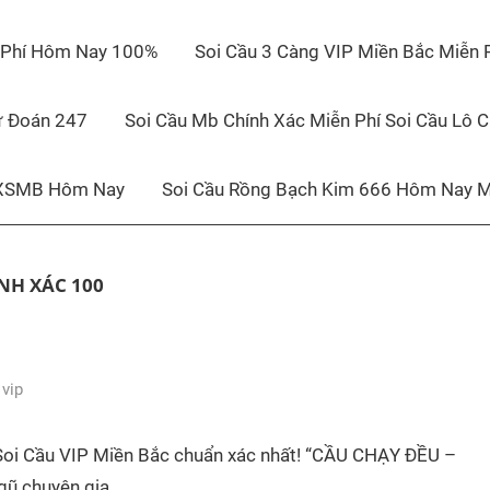
 Phí Hôm Nay 100%
Soi Cầu 3 Càng VIP Miền Bắc Miễn 
ự Đoán 247
Soi Cầu Mb Chính Xác Miễn Phí Soi Cầu Lô C
ô XSMB Hôm Nay
Soi Cầu Rồng Bạch Kim 666 Hôm Nay M
NH XÁC 100
 vip
i Cầu VIP Miền Bắc chuẩn xác nhất! “CẦU CHẠY ĐỀU –
gũ chuyên gia