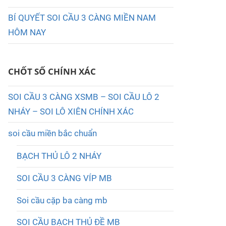
BÍ QUYẾT SOI CẦU 3 CÀNG MIỀN NAM
HÔM NAY
CHỐT SỐ CHÍNH XÁC
SOI CẦU 3 CÀNG XSMB – SOI CẦU LÔ 2
NHÁY – SOI LÔ XIÊN CHÍNH XÁC
soi cầu miền bắc chuẩn
BẠCH THỦ LÔ 2 NHÁY
SOI CẦU 3 CÀNG VÍP MB
Soi cầu cặp ba càng mb
SOI CẦU BẠCH THỦ ĐỀ MB