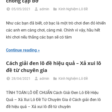
chóng cập bờ
05/05/2021
admin
Kinh Nghiệm Lô Đề
Như các bạn đã biết, cờ bạc là một trò chơi đen đỏ khiến
các anh em càng chơi, càng mê. Chính vì vậy, hầu hết
khi chơi nếu thắng các bạn sẽ có tâm
Continue reading
Cách giải đen lô đề hiệu quả – Xả xui lô
đề từ chuyên gia
28/04/2021
admin
Kinh Nghiệm Lô Đề
TÍNH TOÁN LÔ ĐỀ CHUẨN Cách Giải Đen Lô Đề Hiệu
Quả – Xả Xui Lô Đề Từ Chuyên Gia ở Cách giải đen lô
đề hiệu quả – Xả xui lô đề từ chuyên