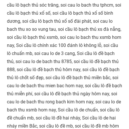
cầu lô bạch thủ sóc trăng, soi cau lo bach thu tphcm, soi
cầu lô bạch thủ xổ số, soi cầu lô bạch thủ xổ số bình
dương, soi cầu lô bạch thủ xổ số đài phát, soi cau lo
bach thu xo so vung tau, soi cầu lô bạch thủ xs đà nẵng,
soi cầu lô bạch thủ xsmb, soi cau lo bach thu xsmb hom
nay, Soi cầu lô chính xác 100 đánh lô không lỗ, soi cầu
lô chuẩn mb, soi cau lo de 3 cang, Soi cầu lô đề bạch
thủ, soi cau lo de bach thu 8785, soi cầu lô đề bạch thủ
888, soi cầu lô đề bạch thủ hôm nay, soi cầu lô đề bạch
thủ lô chốt số đẹp, soi cầu lô đề bạch thủ miền bắc, soi
cau lo de bach thu mien bac hom nay, soi cầu lô đề bạch
thủ miễn phí, soi cầu lô đề bạch thủ ngày hôm nay, soi
cau lo de bach thu rong bach kim hom nay, soi cau lo de
bach thu xsmb hom nay, Soi cầu lô de chuẩn, soi cầu lô
đề chuẩn mb, soi cầu lô đề hai nháy, Soi cầu lô de hai
nháy miền Bắc, soi cầu lô đề mb, soi cầu lô đề mb hôm