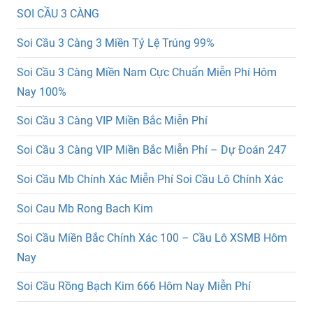
SOI CẦU 3 CÀNG
Soi Cầu 3 Càng 3 Miền Tỷ Lệ Trúng 99%
Soi Cầu 3 Càng Miền Nam Cực Chuẩn Miễn Phí Hôm
Nay 100%
Soi Cầu 3 Càng VIP Miền Bắc Miễn Phí
Soi Cầu 3 Càng VIP Miền Bắc Miễn Phí – Dự Đoán 247
Soi Cầu Mb Chính Xác Miễn Phí Soi Cầu Lô Chính Xác
Soi Cau Mb Rong Bach Kim
Soi Cầu Miền Bắc Chính Xác 100 – Cầu Lô XSMB Hôm
Nay
Soi Cầu Rồng Bạch Kim 666 Hôm Nay Miễn Phí