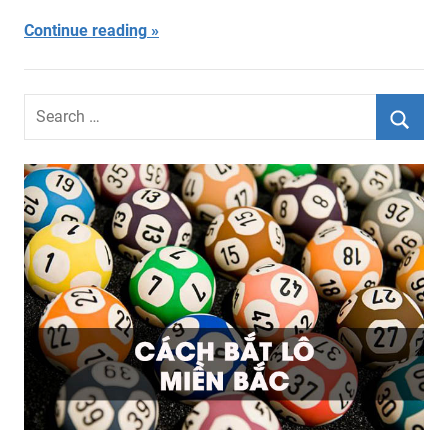
Continue reading
Search
for:
Searc