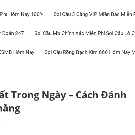
 Phí Hôm Nay 100%
Soi Cầu 3 Càng VIP Miền Bắc Miễn 
ự Đoán 247
Soi Cầu Mb Chính Xác Miễn Phí Soi Cầu Lô C
ô XSMB Hôm Nay
Soi Cầu Rồng Bạch Kim 666 Hôm Nay M
hất Trong Ngày – Cách Đánh
hắng
ề