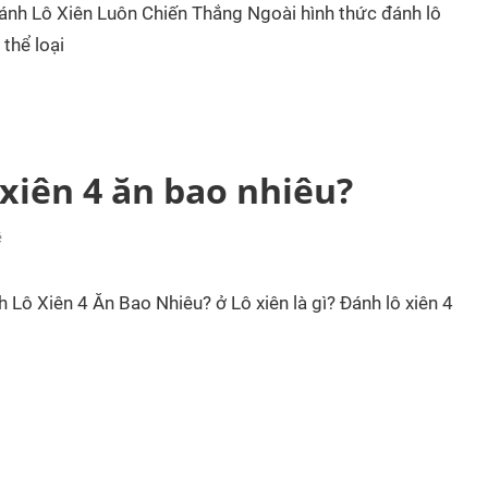
ánh Lô Xiên Luôn Chiến Thắng Ngoài hình thức đánh lô
thể loại
 xiên 4 ăn bao nhiêu?
ề
ô Xiên 4 Ăn Bao Nhiêu? ở Lô xiên là gì? Đánh lô xiên 4