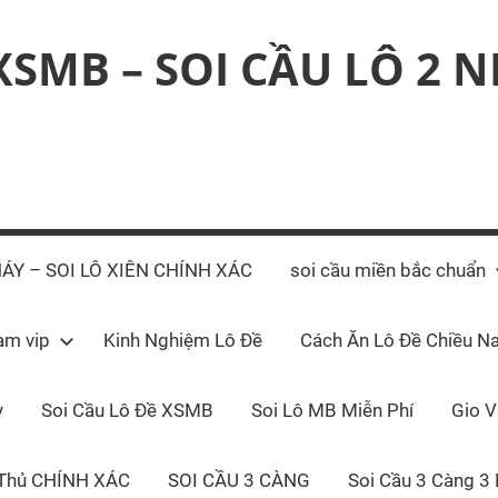
XSMB – SOI CẦU LÔ 2 N
ÁY – SOI LÔ XIÊN CHÍNH XÁC
soi cầu miền bắc chuẩn
am vip
Kinh Nghiệm Lô Đề
Cách Ăn Lô Đề Chiều N
y
Soi Cầu Lô Đề XSMB
Soi Lô MB Miễn Phí
Gio V
h Thủ CHÍNH XÁC
SOI CẦU 3 CÀNG
Soi Cầu 3 Càng 3