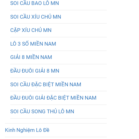
SOI CẦU BAO LÔ MN
SOI CẦU XÍU CHỦ MN
CẶP XÍU CHỦ MN
LÔ 3 SỐ MIỀN NAM
GIẢI 8 MIỀN NAM
ĐẦU ĐUÔI GIẢI 8 MN
SOI CẦU ĐẶC BIỆT MIỀN NAM
ĐẦU ĐUÔI GIẢI ĐẶC BIỆT MIỀN NAM
SOI CẦU SONG THỦ LÔ MN
Kinh Nghiệm Lô Đề