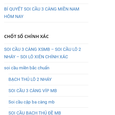
BÍ QUYẾT SOI CẦU 3 CÀNG MIỀN NAM
HÔM NAY
CHỐT SỐ CHÍNH XÁC
SOI CẦU 3 CÀNG XSMB – SOI CẦU LÔ 2
NHÁY – SOI LÔ XIÊN CHÍNH XÁC
soi cầu miền bắc chuẩn
BẠCH THỦ LÔ 2 NHÁY
SOI CẦU 3 CÀNG VÍP MB
Soi cầu cặp ba càng mb
SOI CẦU BẠCH THỦ ĐỀ MB