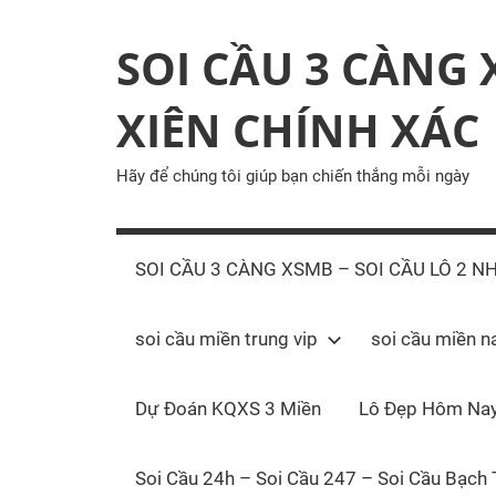
Skip
to
SOI CẦU 3 CÀNG 
content
XIÊN CHÍNH XÁC
Hãy để chúng tôi giúp bạn chiến thắng mỗi ngày
SOI CẦU 3 CÀNG XSMB – SOI CẦU LÔ 2 NH
soi cầu miền trung vip
soi cầu miền n
Dự Đoán KQXS 3 Miền
Lô Đẹp Hôm Na
Soi Cầu 24h – Soi Cầu 247 – Soi Cầu Bạc