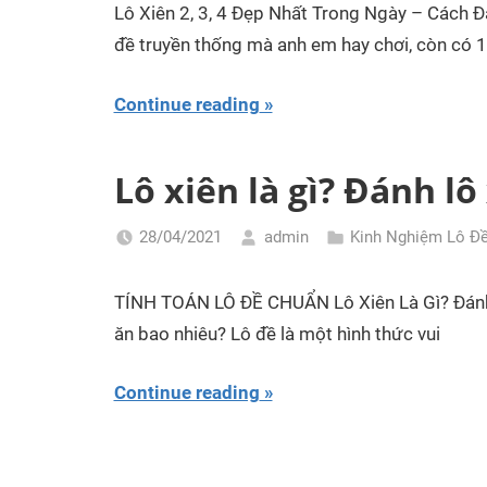
Lô Xiên 2, 3, 4 Đẹp Nhất Trong Ngày – Cách Đ
đề truyền thống mà anh em hay chơi, còn có 1 
Continue reading
Lô xiên là gì? Đánh lô
28/04/2021
admin
Kinh Nghiệm Lô Đ
TÍNH TOÁN LÔ ĐỀ CHUẨN Lô Xiên Là Gì? Đánh L
ăn bao nhiêu? Lô đề là một hình thức vui
Continue reading