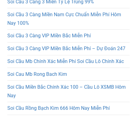
Soi Cầu 3 Càng 3 Miền Tỷ Lệ Trúng 99%
Soi Cầu 3 Càng Miền Nam Cực Chuẩn Miễn Phí Hôm
Nay 100%
Soi Cầu 3 Càng VIP Miền Bắc Miễn Phí
Soi Cầu 3 Càng VIP Miền Bắc Miễn Phí – Dự Đoán 247
Soi Cầu Mb Chính Xác Miễn Phí Soi Cầu Lô Chính Xác
Soi Cau Mb Rong Bach Kim
Soi Cầu Miền Bắc Chính Xác 100 – Cầu Lô XSMB Hôm
Nay
Soi Cầu Rồng Bạch Kim 666 Hôm Nay Miễn Phí