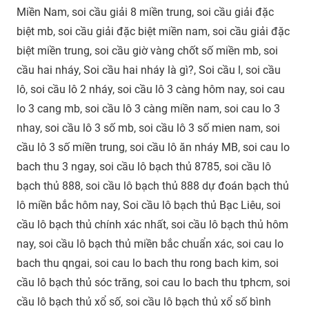
Miền Nam, soi cầu giải 8 miền trung, soi cầu giải đặc
biệt mb, soi cầu giải đặc biệt miền nam, soi cầu giải đặc
biệt miền trung, soi cầu giờ vàng chốt số miền mb, soi
cầu hai nháy, Soi cầu hai nháy là gì?, Soi cầu l, soi cầu
lô, soi cầu lô 2 nháy, soi cầu lô 3 càng hôm nay, soi cau
lo 3 cang mb, soi cầu lô 3 càng miền nam, soi cau lo 3
nhay, soi cầu lô 3 số mb, soi cầu lô 3 số mien nam, soi
cầu lô 3 số miền trung, soi cầu lô ăn nháy MB, soi cau lo
bach thu 3 ngay, soi cầu lô bạch thủ 8785, soi cầu lô
bạch thủ 888, soi cầu lô bạch thủ 888 dự đoán bạch thủ
lô miền bắc hôm nay, Soi cầu lô bạch thủ Bạc Liêu, soi
cầu lô bạch thủ chính xác nhất, soi cầu lô bạch thủ hôm
nay, soi cầu lô bạch thủ miền bắc chuẩn xác, soi cau lo
bach thu qngai, soi cau lo bach thu rong bach kim, soi
cầu lô bạch thủ sóc trăng, soi cau lo bach thu tphcm, soi
cầu lô bạch thủ xổ số, soi cầu lô bạch thủ xổ số bình