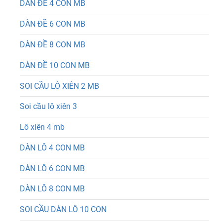
DÀN ĐỀ 4 CON MB
DÀN ĐỀ 6 CON MB
DÀN ĐỀ 8 CON MB
DÀN ĐỀ 10 CON MB
SOI CẦU LÔ XIÊN 2 MB
Soi cầu lô xiên 3
Lô xiên 4 mb
DÀN LÔ 4 CON MB
DÀN LÔ 6 CON MB
DÀN LÔ 8 CON MB
SOI CẦU DÀN LÔ 10 CON