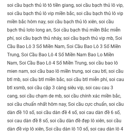
soi cầu bạch thủ lô tô tiền giang, soi cầu bạch thủ lô vip,
soi cầu bạch thủ lô vip miền bắc, soi cầu bạch thủ lô vip
miền bắc hôm nay, soi cầu bạch thủ lô xiên, soi cầu
bạch thủ loto long an, Soi cầu bạch thủ miền Bắc miễn
phí, soi cầu bạch thủ nháy, soi cầu bạch thủ vip mb, Soi
Cầu Bao Lô 3 Số Miền Nam, Soi Cầu Bao Lô 3 Số Miền
Trung, Soi Cầu Bao Lô 4 Số Miền Nam Bao Lo Miền
Nam, Soi Cầu Bao Lô 4 Số Miền Trung, soi cầu bao lô
mien nam, soi cầu bao lô miền trung, soi cau btl, soi cầu
btl mb, soi cầu btl miền bắc, soi cầu btl miễn phí, soi cau
btl xsmb, soi cầu cặp 3 càng siêu vip, soi cau cau 3
cang, soi cầu chạm de mb, soi cầu chính xác miền bắc,
soi cầu chuẩn nhất hôm nay, Soi cầu cực chuẩn, soi cầu
dàn đề 10 số, soi cầu dàn đề 4 số, soi cau dàn đề 6 số,
soi cau dàn đề 8 số, soi cầu dàn đề đẹp lô xiên, soi cầu
dàn đề vip lô xiên, Soi cầu dàn lô 10 số, soi cau dàn lô 4