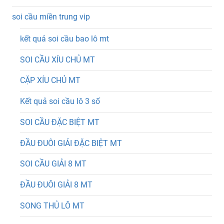
soi cầu miền trung vip
kết quả soi cầu bao lô mt
SOI CẦU XÍU CHỦ MT
CẶP XÍU CHỦ MT
Kết quả soi cầu lô 3 số
SOI CẦU ĐẶC BIỆT MT
ĐẦU ĐUÔI GIẢI ĐẶC BIỆT MT
SOI CẦU GIẢI 8 MT
ĐẦU ĐUÔI GIẢI 8 MT
SONG THỦ LÔ MT