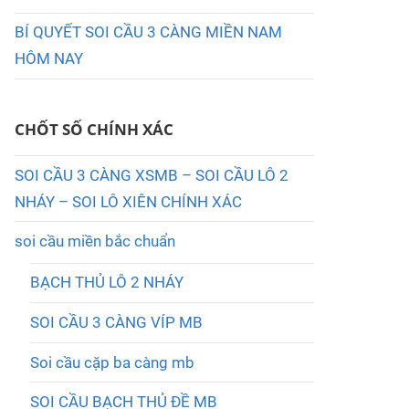
BÍ QUYẾT SOI CẦU 3 CÀNG MIỀN NAM
HÔM NAY
CHỐT SỐ CHÍNH XÁC
SOI CẦU 3 CÀNG XSMB – SOI CẦU LÔ 2
NHÁY – SOI LÔ XIÊN CHÍNH XÁC
soi cầu miền bắc chuẩn
BẠCH THỦ LÔ 2 NHÁY
SOI CẦU 3 CÀNG VÍP MB
Soi cầu cặp ba càng mb
SOI CẦU BẠCH THỦ ĐỀ MB