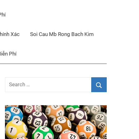
Phí
hính Xác
Soi Cau Mb Rong Bach Kim
iễn Phí
Search
for:
Search