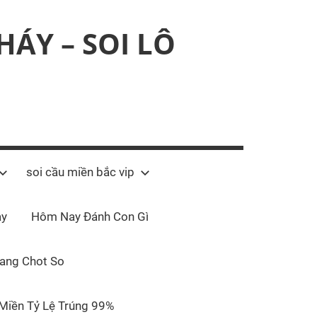
HÁY – SOI LÔ
soi cầu miền bắc vip
ay
Hôm Nay Đánh Con Gì
ang Chot So
 Miền Tỷ Lệ Trúng 99%