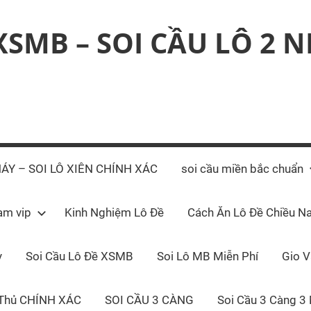
XSMB – SOI CẦU LÔ 2 N
ÁY – SOI LÔ XIÊN CHÍNH XÁC
soi cầu miền bắc chuẩn
am vip
Kinh Nghiệm Lô Đề
Cách Ăn Lô Đề Chiều N
y
Soi Cầu Lô Đề XSMB
Soi Lô MB Miễn Phí
Gio V
h Thủ CHÍNH XÁC
SOI CẦU 3 CÀNG
Soi Cầu 3 Càng 3