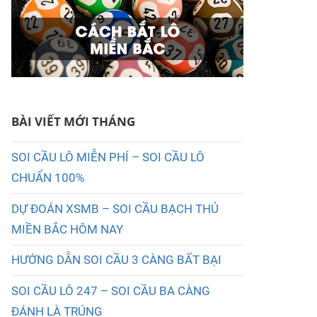
BÀI VIẾT MỚI THÁNG
SOI CẦU LÔ MIỄN PHÍ – SOI CẦU LÔ
CHUẨN 100%
DỰ ĐOÁN XSMB – SOI CẦU BẠCH THỦ
MIỀN BẮC HÔM NAY
HƯỚNG DẪN SOI CẦU 3 CÀNG BẤT BẠI
SOI CẦU LÔ 247 – SOI CẦU BA CÀNG
ĐÁNH LÀ TRÚNG