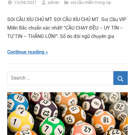
13/04/2021
admin
soi cầu miền trung vip
SOI CẦU XÍU CHỦ MT SOI CẦU XÍU CHỦ MT Soi Cầu VIP
Miền Bắc chuẩn xác nhất! “CẦU CHẠY ĐỀU – UY TÍN –
TỰ TIN – THẮNG LỚN!“. Số do đội ngũ chuyên gia
Continue reading
Search
for:
Searc