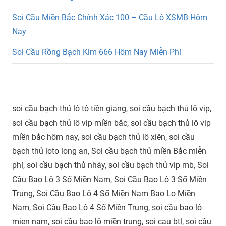
Soi Cầu Miền Bắc Chính Xác 100 – Cầu Lô XSMB Hôm
Nay
Soi Cầu Rồng Bạch Kim 666 Hôm Nay Miễn Phí
soi cầu bạch thủ lô tô tiền giang, soi cầu bạch thủ lô vip,
soi cầu bạch thủ lô vip miền bắc, soi cầu bạch thủ lô vip
miền bắc hôm nay, soi cầu bạch thủ lô xiên, soi cầu
bạch thủ loto long an, Soi cầu bạch thủ miền Bắc miễn
phí, soi cầu bạch thủ nháy, soi cầu bạch thủ vip mb, Soi
Cầu Bao Lô 3 Số Miền Nam, Soi Cầu Bao Lô 3 Số Miền
Trung, Soi Cầu Bao Lô 4 Số Miền Nam Bao Lo Miền
Nam, Soi Cầu Bao Lô 4 Số Miền Trung, soi cầu bao lô
mien nam, soi cầu bao lô miền trung, soi cau btl, soi cầu