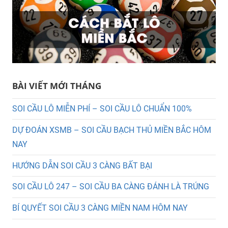
BÀI VIẾT MỚI THÁNG
SOI CẦU LÔ MIỄN PHÍ – SOI CẦU LÔ CHUẨN 100%
DỰ ĐOÁN XSMB – SOI CẦU BẠCH THỦ MIỀN BẮC HÔM
NAY
HƯỚNG DẪN SOI CẦU 3 CÀNG BẤT BẠI
SOI CẦU LÔ 247 – SOI CẦU BA CÀNG ĐÁNH LÀ TRÚNG
BÍ QUYẾT SOI CẦU 3 CÀNG MIỀN NAM HÔM NAY