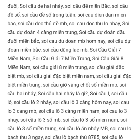
đuôi, Soi cầu de hai nháy, soi cầu đề miền Bắc, soi cầu
đề số, soi cầu đề số trong tuần, soi cau dien dan mien
bac, soi cầu doc thủ đề mb, soi cau doc thu lo nhay, Soi
cầu dự đoán 4 càng miền trung, Soi cầu dự đoán đầu
đuôi miền bắc, soi cau du doan mb hom nay, soi cầu dự
đoán miền bắc, soi cầu dũng lạc mb, Soi Cầu Giải 7
Miền Nam, Soi Cầu Giải 7 Miền Trung, Soi Cầu Giải 8
Miền Nam, soi cầu giải 8 miền trung, soi cầu giải đặc
biệt mb, soi cầu giải đặc biệt miền nam, soi cầu giải đặc
biệt miền trung, soi cầu giờ vàng chốt số miền mb, soi
cầu hai nháy, Soi cầu hai nháy là gì?, Soi cầu l, soi cầu
lô, soi cầu lô 2 nháy, soi cầu lô 3 càng hôm nay, soi cau
lo 3 cang mb, soi cầu lô 3 càng miền nam, soi cau lo 3
nhay, soi cầu lô 3 số mb, soi cầu lô 3 số mien nam, soi
cầu lô 3 số miền trung, soi cầu lô ăn nháy MB, soi cau lo
bach thu 3 ngay, soi cầu lô bạch thủ 8785, soi cầu lô