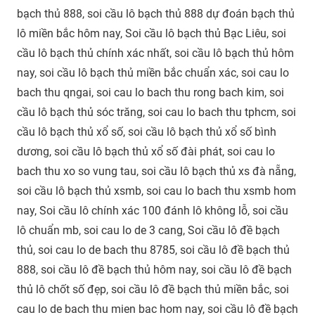
bạch thủ 888, soi cầu lô bạch thủ 888 dự đoán bạch thủ
lô miền bắc hôm nay, Soi cầu lô bạch thủ Bạc Liêu, soi
cầu lô bạch thủ chính xác nhất, soi cầu lô bạch thủ hôm
nay, soi cầu lô bạch thủ miền bắc chuẩn xác, soi cau lo
bach thu qngai, soi cau lo bach thu rong bach kim, soi
cầu lô bạch thủ sóc trăng, soi cau lo bach thu tphcm, soi
cầu lô bạch thủ xổ số, soi cầu lô bạch thủ xổ số bình
dương, soi cầu lô bạch thủ xổ số đài phát, soi cau lo
bach thu xo so vung tau, soi cầu lô bạch thủ xs đà nẵng,
soi cầu lô bạch thủ xsmb, soi cau lo bach thu xsmb hom
nay, Soi cầu lô chính xác 100 đánh lô không lỗ, soi cầu
lô chuẩn mb, soi cau lo de 3 cang, Soi cầu lô đề bạch
thủ, soi cau lo de bach thu 8785, soi cầu lô đề bạch thủ
888, soi cầu lô đề bạch thủ hôm nay, soi cầu lô đề bạch
thủ lô chốt số đẹp, soi cầu lô đề bạch thủ miền bắc, soi
cau lo de bach thu mien bac hom nay, soi cầu lô đề bạch