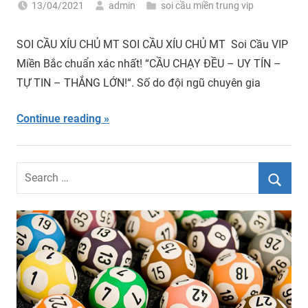
13/04/2021
admin
soi cầu miền trung vip
SOI CẦU XÍU CHỦ MT SOI CẦU XÍU CHỦ MT Soi Cầu VIP
Miền Bắc chuẩn xác nhất! “CẦU CHẠY ĐỀU – UY TÍN –
TỰ TIN – THẮNG LỚN!“. Số do đội ngũ chuyên gia
Continue reading
Search
for:
Searc