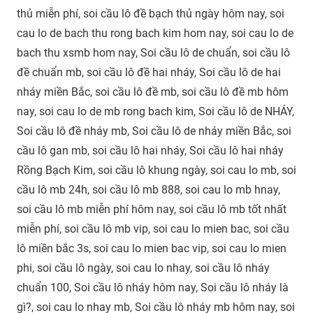
thủ miễn phí, soi cầu lô đề bạch thủ ngày hôm nay, soi
cau lo de bach thu rong bach kim hom nay, soi cau lo de
bach thu xsmb hom nay, Soi cầu lô de chuẩn, soi cầu lô
đề chuẩn mb, soi cầu lô đề hai nháy, Soi cầu lô de hai
nháy miền Bắc, soi cầu lô đề mb, soi cầu lô đề mb hôm
nay, soi cau lo de mb rong bach kim, Soi cầu lô de NHÁY,
Soi cầu lô đề nháy mb, Soi cầu lô de nháy miền Bắc, soi
cầu lô gan mb, soi cầu lô hai nháy, Soi cầu lô hai nháy
Rồng Bạch Kim, soi cầu lô khung ngày, soi cau lo mb, soi
cầu lô mb 24h, soi cầu lô mb 888, soi cau lo mb hnay,
soi cầu lô mb miễn phí hôm nay, soi cầu lô mb tốt nhất
miễn phí, soi cầu lô mb vip, soi cau lo mien bac, soi cầu
lô miền bắc 3s, soi cau lo mien bac vip, soi cau lo mien
phi, soi cầu lô ngày, soi cau lo nhay, soi cầu lô nháy
chuẩn 100, Soi cầu lô nháy hôm nay, Soi cầu lô nháy là
gì?, soi cau lo nhay mb, Soi cầu lô nháy mb hôm nay, soi