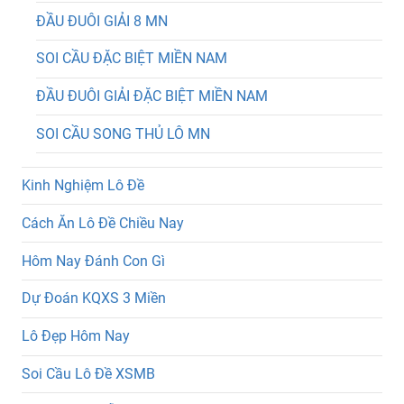
ĐẦU ĐUÔI GIẢI 8 MN
SOI CẦU ĐẶC BIỆT MIỀN NAM
ĐẦU ĐUÔI GIẢI ĐẶC BIỆT MIỀN NAM
SOI CẦU SONG THỦ LÔ MN
Kinh Nghiệm Lô Đề
Cách Ăn Lô Đề Chiều Nay
Hôm Nay Đánh Con Gì
Dự Đoán KQXS 3 Miền
Lô Đẹp Hôm Nay
Soi Cầu Lô Đề XSMB