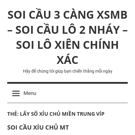
Skip
SOI CẦU 3 CÀNG XSMB
to
content
– SOI CẦU LÔ 2 NHÁY –
SOI LÔ XIÊN CHÍNH
XÁC
Hãy để chúng tôi giúp bạn chiến thắng mỗi ngày
Menu
THẺ:
LẤY SỐ XỈU CHỦ MIỀN TRUNG VÍP
SOI CẦU XÍU CHỦ MT