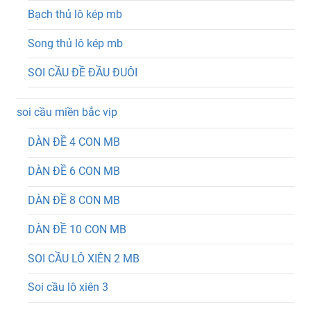
Bạch thủ lô kép mb
Song thủ lô kép mb
SOI CẦU ĐỀ ĐẦU ĐUÔI
soi cầu miền bắc vip
DÀN ĐỀ 4 CON MB
DÀN ĐỀ 6 CON MB
DÀN ĐỀ 8 CON MB
DÀN ĐỀ 10 CON MB
SOI CẦU LÔ XIÊN 2 MB
Soi cầu lô xiên 3