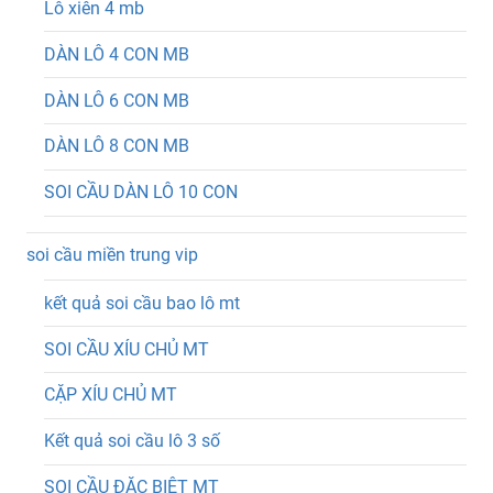
Lô xiên 4 mb
DÀN LÔ 4 CON MB
DÀN LÔ 6 CON MB
DÀN LÔ 8 CON MB
SOI CẦU DÀN LÔ 10 CON
soi cầu miền trung vip
kết quả soi cầu bao lô mt
SOI CẦU XÍU CHỦ MT
CẶP XÍU CHỦ MT
Kết quả soi cầu lô 3 số
SOI CẦU ĐẶC BIỆT MT