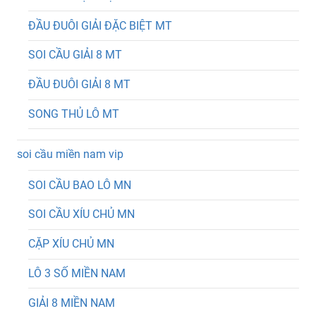
ĐẦU ĐUÔI GIẢI ĐẶC BIỆT MT
SOI CẦU GIẢI 8 MT
ĐẦU ĐUÔI GIẢI 8 MT
SONG THỦ LÔ MT
soi cầu miền nam vip
SOI CẦU BAO LÔ MN
SOI CẦU XÍU CHỦ MN
CẶP XÍU CHỦ MN
LÔ 3 SỐ MIỀN NAM
GIẢI 8 MIỀN NAM